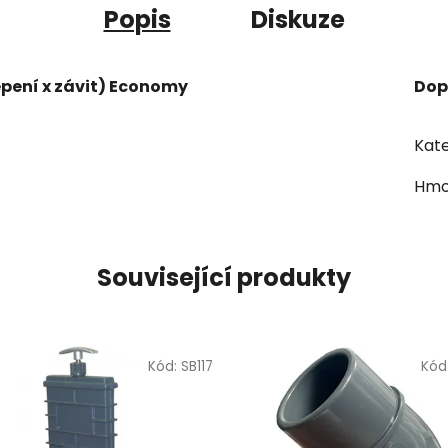
Popis
Diskuze
epení x závit) Economy
Dop
Kate
Hmo
Související produkty
Kód:
SB117
Kód