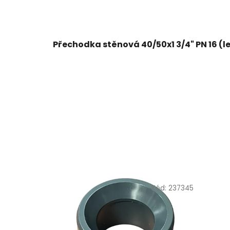
Přechodka stěnová 40/50x1 3/4" PN 16 (l
Kód:
237345