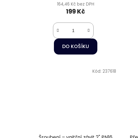
164,46 Kč bez DPH
199 Kč
DO KOŠÍKU
Kód:
237618
Šroubení – vnitřní závit 2" PN16
Pře