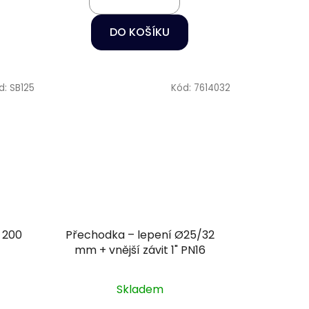
DO KOŠÍKU
d:
SB125
Kód:
7614032
 200
Přechodka – lepení Ø25/32
mm + vnější závit 1" PN16
Skladem