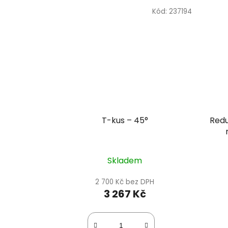
Kód:
237194
T-kus – 45°
Redu
Skladem
2 700 Kč bez DPH
3 267 Kč