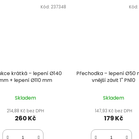
Kód:
237348
Kód
kce krátká – lepení Ø140
Přechodka – lepení Ø50
mm + lepení Ø110 mm
vnější závit 1" PN10
Skladem
Skladem
214,88 Kč bez DPH
147,93 Kč bez DPH
260 Kč
179 Kč