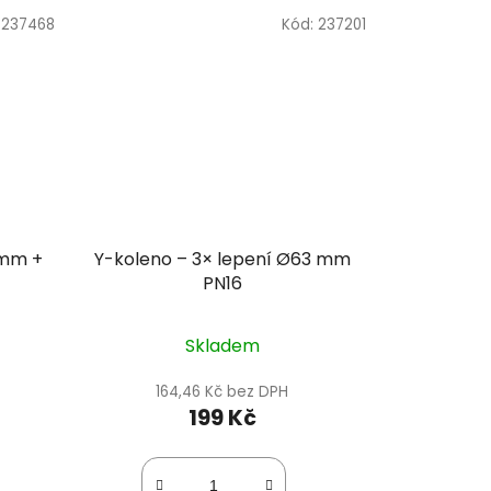
:
237468
Kód:
237201
 mm +
Y-koleno – 3× lepení Ø63 mm
PN16
Skladem
164,46 Kč bez DPH
199 Kč