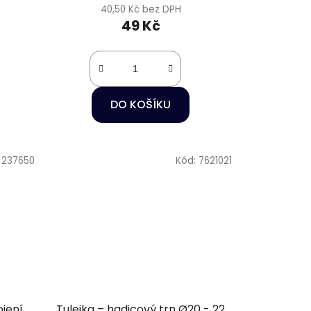
40,50 Kč bez DPH
49 Kč
DO KOŠÍKU
:
237650
Kód:
7621021
ojení
Tulejka – hadicový trn Ø20 - 22