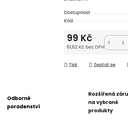
produktu
Dostupnost
je
Kód:
0,0
z
99 Kč
5
hvězdiček.
81,82 Kč bez DPH
Měrná cena:
Tisk
Zeptat se
Rozšířená zár
Odborné
na vybrané
poradenství
produkty