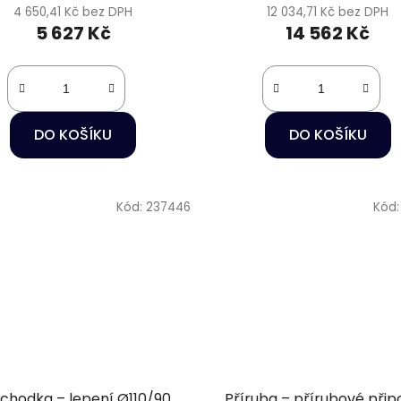
4 650,41 Kč bez DPH
12 034,71 Kč bez DPH
5 627 Kč
14 562 Kč
DO KOŠÍKU
DO KOŠÍKU
Kód:
237446
Kód
chodka – lepení Ø110/90
Příruba – přírubové přip