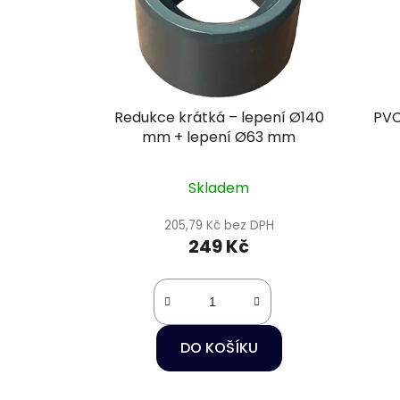
Redukce krátká – lepení Ø140
PVC
mm + lepení Ø63 mm
Skladem
205,79 Kč bez DPH
249 Kč
DO KOŠÍKU