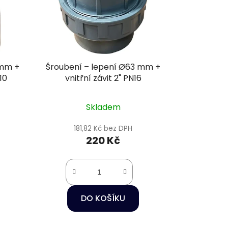
 mm +
Šroubení – lepení Ø63 mm +
10
vnitřní závit 2" PN16
Skladem
181,82 Kč bez DPH
220 Kč
DO KOŠÍKU