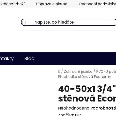
vrácení zboží
Doprava a platba
Obchodní podmínky
ntakty
Blog
Domů
/
Zahradní jezírka
/
PVC-U potr
Přechodka stěnová Economy
40-50x1 3/4"
stěnová Ec
Průměrné
Neohodnoceno
Podrobnost
hodnocení
Značka:
FIP