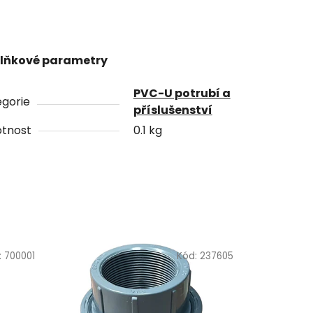
lňkové parametry
PVC-U potrubí a
gorie
příslušenství
tnost
0.1 kg
:
700001
Kód:
237605