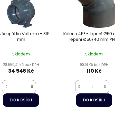
 šoupátko Valterra – 315
Koleno 45° - lepení Ø50
mm
lepení Ø50/40 mm PN
Skladem
Skladem
28 550,41 Kč bez DPH
90,91 Kč bez DPH
34 546 Kč
110 Kč
DO KOŠÍKU
DO KOŠÍKU