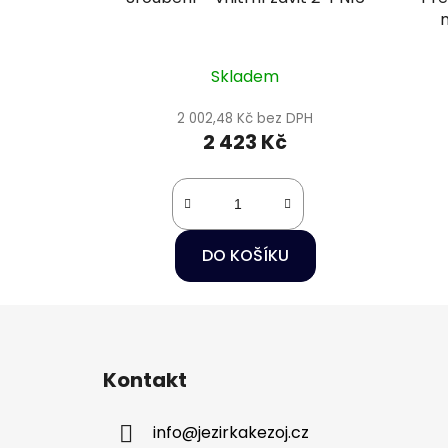
m
Skladem
2 002,48 Kč bez DPH
2 423 Kč
DO KOŠÍKU
Z
á
Kontakt
p
a
info
@
jezirkakezoj.cz
t