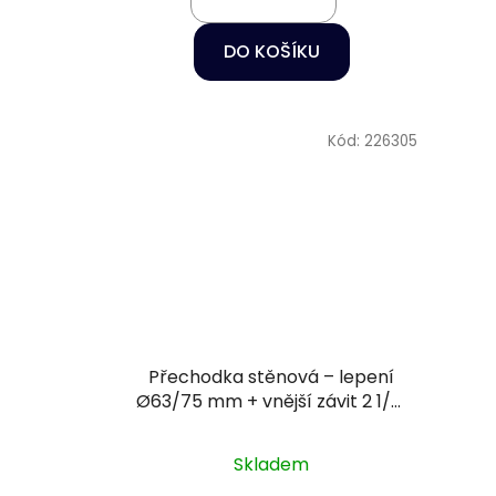
DO KOŠÍKU
Kód:
226305
Přechodka stěnová – lepení
Ø63/75 mm + vnější závit 2 1/2"
PN16
Skladem