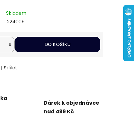
Skladem
224005
DO KOŠÍKU
Sdílet
uka
Dárek k objednávce
nad 499 Kč