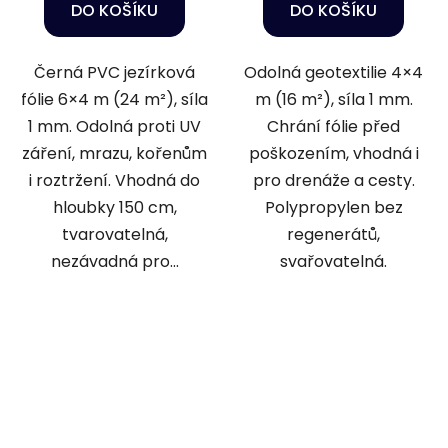
DO KOŠÍKU
DO KOŠÍKU
Černá PVC jezírková
Odolná geotextilie 4×4
fólie 6×4 m (24 m²), síla
m (16 m²), síla 1 mm.
1 mm. Odolná proti UV
Chrání fólie před
záření, mrazu, kořenům
poškozením, vhodná i
i roztržení. Vhodná do
pro drenáže a cesty.
hloubky 150 cm,
Polypropylen bez
tvarovatelná,
regenerátů,
nezávadná pro...
svařovatelná.