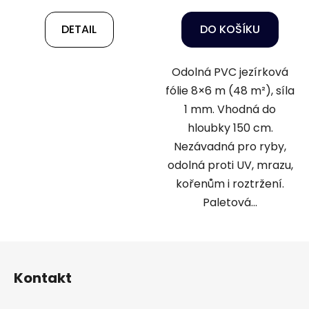
DETAIL
DO KOŠÍKU
Odolná PVC jezírková
fólie 8×6 m (48 m²), síla
1 mm. Vhodná do
hloubky 150 cm.
Nezávadná pro ryby,
odolná proti UV, mrazu,
kořenům i roztržení.
Paletová...
Z
á
Kontakt
p
a