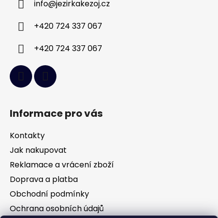
info
@
jezirkakezoj.cz
t
í
+420 724 337 067
+420 724 337 067
Informace pro vás
Kontakty
Jak nakupovat
Reklamace a vrácení zboží
Doprava a platba
Obchodní podmínky
Ochrana osobních údajů