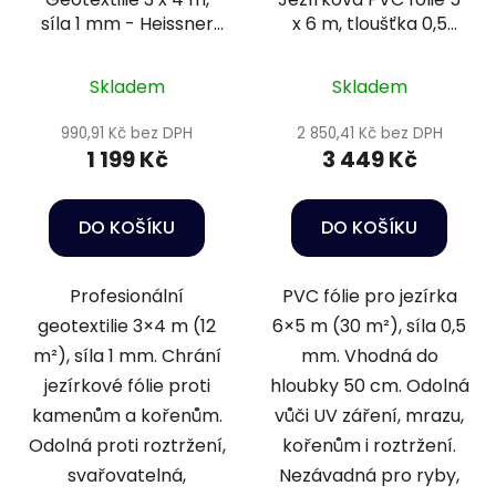
síla 1 mm - Heissner
x 6 m, tloušťka 0,5
TF90-12
mm - Heissner TF177-
00
Skladem
Skladem
990,91 Kč bez DPH
2 850,41 Kč bez DPH
1 199 Kč
3 449 Kč
DO KOŠÍKU
DO KOŠÍKU
Profesionální
PVC fólie pro jezírka
geotextilie 3×4 m (12
6×5 m (30 m²), síla 0,5
m²), síla 1 mm. Chrání
mm. Vhodná do
jezírkové fólie proti
hloubky 50 cm. Odolná
kamenům a kořenům.
vůči UV záření, mrazu,
Odolná proti roztržení,
kořenům i roztržení.
svařovatelná,
Nezávadná pro ryby,