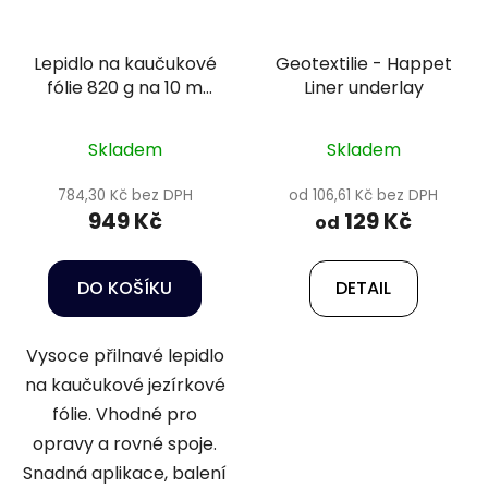
Lepidlo na kaučukové
Geotextilie - Happet
fólie 820 g na 10 m
Liner underlay
lepeného spoj -
Heissner TF540-00
Skladem
Skladem
784,30 Kč bez DPH
od 106,61 Kč bez DPH
949 Kč
129 Kč
od
DO KOŠÍKU
DETAIL
Vysoce přilnavé lepidlo
na kaučukové jezírkové
fólie. Vhodné pro
opravy a rovné spoje.
Snadná aplikace, balení