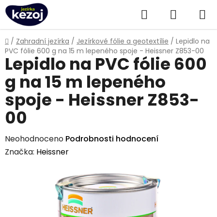
Přejít
Hledat
NÁKUPN
na
obsah
KOŠÍK
Domů
/
Zahradní jezírka
/
Jezírkové fólie a geotextílie
/
Lepidlo na
PVC fólie 600 g na 15 m lepeného spoje - Heissner Z853-00
Lepidlo na PVC fólie 600
g na 15 m lepeného
spoje - Heissner Z853-
00
Průměrné
Neohodnoceno
Podrobnosti hodnocení
hodnocení
Značka:
Heissner
produktu
je
0,0
z
5