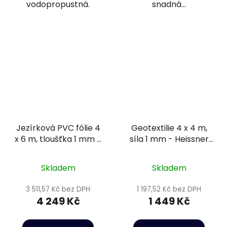
vodopropustná.
snadná...
Jezírková PVC fólie 4
Geotextilie 4 x 4 m,
x 6 m, tloušťka 1 mm -
síla 1 mm - Heissner
Heissner TF184-00
TF90-16
Skladem
Skladem
3 511,57 Kč bez DPH
1 197,52 Kč bez DPH
4 249 Kč
1 449 Kč