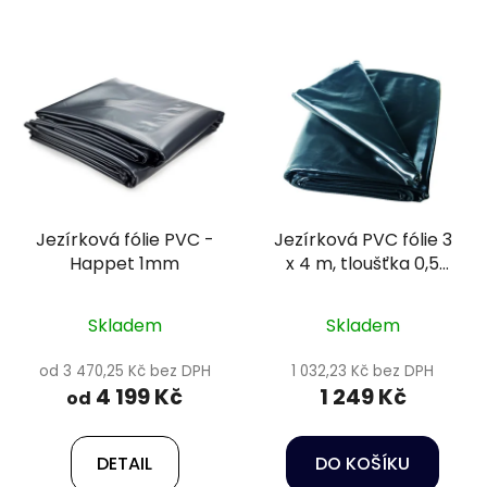
Jezírková fólie PVC -
Jezírková PVC fólie 3
Happet 1mm
x 4 m, tloušťka 0,5
mm - Heissner TF172-
00
Skladem
Skladem
od 3 470,25 Kč bez DPH
1 032,23 Kč bez DPH
4 199 Kč
1 249 Kč
od
DETAIL
DO KOŠÍKU