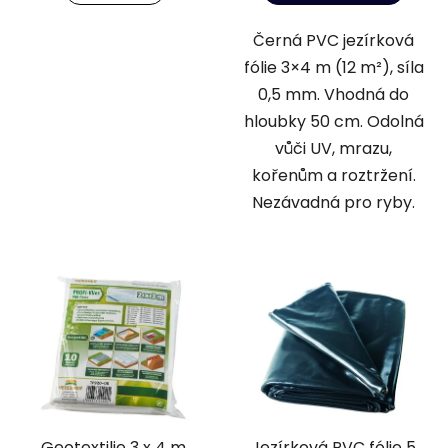
Černá PVC jezírková
fólie 3×4 m (12 m²), síla
0,5 mm. Vhodná do
hloubky 50 cm. Odolná
vůči UV, mrazu,
kořenům a roztržení.
Nezávadná pro ryby.
Geotextilie 3 x 4 m,
Jezírková PVC fólie 5