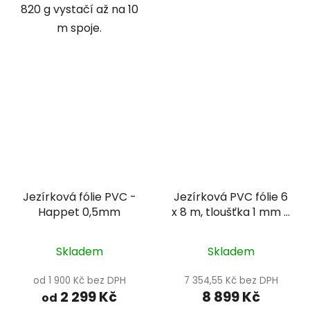
820 g vystačí až na 10
m spoje.
Jezírková fólie PVC -
Jezírková PVC fólie 6
Happet 0,5mm
x 8 m, tloušťka 1 mm -
Heissner TF185-00
Skladem
Skladem
od 1 900 Kč bez DPH
7 354,55 Kč bez DPH
2 299 Kč
8 899 Kč
od