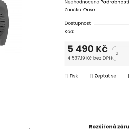
Průměrné
Neohodnoceno
Podrobnost
hodnocení
Značka:
Oase
produktu
Dostupnost
je
Kód:
0,0
z
5 490 Kč
5
hvězdiček.
4 537,19 Kč bez DPH
Měrná cena:
Tisk
Zeptat se
Rozšířená zár