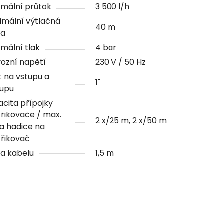
mální průtok
3 500 l/h
imální výtlačná
40 m
ka
mální tlak
4 bar
ozní napětí
230 V / 50 Hz
t na vstupu a
1"
tupu
cita přípojky
řikovače / max.
2 x/25 m, 2 x/50 m
a hadice na
řikovač
a kabelu
1,5 m