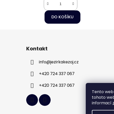
DO KOŠÍKU
Z
á
Kontakt
p
a
info
@
jezirkakezoj.cz
t
í
+420 724 337 067
+420 724 337 067
Tento web 
tohoto webu
informací