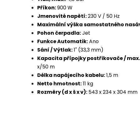
Příkon:
900 W
Jmenovité napětí:
230 V / 50 Hz
Maximální výška samostatného nasá
Pohon čerpadla:
Jet
Funkce Automatik:
Ano
Sání / Výtlak:
1" (33,3 mm)
Kapacita přípojky postřikovače / max.
x/50 m
Délka napájecího kabelu:
1,5 m
Netto hmotnost:
11 kg
Rozměry (d x š x v):
543 x 234 x 304 mm