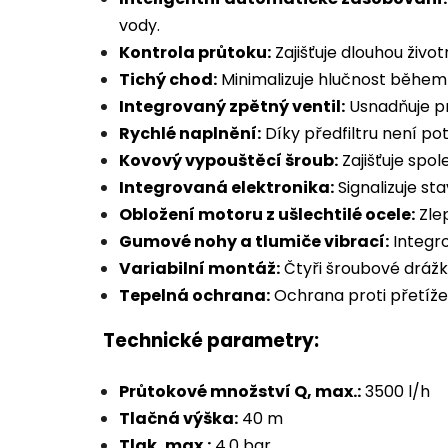
vody.
Kontrola průtoku:
Zajišťuje dlouhou živo
Tichý chod:
Minimalizuje hlučnost během
Integrovaný zpětný ventil:
Usnadňuje pr
Rychlé naplnění:
Díky předfiltru není po
Kovový vypouštěcí šroub:
Zajišťuje spol
Integrovaná elektronika:
Signalizuje sta
Obložení motoru z ušlechtilé ocele:
Zlep
Gumové nohy a tlumiče vibrací:
Integro
Variabilní montáž:
Čtyři šroubové drážk
Tepelná ochrana:
Ochrana proti přetíže
Technické parametry:
Průtokové množství Q, max.:
3500 l/h
Tlačná výška:
40 m
Tlak, max.:
4,0 bar