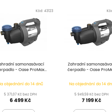
Kód:
43123
Kó
ahradní samonasávací
Zahradní samonasáva
erpadlo - Oase ProMax
čerpadlo - Oase ProM
Garden 5000
Garden 6000/S
a objednání do 14 dnů
Na objednání do 14 d
5 371,07 Kč bez DPH
5 949,59 Kč bez DPH
6 499 Kč
7 199 Kč