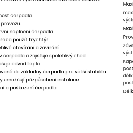
Maxi
max
tnost čerpadla.
výš
 provozu.
Maxi
vní naplnění čerpadla.
Prov
třeba použít trychtýř.
Závi
ehlivé otevírání a zavírání.
výs
v čerpadla a zajišťuje spolehlivý chod.
Kapa
šuje odvod tepla.
post
vané do základny čerpadla pro větší stabilitu.
délk
y umožňují přizpůsobení instalace.
post
ní a poškození čerpadla.
Délk