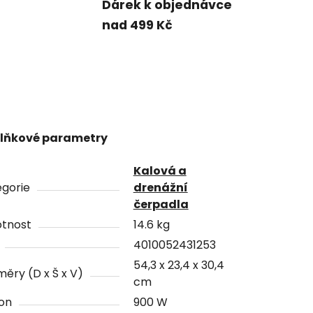
Dárek k objednávce
nad 499 Kč
lňkové parametry
Kalová a
gorie
drenážní
čerpadla
tnost
14.6 kg
4010052431253
54,3 x 23,4 x 30,4
ěry (D x Š x V)
cm
on
900 W