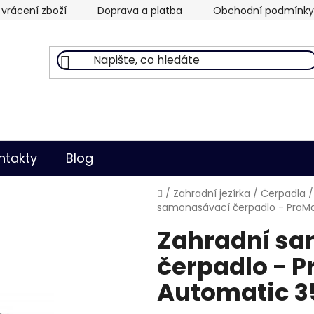
vrácení zboží
Doprava a platba
Obchodní podmínky
ntakty
Blog
Domů
/
Zahradní jezírka
/
Čerpadla
/
samonasávací čerpadlo - ProM
Zahradní s
čerpadlo - 
Automatic 3