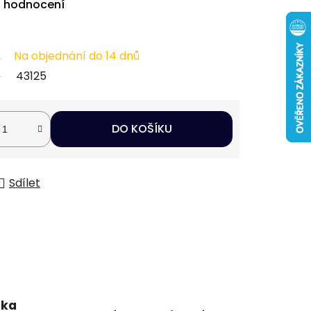
i hodnocení
Na objednání do 14 dnů
43125
DO KOŠÍKU
Sdílet
uka