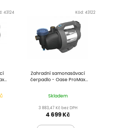
d:
43124
Kód:
43122
cí
Zahradní samonasávací
ax
čerpadlo - Oase ProMax
Garden 3500
nů
Skladem
3 883,47 Kč bez DPH
4 699 Kč