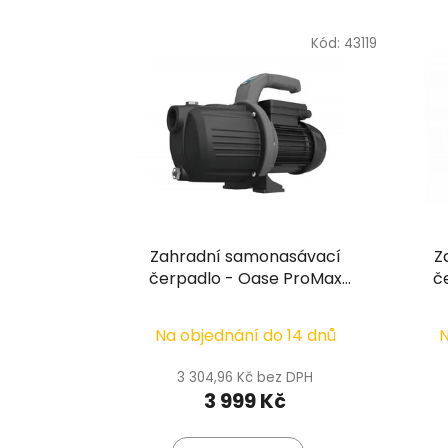
Kód:
43119
Zahradní samonasávací
Z
čerpadlo - Oase ProMax
č
Garden Classic 4500
Na objednání do 14 dnů
N
3 304,96 Kč bez DPH
3 999 Kč