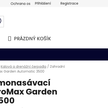
Přihlášení
Registrace
Ochrana osobních údajů
PRÁZDNÝ KOŠÍK
NÁKUPNÍ
KOŠÍK
Kalová a drenážní čerpadla
/
Zahradní
ax Garden Automatic 3500
amonasávací
ProMax Garden
500