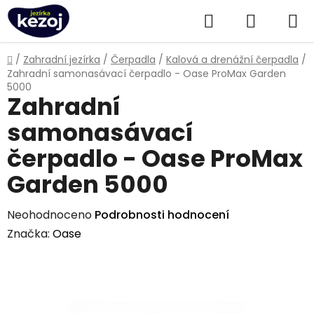
Přejít
Hledat
NÁKUPN
na
obsah
KOŠÍK
Domů
/
Zahradní jezírka
/
Čerpadla
/
Kalová a drenážní čerpadla
/
Zahradní samonasávací čerpadlo - Oase ProMax Garden
5000
Zahradní
samonasávací
čerpadlo - Oase ProMax
Garden 5000
Průměrné
Neohodnoceno
Podrobnosti hodnocení
hodnocení
Značka:
Oase
produktu
je
0,0
z