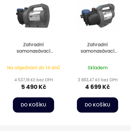
Zahradní
Zahradní
samonasávací
samonasávací
čerpadlo - ProMax
čerpadlo - Oase
Garden Automatic
ProMax Garden 3500
Na objednání do 14 dnů
Skladem
3500
4 537,19 Kč bez DPH
3 883,47 Kč bez DPH
5 490 Kč
4 699 Kč
DO KOŠÍKU
DO KOŠÍKU
Z