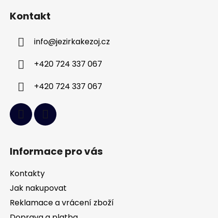
á
Kontakt
p
a
info
@
jezirkakezoj.cz
t
í
+420 724 337 067
+420 724 337 067
Informace pro vás
Kontakty
Jak nakupovat
Reklamace a vrácení zboží
Doprava a platba