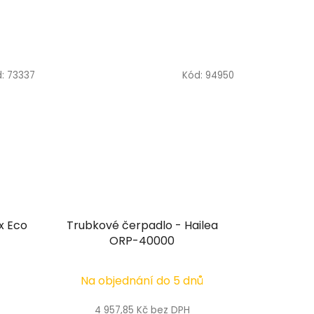
d:
73337
Kód:
94950
x Eco
Trubkové čerpadlo - Hailea
ORP-40000
Na objednání do 5 dnů
4 957,85 Kč bez DPH