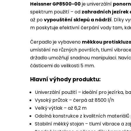
Heissner GP8500-00
je univerzální
ponorn
spektrum použití – od
zahradních jezírek
až po
vypouštění sklepů a nádrží
. Díky v
m poskytuje efektivní čerpání vody tam, kde
Čerpadlo je vybaveno
měkkou protiskluz
umístění na různých površích, tlumí vibrace
držadlo umožňují snadnou manipulaci. Navíc
částicemi do velikosti 5 mm.
Hlavní výhody produktu:
Univerzální použití – ideální pro jezírka, 
Vysoký průtok – čerpá až 8500 l/h
Velký výtlak – až 6,2 m
Odolná konstrukce z kvalitních materiálů 
Stabilní měkký stojan – tlumí vibrace a zaj