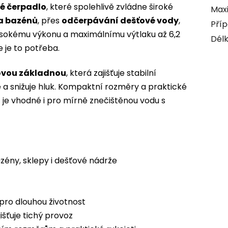
é čerpadlo
, které spolehlivě zvládne široké
Maxi
 a bazénů
, přes
odčerpávání dešťové vody
,
Příp
ysokému výkonu a maximálnímu výtlaku až 6,2
Délk
 je to potřeba.
ovou základnou
, která zajišťuje stabilní
 a snižuje hluk. Kompaktní rozměry a praktické
 je vhodné i pro mírně znečištěnou vodu s
bazény, sklepy i dešťové nádrže
pro dlouhou životnost
išťuje tichý provoz