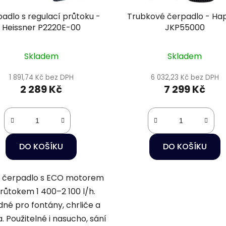
adlo s regulací průtoku -
Trubkové čerpadlo - Ha
Heissner P2220E-00
JKP55000
Skladem
Skladem
1 891,74 Kč bez DPH
6 032,23 Kč bez DPH
2 289 Kč
7 299 Kč
DO KOŠÍKU
DO KOŠÍKU
é čerpadlo s ECO motorem
růtokem 1 400–2 100 l/h.
né pro fontány, chrliče a
a. Použitelné i nasucho, sání