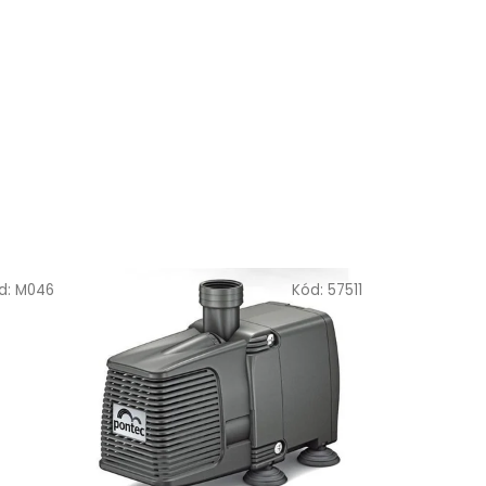
d:
M046
Kód:
57511