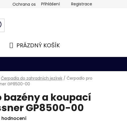
Přihlášení
Registrace
Ochrana osobních údajů
PRÁZDNÝ KOŠÍK
NÁKUPNÍ
KOŠÍK
Čerpadla do zahradních jezírek
/
Čerpadlo pro
ssner GP8500-00
o bazény a koupací
issner GP8500-00
i hodnocení