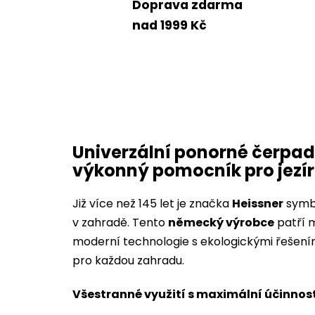
Doprava zdarma
nad 1999 Kč
Univerzální ponorné čerpad
výkonný pomocník pro jezí
Již více než 145 let je značka
Heissner
symbo
v zahradě. Tento
německý výrobce
patří m
moderní technologie s ekologickými řešeními,
pro každou zahradu.
Všestranné využití s maximální účinnos