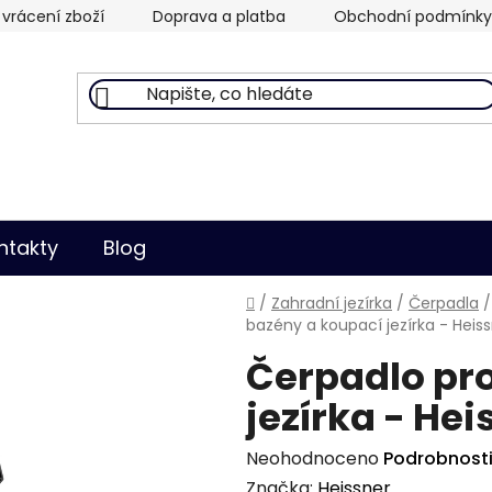
vrácení zboží
Doprava a platba
Obchodní podmínky
ntakty
Blog
Domů
/
Zahradní jezírka
/
Čerpadla
/
bazény a koupací jezírka - Hei
Čerpadlo pr
jezírka - He
Průměrné
Neohodnoceno
Podrobnost
hodnocení
Značka:
Heissner