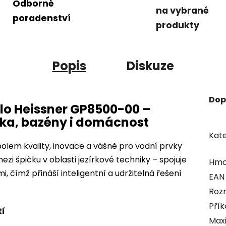
Odborné
na vybrané
poradenství
produkty
Popis
Diskuze
Dop
lo Heissner GP8500-00 –
rka, bazény i domácnost
Kate
lem kvality, inovace a vášně pro vodní prvky
ezi špičku v oblasti jezírkové techniky – spojuje
Hmo
 čímž přináší inteligentní a udržitelná řešení
EAN
Rozm
Přík
tí
Maxi