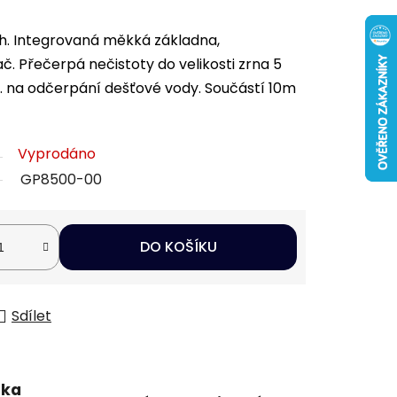
h. Integrovaná měkká základna,
. Přečerpá nečistoty do velikosti zrna 5
ř. na odčerpání dešťové vody. Součástí 10m
Vyprodáno
GP8500-00
DO KOŠÍKU
Sdílet
uka