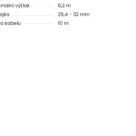
mální výtlak
6,2 m
ojka
25,4 - 32 mm
a kabelu
10 m