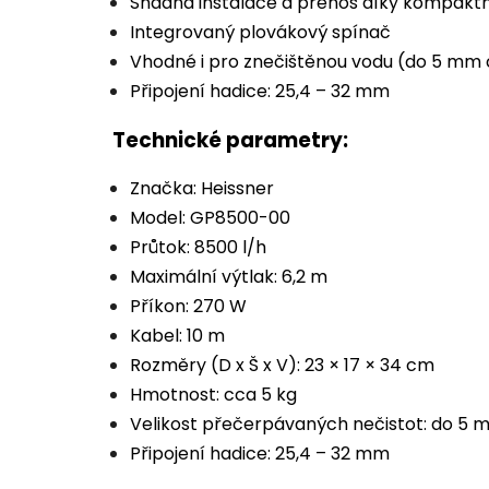
Snadná instalace a přenos díky kompaktn
Integrovaný plovákový spínač
Vhodné i pro znečištěnou vodu (do 5 mm 
Připojení hadice: 25,4 – 32 mm
Technické parametry:
Značka: Heissner
Model: GP8500-00
Průtok: 8500 l/h
Maximální výtlak: 6,2 m
Příkon: 270 W
Kabel: 10 m
Rozměry (D x Š x V): 23 × 17 × 34 cm
Hmotnost: cca 5 kg
Velikost přečerpávaných nečistot: do 5
Připojení hadice: 25,4 – 32 mm