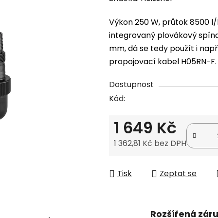
produktu
Výkon 250 W, průtok 8500 l/
je
integrovaný plovákový spínač
0,0
mm, dá se tedy použít i nap
z
propojovací kabel H05RN-F.
5
hvězdiček.
Dostupnost
Kód:
1 649 Kč
1 362,81 Kč bez DPH
Měrná cena:
Tisk
Zeptat se
Rozšířená zár