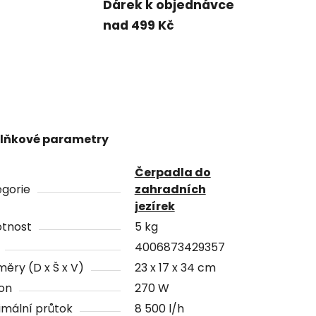
Dárek k objednávce
nad 499 Kč
lňkové parametry
Čerpadla do
gorie
zahradních
jezírek
tnost
5 kg
4006873429357
ěry (D x Š x V)
23 x 17 x 34 cm
on
270 W
mální průtok
8 500 l/h