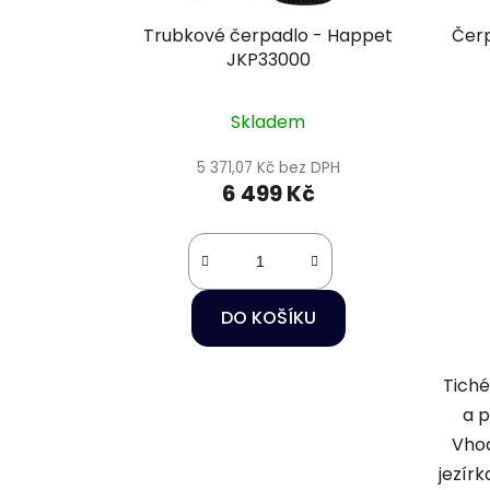
Trubkové čerpadlo - Happet
Čerp
JKP33000
Skladem
5 371,07 Kč bez DPH
6 499 Kč
DO KOŠÍKU
Tich
a p
Vhod
jezírk