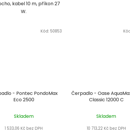
ocho, kabel 10 m, příkon 27
W.
Kód:
50853
Kó
padlo - Pontec PondoMax
Čerpadlo - Oase AquaMa
Eco 2500
Classic 12000 C
Skladem
Skladem
1 533,06 Kč bez DPH
10 713,22 Kč bez DPH