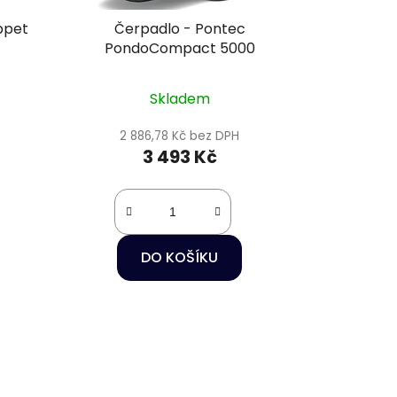
ppet
Čerpadlo - Pontec
PondoCompact 5000
Skladem
2 886,78 Kč bez DPH
3 493 Kč
DO KOŠÍKU