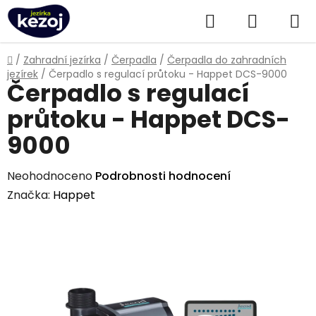
Přejít
Hledat
NÁKUPN
na
obsah
KOŠÍK
Domů
/
Zahradní jezírka
/
Čerpadla
/
Čerpadla do zahradních
jezírek
/
Čerpadlo s regulací průtoku - Happet DCS-9000
Čerpadlo s regulací
průtoku - Happet DCS-
9000
Průměrné
Neohodnoceno
Podrobnosti hodnocení
hodnocení
Značka:
Happet
produktu
je
0,0
z
5
hvězdiček.