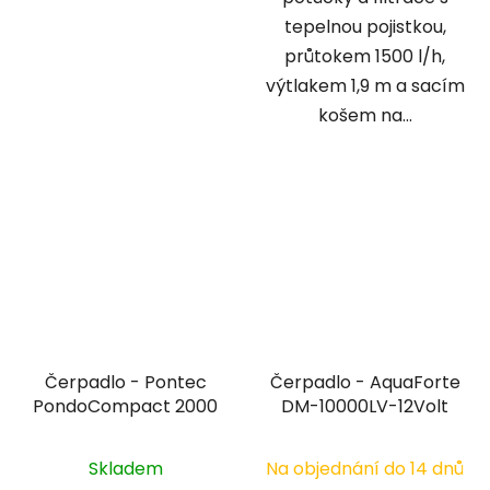
tepelnou pojistkou,
průtokem 1500 l/h,
výtlakem 1,9 m a sacím
košem na...
Čerpadlo - Pontec
Čerpadlo - AquaForte
PondoCompact 2000
DM-10000LV-12Volt
Skladem
Na objednání do 14 dnů