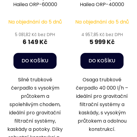
Hailea ORP-60000
Hailea ORP-40000
Na objednání do 5 dnů
Na objednání do 5 dnů
5 081,82 Kč bez DPH
4 957,85 Kč bez DPH
6 149 Kč
5 999 Kč
DO KOŠÍKU
DO KOŠÍKU
Silné trubkové
Osaga trubkové
čerpadlo s vysokým
čerpadlo 40 000 l/h –
průtokem a
ideální pro gravitační
spolehlivým chodem,
filtrační systémy a
ideální pro gravitační
kaskády, s vysokým
filtrační systémy,
průtokem a odolnou
kaskády a potoky. Díky
konstrukcí.