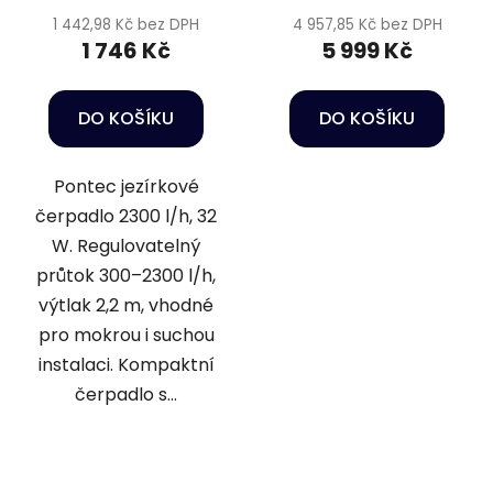
1 442,98 Kč bez DPH
4 957,85 Kč bez DPH
1 746 Kč
5 999 Kč
DO KOŠÍKU
DO KOŠÍKU
Pontec jezírkové
čerpadlo 2300 l/h, 32
W. Regulovatelný
průtok 300–2300 l/h,
výtlak 2,2 m, vhodné
pro mokrou i suchou
instalaci. Kompaktní
čerpadlo s...