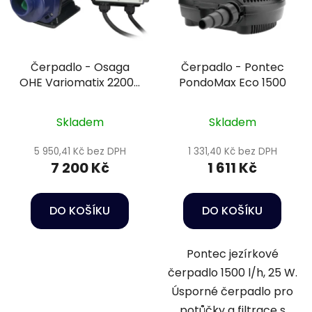
Čerpadlo - Osaga
Čerpadlo - Pontec
OHE Variomatix 22000
PondoMax Eco 1500
VX
Skladem
Skladem
5 950,41 Kč bez DPH
1 331,40 Kč bez DPH
7 200 Kč
1 611 Kč
DO KOŠÍKU
DO KOŠÍKU
Pontec jezírkové
čerpadlo 1500 l/h, 25 W.
Úsporné čerpadlo pro
potůčky a filtrace s