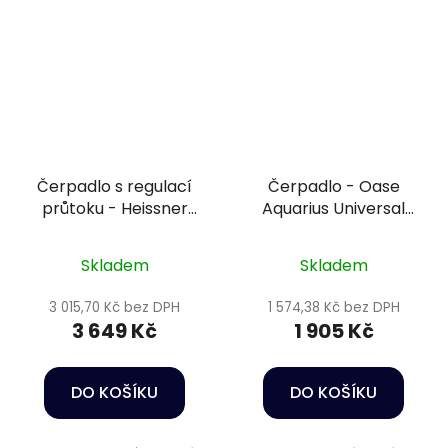
Čerpadlo s regulací
Čerpadlo - Oase
průtoku - Heissner
Aquarius Universal
HFP7000-00
Classic 600
Skladem
Skladem
3 015,70 Kč bez DPH
1 574,38 Kč bez DPH
3 649 Kč
1 905 Kč
DO KOŠÍKU
DO KOŠÍKU