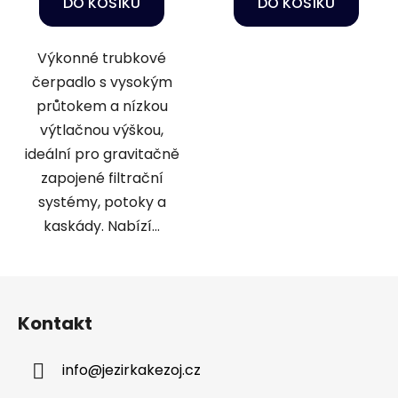
DO KOŠÍKU
DO KOŠÍKU
Výkonné trubkové
čerpadlo s vysokým
průtokem a nízkou
výtlačnou výškou,
ideální pro gravitačně
zapojené filtrační
systémy, potoky a
kaskády. Nabízí...
Z
á
Kontakt
p
a
info
@
jezirkakezoj.cz
t