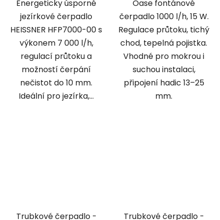
Energeticky úsporné
Oase fontánové
jezírkové čerpadlo
čerpadlo 1000 l/h, 15 W.
HEISSNER HFP7000-00 s
Regulace průtoku, tichý
výkonem 7 000 l/h,
chod, tepelná pojistka.
regulací průtoku a
Vhodné pro mokrou i
možností čerpání
suchou instalaci,
nečistot do 10 mm.
připojení hadic 13–25
Ideální pro jezírka,...
mm.
Trubkové čerpadlo -
Trubkové čerpadlo -