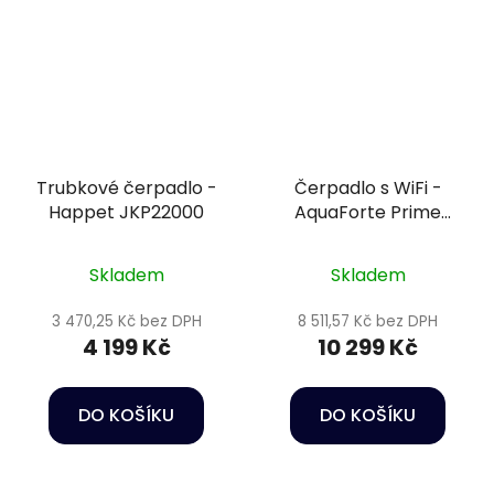
Trubkové čerpadlo -
Čerpadlo s WiFi -
Happet JKP22000
AquaForte Prime
Vario 10000
Skladem
Skladem
3 470,25 Kč bez DPH
8 511,57 Kč bez DPH
4 199 Kč
10 299 Kč
DO KOŠÍKU
DO KOŠÍKU