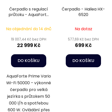
Čerpadlo s regulací
Čerpadlo - Hailea HX-
průtoku - AquaForte
6520
Prime Vario 50000 s
wifi
Na objednání do 14 dnů
Na dotaz
19 007,44 Kč bez DPH
577,69 Kč bez DPH
22 999 Kč
699 Kč
DO KOŠÍKU
DO KOŠÍKU
AquaForte Prime Vario
Wi-Fi 50000 – výkonné
čerpadlo pro velká
jezírka s průtokem 50
000 l/h a spotřebou
600 W. Ovládání přes