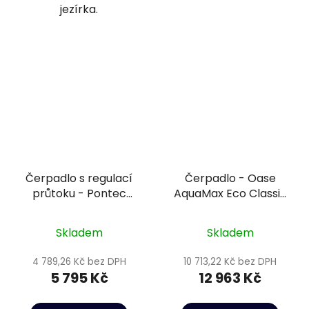
jezírka.
Čerpadlo s regulací
Čerpadlo - Oase
průtoku - Pontec
AquaMax Eco Classic
PondoMax Eco 15000
12000 C
Control
Skladem
Skladem
4 789,26 Kč bez DPH
10 713,22 Kč bez DPH
5 795 Kč
12 963 Kč