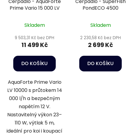
Čerpadlo - AquaForte
Čerpadlo - SuperFish
Prime Vario 15 000 LV
PondECO 4500
Skladem
Skladem
9 503,31 Kč bez DPH
2 230,58 Kč bez DPH
11 499 Kč
2 699 Kč
DO KOŠÍKU
DO KOŠÍKU
AquaForte Prime Vario
LV 10000 s průtokem 14
000 l/h a bezpečným
napětím 12 V.
Nastavitelný výkon 23–
110 W, výtlak 5 m,
ideální pro koi i koupací