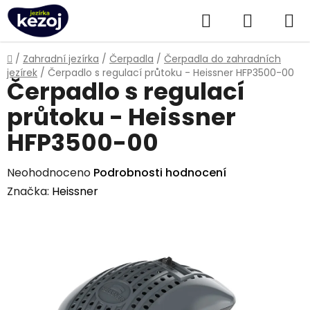
Přejít
Hledat
NÁKUPN
na
obsah
KOŠÍK
Domů
/
Zahradní jezírka
/
Čerpadla
/
Čerpadla do zahradních
jezírek
/
Čerpadlo s regulací průtoku - Heissner HFP3500-00
Čerpadlo s regulací
průtoku - Heissner
HFP3500-00
Průměrné
Neohodnoceno
Podrobnosti hodnocení
hodnocení
Značka:
Heissner
produktu
je
0,0
z
5
hvězdiček.