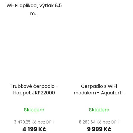
Wi-Fi aplikaci, výtlak 8,5
m,...
Trubkové čerpadlo -
Čerpadlo s WiFi
Happet JKP22000
modulem - Aquaforte
Prime Vario S 20 000
Skladem
Skladem
3 470,25 Kč bez DPH
8 263,64 Kč bez DPH
4 199 Kč
9 999 Kč