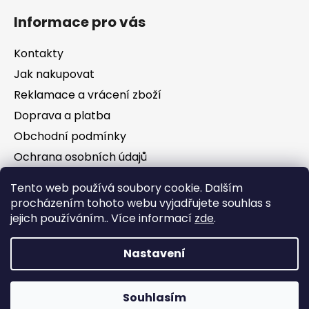
Informace pro vás
Kontakty
Jak nakupovat
Reklamace a vrácení zboží
Doprava a platba
Obchodní podmínky
Ochrana osobních údajů
Tento web používá soubory cookie. Dalším
Facebook
procházením tohoto webu vyjadřujete souhlas s
jejich používáním.. Více informací
zde
.
Nastavení
Vytvořil Shoptet
Souhlasím
Copyright 2026
Jezírka Kezoj
. Všechna práva