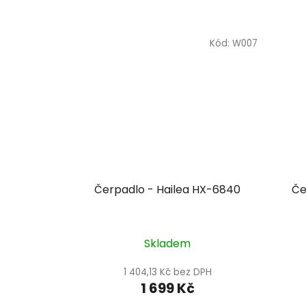
Kód:
W007
Čerpadlo - Hailea HX-6840
Če
Skladem
1 404,13 Kč bez DPH
1 699 Kč