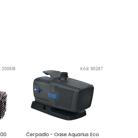
:
200618
Kód:
90287
000
Čerpadlo - Oase Aquarius Eco