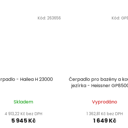
Kód:
263656
Kód:
GP
rpadlo - Hailea H 23000
Čerpadlo pro bazény a k
jezírka - Heissner GP85
Skladem
Vyprodáno
4 913,22 Kč bez DPH
1 362,81 Kč bez DPH
5 945 Kč
1 649 Kč