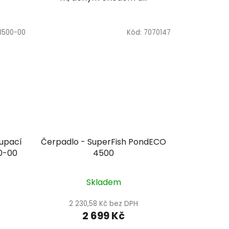
8500-00
Kód:
7070147
oupací
Čerpadlo - SuperFish PondECO
00-00
4500
Skladem
2 230,58 Kč bez DPH
2 699 Kč