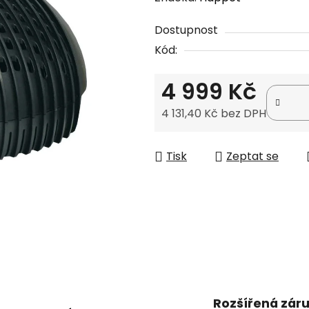
produktu
Dostupnost
je
Kód:
0,0
z
4 999 Kč
5
hvězdiček.
4 131,40 Kč bez DPH
Měrná cena:
Tisk
Zeptat se
Rozšířená zár