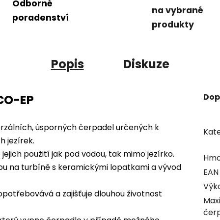
Odborné
na vybrané
poradenství
produkty
Popis
Diskuze
Dop
CO-EP
verzálních, úsporných čerpadel určených k
Kate
h jezírek.
jich použití jak pod vodou, tak mimo jezírko.
Hmo
ou na turbíně s keramickými lopatkami a vývod
EAN
Výk
potřebovává a zajišťuje dlouhou životnost
Maxi
čer