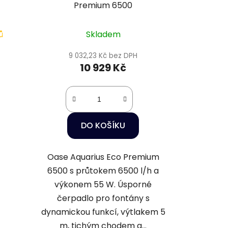
Premium 6500
ů
Skladem
9 032,23 Kč bez DPH
10 929 Kč
DO KOŠÍKU
Oase Aquarius Eco Premium
6500 s průtokem 6500 l/h a
výkonem 55 W. Úsporné
čerpadlo pro fontány s
dynamickou funkcí, výtlakem 5
m, tichým chodem a...