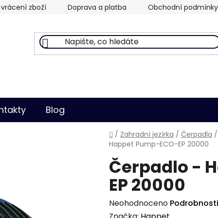
vrácení zboží
Doprava a platba
Obchodní podmínky
ntakty
Blog
Domů
/
Zahradní jezírka
/
Čerpadla
/
Happet Pump-ECO-EP 20000
Čerpadlo - 
EP 20000
Průměrné
Neohodnoceno
Podrobnost
hodnocení
Značka:
Happet