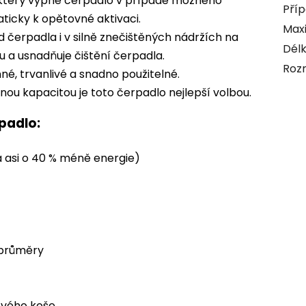
který vypne čerpadlo v případě možného
Příp
aticky k opětovné aktivaci.
Maxi
od čerpadla i v silně znečištěných nádržích na
Délk
u a usnadňuje čištění čerpadla.
Roz
né, trvanlivé a snadno použitelné.
ou kapacitou je toto čerpadlo nejlepší volbou.
padlo:
 asi o 40 % méně energie)
 průměry
tového koše