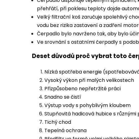
Čerpadlo disponuje tepelným spínačem, 
přehřátí, při poklesu teploty dojde autom
Velký filtrační koš zaručuje spolehlivý ch
vodu bez rizika zastavení a zadření motor
Čerpadlo bylo navrženo tak, aby bylo účin
Ve srovnání s ostatními čerpadly s podobn
Deset důvodů proč vybrat toto čer
Nízká spotřeba energie (spotřebovává
Vysoký výkon při malých velikostech
Přizpůsobeno nepřetržité práci
Snadno se čistí
Výstup vody s pohyblivým kloubem
Stupňovitá hadicová hubice s různými
Tichý chod
Tepelná ochrana
Předfiltr ve formě velmi velkého plas