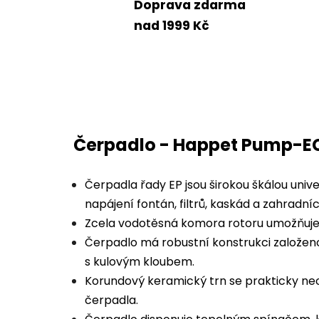
Doprava zdarma
nad 1999 Kč
Čerpadlo - Happet Pump-E
Čerpadla řady EP jsou širokou škálou uni
napájení fontán, filtrů, kaskád a zahradníc
Zcela vodotěsná komora rotoru umožňuje je
Čerpadlo má robustní konstrukci založen
s kulovým kloubem.
Korundový keramický trn se prakticky neo
čerpadla.