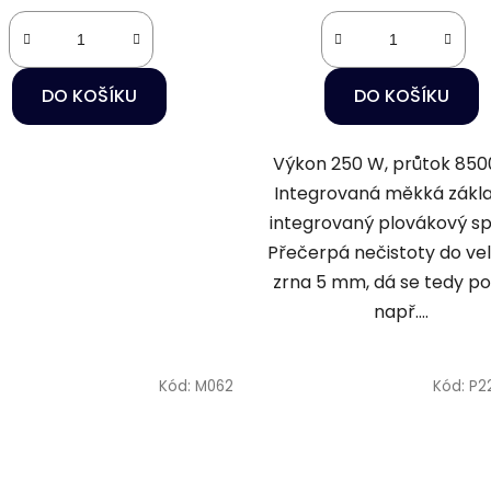
DO KOŠÍKU
DO KOŠÍKU
Výkon 250 W, průtok 8500
Integrovaná měkká zákl
integrovaný plovákový sp
Přečerpá nečistoty do vel
zrna 5 mm, dá se tedy pou
např....
Kód:
M062
Kód:
P2