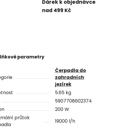
Dárek k objednávce
nad 499 Kč
lňkové parametry
Čerpadla do
gorie
zahradních
jezírek
tnost
5.65 kg
5907708602374
on
200 W
mální průtok
19000 l/h
padla