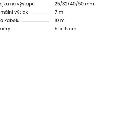
ojka na výstupu
25/32/40/50 mm
mální výtlak
7 m
a kabelu
10 m
měry
51 x 15 cm