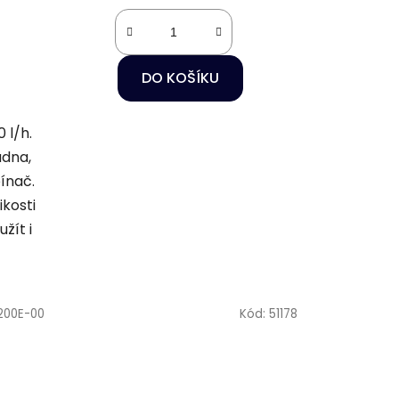
DO KOŠÍKU
 l/h.
adna,
ínač.
ikosti
žít i
200E-00
Kód:
51178