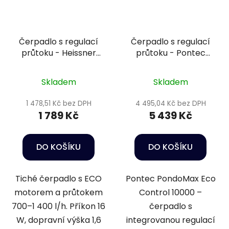
Čerpadlo s regulací
Čerpadlo s regulací
průtoku - Heissner
průtoku - Pontec
P1400E-00
PondoMax Eco 10000
Control
Skladem
Skladem
1 478,51 Kč bez DPH
4 495,04 Kč bez DPH
1 789 Kč
5 439 Kč
DO KOŠÍKU
DO KOŠÍKU
Tiché čerpadlo s ECO
Pontec PondoMax Eco
motorem a průtokem
Control 10000 –
700–1 400 l/h. Příkon 16
čerpadlo s
W, dopravní výška 1,6
integrovanou regulací