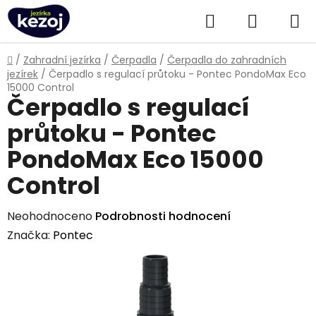
Přejít
Hledat
NÁKUPN
na
obsah
KOŠÍK
Domů
/
Zahradní jezírka
/
Čerpadla
/
Čerpadla do zahradních
jezírek
/
Čerpadlo s regulací průtoku - Pontec PondoMax Eco
15000 Control
Čerpadlo s regulací
průtoku - Pontec
PondoMax Eco 15000
Control
Průměrné
Neohodnoceno
Podrobnosti hodnocení
hodnocení
Značka:
Pontec
produktu
je
0,0
z