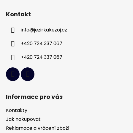
Z
á
Kontakt
p
a
info
@
jezirkakezoj.cz
t
í
+420 724 337 067
+420 724 337 067
Informace pro vás
Kontakty
Jak nakupovat
Reklamace a vrácení zboží