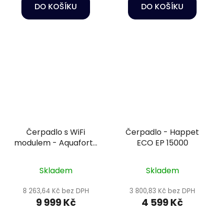
DO KOŠÍKU
DO KOŠÍKU
Čerpadlo s WiFi
Čerpadlo - Happet
modulem - Aquaforte
ECO EP 15000
Prime Vario S 20 000
Skladem
Skladem
8 263,64 Kč bez DPH
3 800,83 Kč bez DPH
9 999 Kč
4 599 Kč