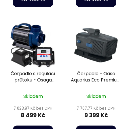
Čerpadlo s regulací
Čerpadlo - Oase
průtoku - Osaga
Aquarius Eco Premium
variomatix exclusiv
4500
OHE-15000VX 12 V
Skladem
Skladem
7 023,97 Kč bez DPH
7 767,77 Kč bez DPH
8 499 Kč
9 399 Kč