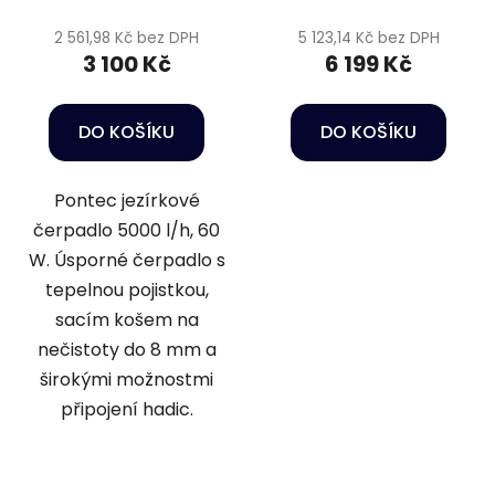
2 561,98 Kč bez DPH
5 123,14 Kč bez DPH
3 100 Kč
6 199 Kč
DO KOŠÍKU
DO KOŠÍKU
Pontec jezírkové
čerpadlo 5000 l/h, 60
W. Úsporné čerpadlo s
tepelnou pojistkou,
sacím košem na
nečistoty do 8 mm a
širokými možnostmi
připojení hadic.