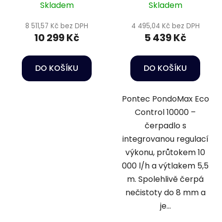
Skladem
Skladem
8 511,57 Kč bez DPH
4 495,04 Kč bez DPH
10 299 Kč
5 439 Kč
DO KOŠÍKU
DO KOŠÍKU
Pontec PondoMax Eco
Control 10000 –
čerpadlo s
integrovanou regulací
výkonu, průtokem 10
000 l/h a výtlakem 5,5
m. Spolehlivě čerpá
nečistoty do 8 mm a
je...