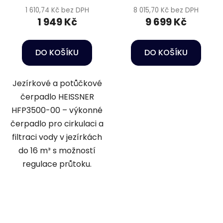
1 610,74 Kč bez DPH
8 015,70 Kč bez DPH
1 949 Kč
9 699 Kč
DO KOŠÍKU
DO KOŠÍKU
Jezírkové a potůčkové
čerpadlo HEISSNER
HFP3500-00 – výkonné
čerpadlo pro cirkulaci a
filtraci vody v jezírkách
do 16 m³ s možností
regulace průtoku.