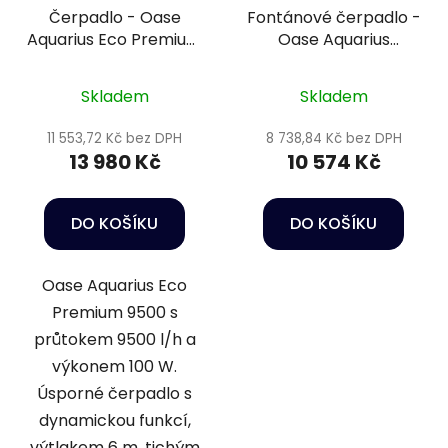
Čerpadlo - Oase
Fontánové čerpadlo -
Aquarius Eco Premium
Oase Aquarius
9500
Fountain Set Eco 7500
Skladem
Skladem
11 553,72 Kč bez DPH
8 738,84 Kč bez DPH
13 980 Kč
10 574 Kč
DO KOŠÍKU
DO KOŠÍKU
Oase Aquarius Eco
Premium 9500 s
průtokem 9500 l/h a
výkonem 100 W.
Úsporné čerpadlo s
dynamickou funkcí,
výtlakem 6 m, tichým