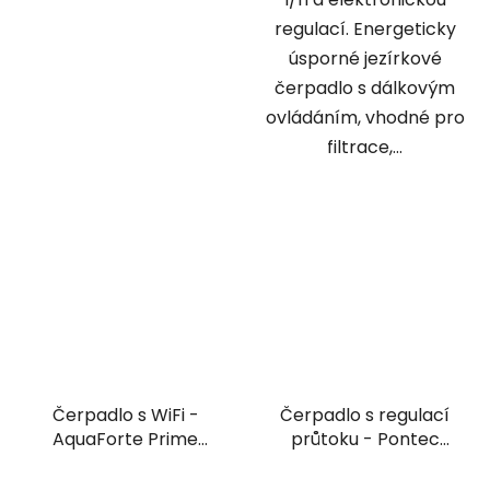
regulací. Energeticky
úsporné jezírkové
čerpadlo s dálkovým
ovládáním, vhodné pro
filtrace,...
Čerpadlo s WiFi -
Čerpadlo s regulací
AquaForte Prime
průtoku - Pontec
Vario 10000
PondoMax Eco 10000
Control