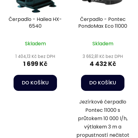
Čerpadlo - Hailea HX-
Čerpadlo - Pontec
6540
PondoMax Eco 11000
Skladem
Skladem
1 404,13 Kč bez DPH
3 662,81 Kč bez DPH
1 699 Kč
4 432 Kč
DO KOŠÍKU
DO KOŠÍKU
Jezírkové čerpadlo
Pontec 11000 s
průtokem 10 000 l/h,
výtlakem 3 m a
propustností nečistot