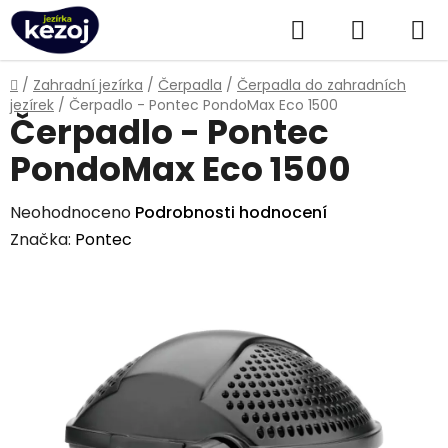
Přejít
Hledat
NÁKUPN
na
obsah
KOŠÍK
Domů
/
Zahradní jezírka
/
Čerpadla
/
Čerpadla do zahradních
jezírek
/
Čerpadlo - Pontec PondoMax Eco 1500
Čerpadlo - Pontec
PondoMax Eco 1500
Průměrné
Neohodnoceno
Podrobnosti hodnocení
hodnocení
Značka:
Pontec
produktu
je
0,0
z
5
hvězdiček.