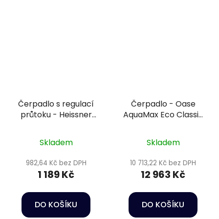
Čerpadlo s regulací
Čerpadlo - Oase
průtoku - Heissner
AquaMax Eco Classic
P700E-00
12000 C
Skladem
Skladem
982,64 Kč bez DPH
10 713,22 Kč bez DPH
1 189 Kč
12 963 Kč
DO KOŠÍKU
DO KOŠÍKU