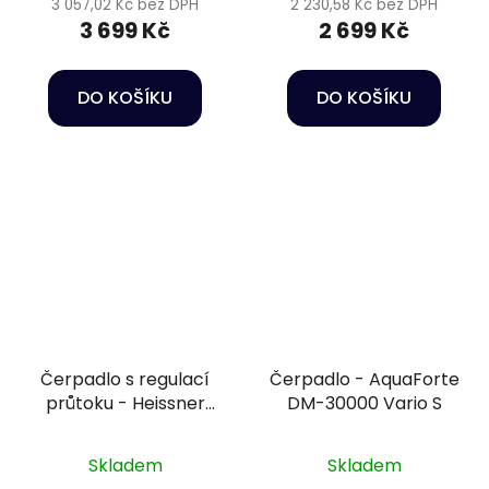
3 057,02 Kč bez DPH
2 230,58 Kč bez DPH
3 699 Kč
2 699 Kč
DO KOŠÍKU
DO KOŠÍKU
Čerpadlo s regulací
Čerpadlo - AquaForte
průtoku - Heissner
DM-30000 Vario S
HFP3500-00
Skladem
Skladem