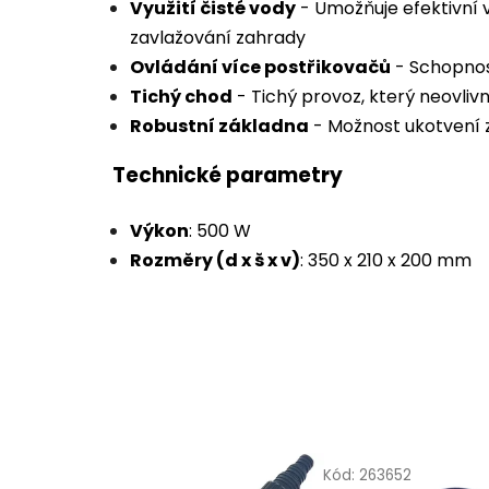
Využití čisté vody
- Umožňuje efektivní v
zavlažování zahrady
Ovládání více postřikovačů
- Schopnos
Tichý chod
- Tichý provoz, který neovliv
Robustní základna
- Možnost ukotvení za
Technické parametry
Výkon
: 500 W
Rozměry (d x š x v)
: 350 x 210 x 200 mm
Kód:
263652