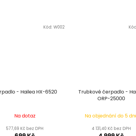
Kód:
W002
Kó
rpadlo - Hailea HX-6520
Trubkové čerpadlo - Ha
ORP-25000
Na dotaz
Na objednání do 5 dn
577,69 Kč bez DPH
4 131,40 Kč bez DPH
699 Kč
4 999 Kč