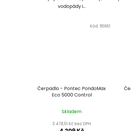
vodopády i...
Kód:
95661
Čerpadlo - Pontec PondoMax
Če
Eco 5000 Control
Skladem
3 478,51 Kč bez DPH
4 209 Kč