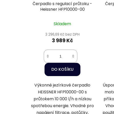
Čerpadlo s regulací průtoku -
Čerp
Heissner HFP10000-00
Skladem
3 296,69 Kč bez DPH
3 989 Kč
DO KOŠÍKU
Výkonné jezírkové čerpadlo
Úspor
HEISSNER HFP10000-00 s
moto
průtokem 10 000 l/h a nízkou
příko
spotřebou energie. Vhodné pro
Vhod
napájení filtrace, potůčky,
použi