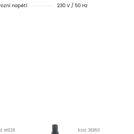
ozní napětí
230 V / 50 Hz
d:
W029
Kód:
36950