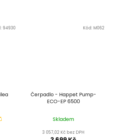
d:
94930
Kód:
M062
ilea
Čerpadlo - Happet Pump-
ECO-EP 6500
ů
Skladem
3 057,02 Kč bez DPH
3 699 Kč