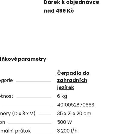
Dárek k objednávce
nad 499 Kč
lňkové parametry
Čerpadla do
gorie
zahradních
jezírek
tnost
6 kg
4010052870663
ěry (D x Š x V)
35 x 21 x 20 cm
on
500 W
mální průtok
3 200 l/h