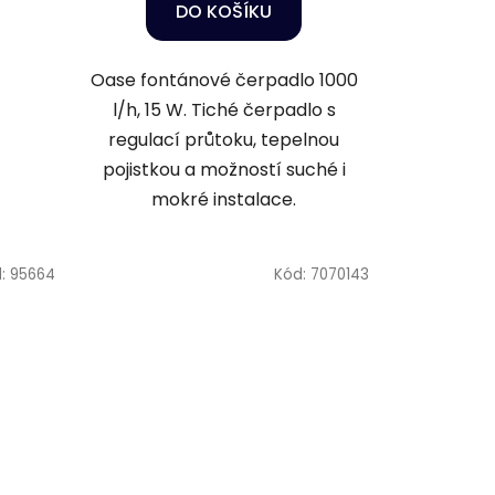
DO KOŠÍKU
Oase fontánové čerpadlo 1000
l/h, 15 W. Tiché čerpadlo s
regulací průtoku, tepelnou
pojistkou a možností suché i
mokré instalace.
d:
95664
Kód:
7070143