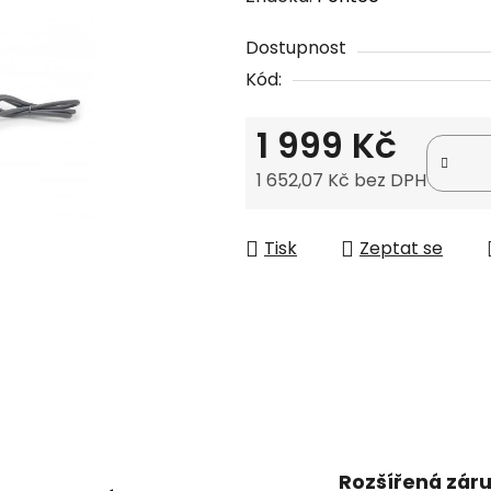
produktu
Dostupnost
je
Kód:
0,0
z
1 999 Kč
5
hvězdiček.
1 652,07 Kč bez DPH
Měrná cena:
Tisk
Zeptat se
Rozšířená zár