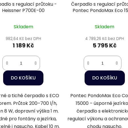
adlo s regulací průtoku -
Čerpadlo s regulací průt
Heissner P700E-00
Pontec PondoMax Eco 1
Control
Skladem
Skladem
982,64 Kč bez DPH
4 789,26 Kč bez DPH
1 189 Kč
5 795 Kč
DO KOŠÍKU
DO KOŠÍKU
né a tiché čerpadlo s ECO
Pontec PondoMax Eco Co
rem. Průtok 200–700 l/h,
15000 – úsporné jezírk
n 8 W, dopravní výška 1 m.
čerpadlo s elektronick
né pro fontány a jezírka,
regulací výkonu a ochranou
telné i nasucho. Kabel 10 m.
chodu nasucho.