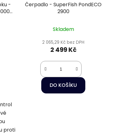
oku -
Čerpadlo - SuperFish PondECO
5000
2900
Skladem
2 065,29 Kč bez DPH
2 499 Kč
DO KOŠÍKU
ntrol
ové
ou
 proti