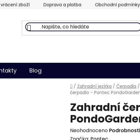
vrácení zboží
Doprava a platba
Obchodní podmínky
ntakty
Blog
Domů
/
Zahradní jezírka
/
Čerpadla
/
čerpadlo - Pontec PondoGarde
Zahradní čer
PondoGarde
Průměrné
Neohodnoceno
Podrobnost
hodnocení
Značka:
Pontec