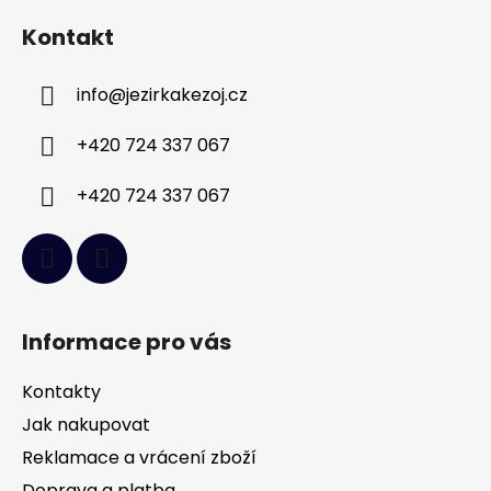
á
Kontakt
p
a
info
@
jezirkakezoj.cz
t
í
+420 724 337 067
+420 724 337 067
Informace pro vás
Kontakty
Jak nakupovat
Reklamace a vrácení zboží
Doprava a platba