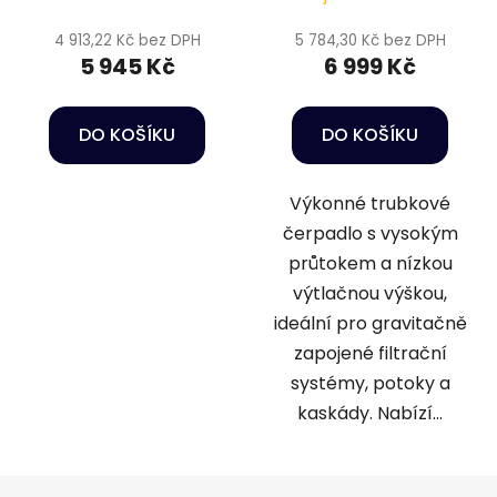
4 913,22 Kč bez DPH
5 784,30 Kč bez DPH
5 945 Kč
6 999 Kč
DO KOŠÍKU
DO KOŠÍKU
Výkonné trubkové
čerpadlo s vysokým
průtokem a nízkou
výtlačnou výškou,
ideální pro gravitačně
zapojené filtrační
systémy, potoky a
kaskády. Nabízí...
Z