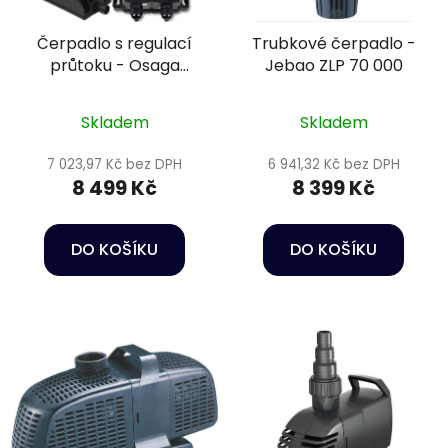
Čerpadlo s regulací
Trubkové čerpadlo -
průtoku - Osaga
Jebao ZLP 70 000
variomatix exclusiv
OHE-15000VX 12 V
Skladem
Skladem
7 023,97 Kč bez DPH
6 941,32 Kč bez DPH
8 499 Kč
8 399 Kč
DO KOŠÍKU
DO KOŠÍKU