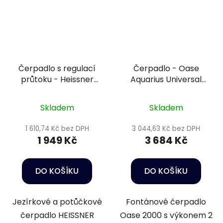
Čerpadlo s regulací
Čerpadlo - Oase
průtoku - Heissner
Aquarius Universal
HFP3500-00
Classic 2000
Skladem
Skladem
1 610,74 Kč bez DPH
3 044,63 Kč bez DPH
1 949 Kč
3 684 Kč
DO KOŠÍKU
DO KOŠÍKU
Jezírkové a potůčkové
Fontánové čerpadlo
čerpadlo HEISSNER
Oase 2000 s výkonem 2