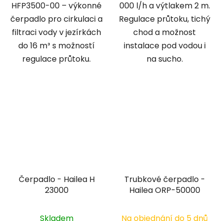
HFP3500-00 – výkonné
000 l/h a výtlakem 2 m.
čerpadlo pro cirkulaci a
Regulace průtoku, tichý
filtraci vody v jezírkách
chod a možnost
do 16 m³ s možností
instalace pod vodou i
regulace průtoku.
na sucho.
Čerpadlo - Hailea H
Trubkové čerpadlo -
23000
Hailea ORP-50000
Skladem
Na objednání do 5 dnů