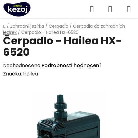
Přejít
Hledat
NÁKUPN
na
obsah
KOŠÍK
Domů
/
Zahradní jezírka
/
Čerpadla
/
Čerpadla do zahradních
jezírek
/
Čerpadlo - Hailea HX-6520
Čerpadlo - Hailea HX-
6520
Průměrné
Neohodnoceno
Podrobnosti hodnocení
hodnocení
Značka:
Hailea
produktu
je
0,0
z
5
hvězdiček.