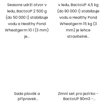
Seasons udrží otvor v
v ledu, BactoUP 4,5 kg
ledu, BactoUP 2 500 g
(do 90 000 l) stabilizuje
(do 50 000 l) stabilizuje
vodu a Healthy Pond
vodu a Healthy Pond
Wheatgerm 15 kg (3
Wheatgerm 10 l (3 mm)
mm) je lehce
je...
stravitelné...
Sada plovák a
Zimní set pro jezírko -
přípravek
BactoUP 90m3 -
podzim/zima 1 - 20m3
IceFree 4 Seasons -