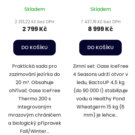
Wheatgerm 6mm /
Skladem
Skladem
15kg
2 313,22 Kč bez DPH
7 437,19 Kč bez DPH
2 799 Kč
8 999 Kč
DO KOŠÍKU
DO KOŠÍKU
Praktická sada pro
Zimní set: Oase IceFree
zazimování jezírka do
4 Seasons udrží otvor v
20 m³. Obsahuje
ledu, BactoUP 4,5 kg
ohřívač Oase IceFree
(do 90 000 l) stabilizuje
Thermo 200 s
vodu a Healthy Pond
integrovaným
Wheatgerm 15 kg (6
mrazovým chráničem
mm) je lehce...
a biologický přípravek
Fall/Winter...