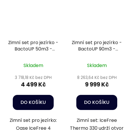
Zimní set pro jezírko -
Zimní set pro jezírko -
BactoUP 50m3 -
BactoUP 90m3 -
IceFree 4 Seasons -
IceFree Thermo -
Wheatgerm 3mm /
Wheatgerm 3mm /
Skladem
Skladem
10l
15kg
3 718,18 Kč bez DPH
8 263,64 Kč bez DPH
4 499 Kč
9 999 Kč
DO KOŠÍKU
DO KOŠÍKU
Zimní set pro jezírko:
Zimní set: IceFree
Oase IceFree 4
Thermo 330 udrží otvor