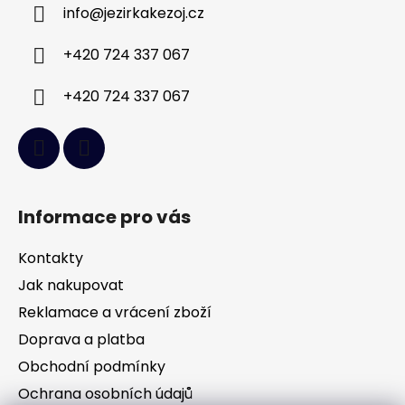
info
@
jezirkakezoj.cz
t
í
+420 724 337 067
+420 724 337 067
Informace pro vás
Kontakty
Jak nakupovat
Reklamace a vrácení zboží
Doprava a platba
Obchodní podmínky
Ochrana osobních údajů