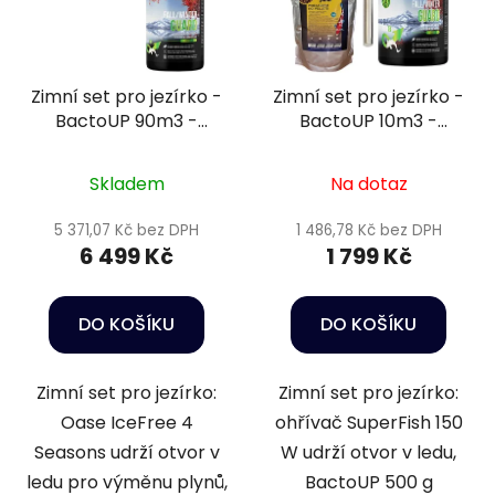
Zimní set pro jezírko -
Zimní set pro jezírko -
BactoUP 90m3 -
BactoUP 10m3 -
IceFree 4 Seasons
Heater 150 W -
Wheatgerm 3mm / 3l
Skladem
Na dotaz
5 371,07 Kč bez DPH
1 486,78 Kč bez DPH
6 499 Kč
1 799 Kč
DO KOŠÍKU
DO KOŠÍKU
Zimní set pro jezírko:
Zimní set pro jezírko:
Oase IceFree 4
ohřívač SuperFish 150
Seasons udrží otvor v
W udrží otvor v ledu,
ledu pro výměnu plynů,
BactoUP 500 g