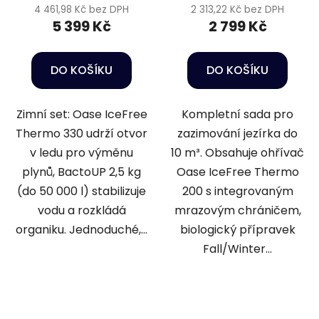
4 461,98 Kč bez DPH
2 313,22 Kč bez DPH
5 399 Kč
2 799 Kč
DO KOŠÍKU
DO KOŠÍKU
Zimní set: Oase IceFree
Kompletní sada pro
Thermo 330 udrží otvor
zazimování jezírka do
v ledu pro výměnu
10 m³. Obsahuje ohřívač
plynů, BactoUP 2,5 kg
Oase IceFree Thermo
(do 50 000 l) stabilizuje
200 s integrovaným
vodu a rozkládá
mrazovým chráničem,
organiku. Jednoduché,...
biologický přípravek
Fall/Winter...