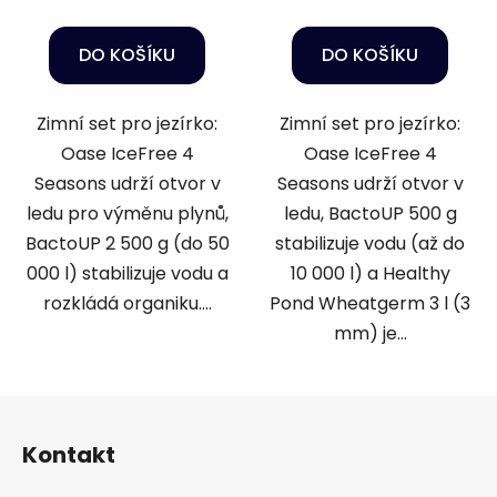
DO KOŠÍKU
DO KOŠÍKU
Zimní set pro jezírko:
Zimní set pro jezírko:
Oase IceFree 4
Oase IceFree 4
Seasons udrží otvor v
Seasons udrží otvor v
ledu pro výměnu plynů,
ledu, BactoUP 500 g
BactoUP 2 500 g (do 50
stabilizuje vodu (až do
000 l) stabilizuje vodu a
10 000 l) a Healthy
rozkládá organiku....
Pond Wheatgerm 3 l (3
mm) je...
Z
á
Kontakt
p
a