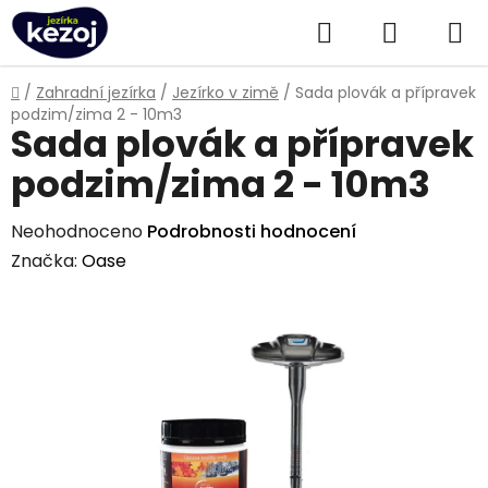
Přejít
Hledat
NÁKUPN
na
obsah
KOŠÍK
Domů
/
Zahradní jezírka
/
Jezírko v zimě
/
Sada plovák a přípravek
podzim/zima 2 - 10m3
Sada plovák a přípravek
podzim/zima 2 - 10m3
Průměrné
Neohodnoceno
Podrobnosti hodnocení
hodnocení
Značka:
Oase
produktu
je
0,0
z
5
hvězdiček.