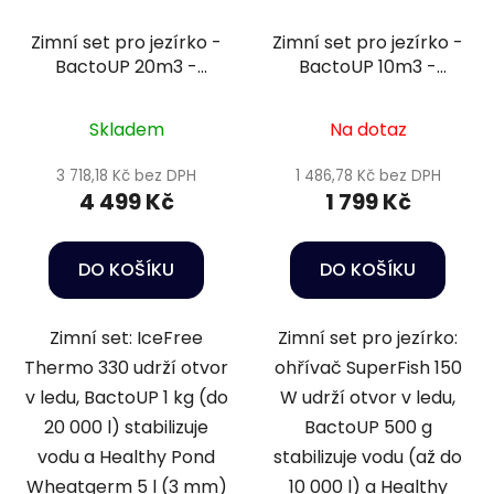
Zimní set pro jezírko -
Zimní set pro jezírko -
BactoUP 20m3 -
BactoUP 10m3 -
IceFree Thermo -
Heater 150 W -
Wheatgerm 3mm / 5l
Wheatgerm 6mm / 3l
Skladem
Na dotaz
3 718,18 Kč bez DPH
1 486,78 Kč bez DPH
4 499 Kč
1 799 Kč
DO KOŠÍKU
DO KOŠÍKU
Zimní set: IceFree
Zimní set pro jezírko:
Thermo 330 udrží otvor
ohřívač SuperFish 150
v ledu, BactoUP 1 kg (do
W udrží otvor v ledu,
20 000 l) stabilizuje
BactoUP 500 g
vodu a Healthy Pond
stabilizuje vodu (až do
Wheatgerm 5 l (3 mm)
10 000 l) a Healthy