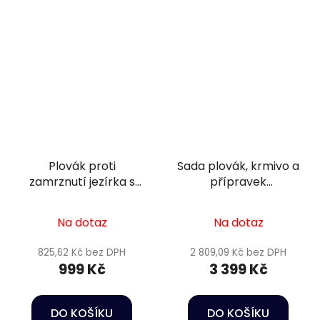
Plovák proti
Sada plovák, krmivo a
zamrznutí jezírka s
přípravek
topítkem - Superfish
podzim/zima 8 -
heater 150W
50m3
Na dotaz
Na dotaz
825,62 Kč bez DPH
2 809,09 Kč bez DPH
999 Kč
3 399 Kč
DO KOŠÍKU
DO KOŠÍKU