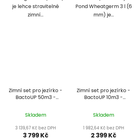
je lehce stravitelné
Pond Wheatgerm 3 l (6
zimní...
mm) je...
Zimní set pro jezírko -
Zimní set pro jezírko -
BactoUP 50m3 -
BactoUP 10m3 -
IceFree 4 Seasons
IceFree 4 Seasons -
Wheatgerm 3mm / 3l
Skladem
Skladem
3 139,67 Kč bez DPH
1 982,64 Kč bez DPH
3 799 Kč
2 399 Kč