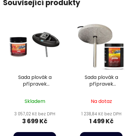
Související produkty
Sada plovák a
Sada plovák a
přípravek
přípravek
podzim/zima 3 - 10m3
podzim/zima 4 - 10m3
Skladem
Na dotaz
3 057,02 Kč bez DPH
1 238,84 Kč bez DPH
3 699 Kč
1 499 Kč