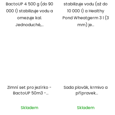
BactoUP 4 500 g (do 90
stabilizuje vodu (až do
000 l) stabilizuje vodu a
10 000 l) a Healthy
omezuje kal.
Pond Wheatgerm 3 l (3
Jednoduché,...
mm) je...
Zimní set pro jezírko -
Sada plovák, krmivo a
BactoUP 50m3 -
přípravek
IceFree Thermo
podzim/zima 9 - 10m3
Skladem
Skladem