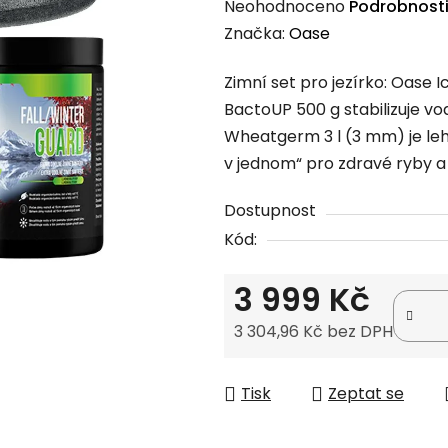
Průměrné
Neohodnoceno
Podrobnost
hodnocení
Značka:
Oase
produktu
Zimní set pro jezírko: Oase 
je
BactoUP 500 g stabilizuje vo
0,0
Wheatgerm 3 l (3 mm) je lehc
z
v jednom“ pro zdravé ryby a 
5
hvězdiček.
Dostupnost
Kód:
3 999 Kč
3 304,96 Kč bez DPH
Měrná cena:
Tisk
Zeptat se