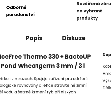
Rozšířená zár
Odborné
na vybrané
poradenství
produkty
Popis
Diskuze
Dop
e IceFree Thermo 330 + BactoUP
y Pond Wheatgerm 3 mm / 3 l
Kate
Hmo
zírko i v mrazech. Spojuje zařízení pro udržení
Výk
iologické rovnováhy a lehce stravitelné zimní
Délk
tší vodu a šetrné krmení ryb při nízkých