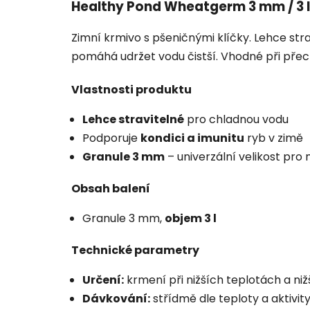
Healthy Pond Wheatgerm 3 mm / 3 l
Zimní krmivo s pšeničnými klíčky. Lehce strav
pomáhá udržet vodu čistší. Vhodné při přec
Vlastnosti produktu
Lehce stravitelné
pro chladnou vodu
Podporuje
kondici a imunitu
ryb v zimě
Granule 3 mm
– univerzální velikost pro
Obsah balení
Granule 3 mm,
objem 3 l
Technické parametry
Určení:
krmení při nižších teplotách a nižš
Dávkování:
střídmě dle teploty a aktivit