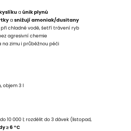
kyslíku
a
únik plynů
ytky
a
snižují amoniak/dusitany
 při chladné vodě, šetří trávení ryb
 bez agresivní chemie
ka na zimu i průběžnou péči
 objem 3 l
do 10 000 l; rozdělit do 3 dávek (listopad,
dy ≥ 6 °C