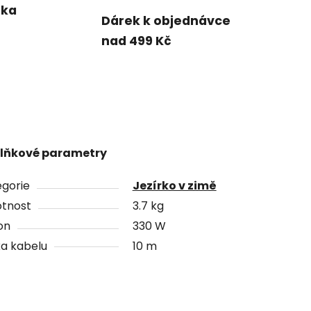
uka
Dárek k objednávce
nad 499 Kč
lňkové parametry
gorie
Jezírko v zimě
tnost
3.7 kg
on
330 W
a kabelu
10 m