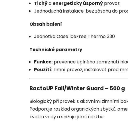
Tichý
a
energeticky úsporný
provoz
Jednoduchá instalace, bez zásahu do pros
Obsah balení
Jednotka Oase IceFree Thermo 330
Technické parametry
Funkce:
prevence úplného zamrznutí hla
Použití:
zimní provoz, instalovat před mr
BactoUP Fall/Winter Guard – 500 g
Biologický přípravek s aktivními zimními bak
Podporuje rozklad organických zbytků, omezu
kvalitu vody a snižuje jarní údržbu.