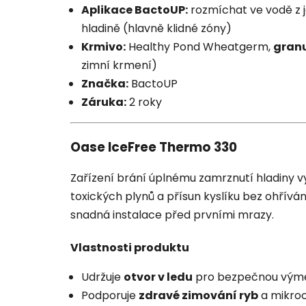
Aplikace BactoUP:
rozmíchat ve vodě z je
hladině (hlavně klidné zóny)
Krmivo:
Healthy Pond Wheatgerm,
gran
zimní krmení)
Značka:
BactoUP
Záruka:
2 roky
Oase IceFree Thermo 330
Zařízení brání úplnému zamrznutí hladiny 
toxických plynů a přísun kyslíku bez ohříván
snadná instalace před prvními mrazy.
Vlastnosti produktu
Udržuje
otvor v ledu
pro bezpečnou výmě
Podporuje
zdravé zimování ryb
a mikro