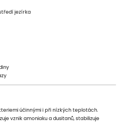
tředí jezírka
diny
azy
teriemi účinnými i při nízkých teplotách.
je vznik amoniaku a dusitanů, stabilizuje