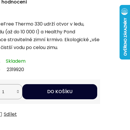
i hodnocení
IceFree Thermo 330 udrží otvor v ledu,
du (až do 10 000 l) a Healthy Pond
e stravitelné zimní krmivo. Ekologické „vše
čistší vodu po celou zimu.
Skladem
2319920
DO KOŠÍKU
Sdílet