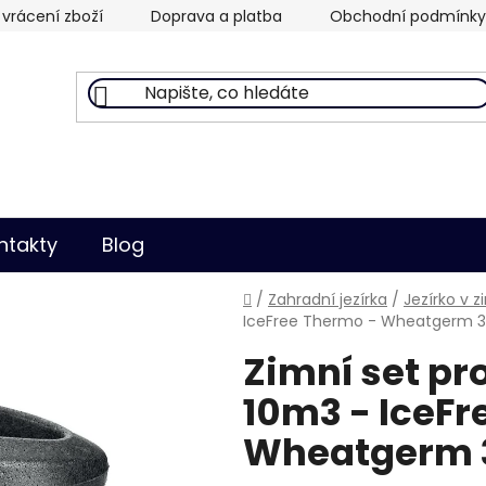
vrácení zboží
Doprava a platba
Obchodní podmínky
ntakty
Blog
Domů
/
Zahradní jezírka
/
Jezírko v 
IceFree Thermo - Wheatgerm 3
Zimní set pr
10m3 - IceFr
Wheatgerm 