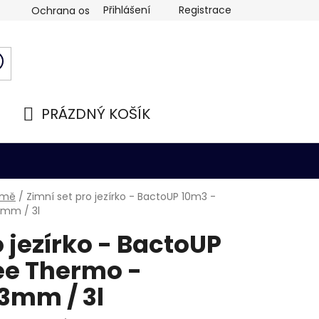
Přihlášení
Registrace
Ochrana osobních údajů
PRÁZDNÝ KOŠÍK
NÁKUPNÍ
KOŠÍK
zimě
/
Zimní set pro jezírko - BactoUP 10m3 -
mm / 3l
o jezírko - BactoUP
ee Thermo -
3mm / 3l