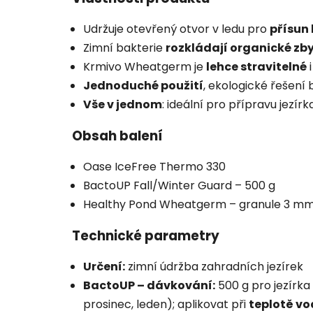
Udržuje otevřený otvor v ledu pro
přísun 
Zimní bakterie
rozkládají organické zb
Krmivo Wheatgerm je
lehce stravitelné
i
Jednoduché použití
, ekologické řešení
Vše v jednom
: ideální pro přípravu jezír
Obsah balení
Oase IceFree Thermo 330
BactoUP Fall/Winter Guard – 500 g
Healthy Pond Wheatgerm – granule 3 mm,
Technické parametry
Určení:
zimní údržba zahradních jezírek
BactoUP – dávkování:
500 g pro jezírka 
prosinec, leden); aplikovat při
teplotě vo