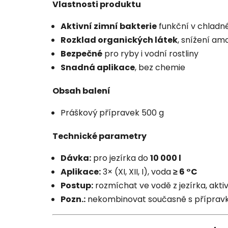
Vlastnosti produktu
Aktivní zimní bakterie
funkční v chladn
Rozklad organických látek
, snížení am
Bezpečné
pro ryby i vodní rostliny
Snadná aplikace
, bez chemie
Obsah balení
Práškový přípravek 500 g
Technické parametry
Dávka:
pro jezírka do
10 000 l
Aplikace:
3× (XI, XII, I), voda
≥ 6 °C
Postup:
rozmíchat ve vodě z jezírka, aktiv
Pozn.:
nekombinovat současně s přípravky 