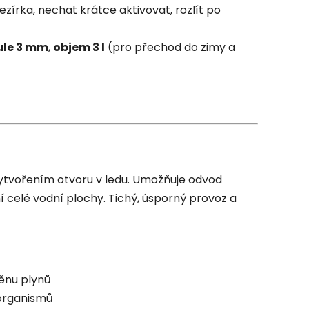
zírka, nechat krátce aktivovat, rozlít po
ule 3 mm
,
objem 3 l
(pro přechod do zimy a
vytvořením otvoru v ledu. Umožňuje odvod
í celé vodní plochy. Tichý, úsporný provoz a
nu plynů
organismů