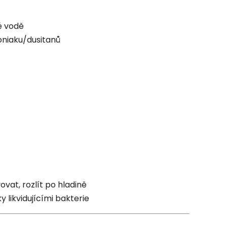
é vodě
oniaku/dusitanů
ovat, rozlít po hladině
likvidujícími bakterie