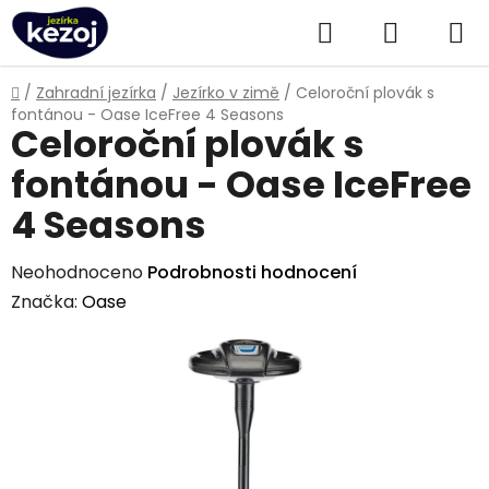
Přejít
Hledat
NÁKUPN
na
obsah
KOŠÍK
Domů
/
Zahradní jezírka
/
Jezírko v zimě
/
Celoroční plovák s
fontánou - Oase IceFree 4 Seasons
Celoroční plovák s
fontánou - Oase IceFree
4 Seasons
Průměrné
Neohodnoceno
Podrobnosti hodnocení
hodnocení
Značka:
Oase
produktu
je
0,0
z
5
hvězdiček.