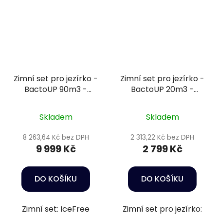
Zimní set pro jezírko -
Zimní set pro jezírko -
BactoUP 90m3 -
BactoUP 20m3 -
IceFree Thermo -
IceFree 4 Seasons -
Wheatgerm 3mm /
Wheatgerm 3mm / 5l
Skladem
Skladem
15kg
8 263,64 Kč bez DPH
2 313,22 Kč bez DPH
9 999 Kč
2 799 Kč
DO KOŠÍKU
DO KOŠÍKU
Zimní set: IceFree
Zimní set pro jezírko: