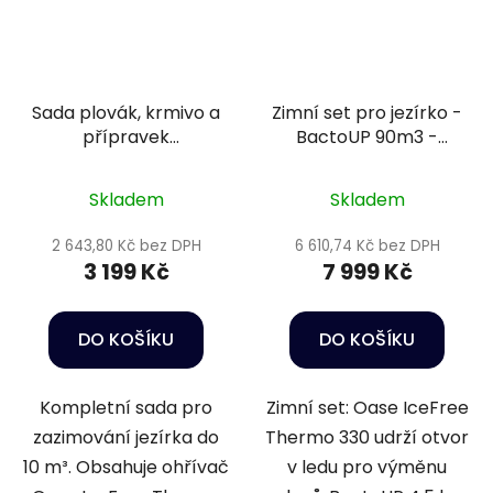
Sada plovák, krmivo a
Zimní set pro jezírko -
přípravek
BactoUP 90m3 -
podzim/zima 9 -
IceFree Thermo
20m3
Skladem
Skladem
2 643,80 Kč bez DPH
6 610,74 Kč bez DPH
3 199 Kč
7 999 Kč
DO KOŠÍKU
DO KOŠÍKU
Kompletní sada pro
Zimní set: Oase IceFree
zazimování jezírka do
Thermo 330 udrží otvor
10 m³. Obsahuje ohřívač
v ledu pro výměnu