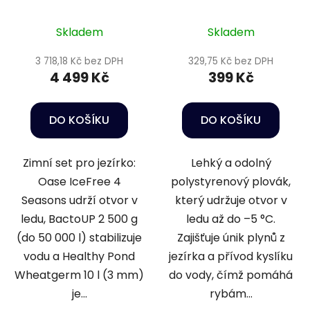
IceFree 4 Seasons -
Ubbink 25cm
Wheatgerm 3mm /
Skladem
Skladem
10l
3 718,18 Kč bez DPH
329,75 Kč bez DPH
4 499 Kč
399 Kč
DO KOŠÍKU
DO KOŠÍKU
Zimní set pro jezírko:
Lehký a odolný
Oase IceFree 4
polystyrenový plovák,
Seasons udrží otvor v
který udržuje otvor v
ledu, BactoUP 2 500 g
ledu až do –5 °C.
(do 50 000 l) stabilizuje
Zajišťuje únik plynů z
vodu a Healthy Pond
jezírka a přívod kyslíku
Wheatgerm 10 l (3 mm)
do vody, čímž pomáhá
je...
rybám...