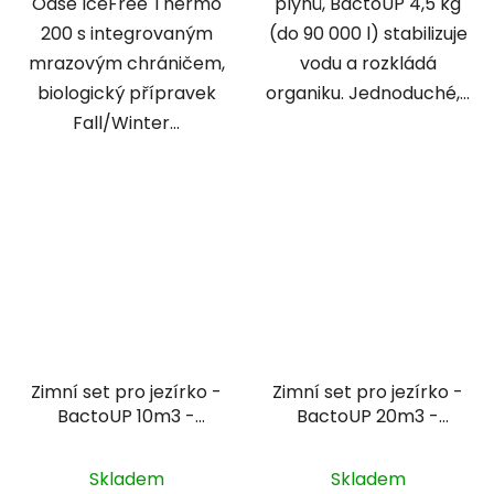
Oase IceFree Thermo
plynů, BactoUP 4,5 kg
200 s integrovaným
(do 90 000 l) stabilizuje
mrazovým chráničem,
vodu a rozkládá
biologický přípravek
organiku. Jednoduché,...
Fall/Winter...
Zimní set pro jezírko -
Zimní set pro jezírko -
BactoUP 10m3 -
BactoUP 20m3 -
IceFree Thermo -
IceFree Thermo -
Wheatgerm 3mm / 3l
Wheatgerm 3mm / 5l
Skladem
Skladem