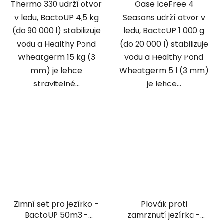
Thermo 330 udrží otvor
Oase IceFree 4
v ledu, BactoUP 4,5 kg
Seasons udrží otvor v
(do 90 000 l) stabilizuje
ledu, BactoUP 1 000 g
vodu a Healthy Pond
(do 20 000 l) stabilizuje
Wheatgerm 15 kg (3
vodu a Healthy Pond
mm) je lehce
Wheatgerm 5 l (3 mm)
stravitelné...
je lehce...
Zimní set pro jezírko -
Plovák proti
BactoUP 50m3 -
zamrznutí jezírka -