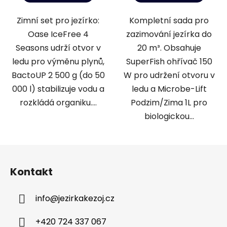
Zimní set pro jezírko:
Kompletní sada pro
Oase IceFree 4
zazimování jezírka do
Seasons udrží otvor v
20 m³. Obsahuje
ledu pro výměnu plynů,
SuperFish ohřívač 150
BactoUP 2 500 g (do 50
W pro udržení otvoru v
000 l) stabilizuje vodu a
ledu a Microbe-Lift
rozkládá organiku....
Podzim/Zima 1L pro
biologickou...
Z
á
Kontakt
p
a
info
@
jezirkakezoj.cz
t
í
+420 724 337 067