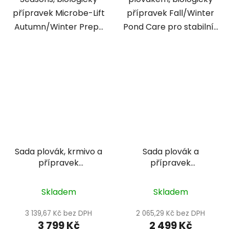
přípravek Microbe-Lift
přípravek Fall/Winter
Autumn/Winter Prep...
Pond Care pro stabilní...
Sada plovák, krmivo a
Sada plovák a
přípravek
přípravek
podzim/zima - 50m3
podzim/zima 2 -
20m3
Skladem
Skladem
3 139,67 Kč bez DPH
2 065,29 Kč bez DPH
3 799 Kč
2 499 Kč