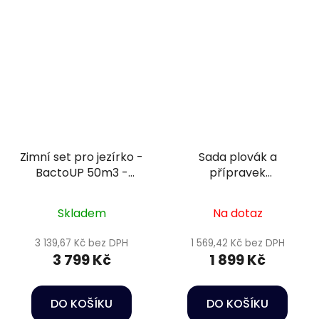
Zimní set pro jezírko -
Sada plovák a
BactoUP 50m3 -
přípravek
IceFree 4 Seasons
podzim/zima 4
Skladem
Na dotaz
3 139,67 Kč bez DPH
1 569,42 Kč bez DPH
3 799 Kč
1 899 Kč
DO KOŠÍKU
DO KOŠÍKU