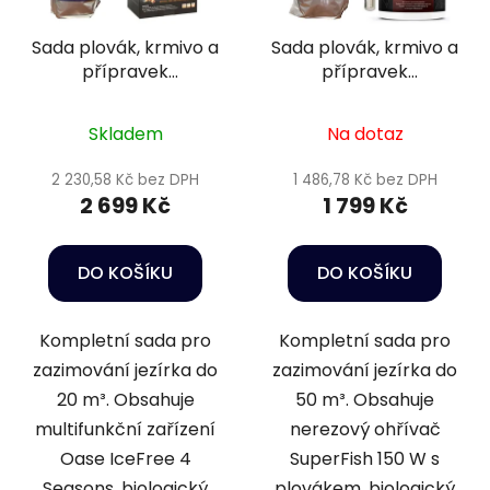
Sada plovák, krmivo a
Sada plovák, krmivo a
přípravek
přípravek
podzim/zima
podzim/zima 8 - 10m3
Skladem
Na dotaz
2 230,58 Kč bez DPH
1 486,78 Kč bez DPH
2 699 Kč
1 799 Kč
DO KOŠÍKU
DO KOŠÍKU
Kompletní sada pro
Kompletní sada pro
zazimování jezírka do
zazimování jezírka do
20 m³. Obsahuje
50 m³. Obsahuje
multifunkční zařízení
nerezový ohřívač
Oase IceFree 4
SuperFish 150 W s
Seasons, biologický
plovákem, biologický