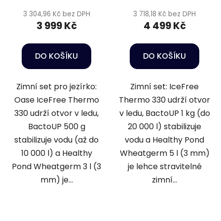
3 304,96 Kč bez DPH
3 718,18 Kč bez DPH
3 999 Kč
4 499 Kč
DO KOŠÍKU
DO KOŠÍKU
Zimní set pro jezírko:
Zimní set: IceFree
Oase IceFree Thermo
Thermo 330 udrží otvor
330 udrží otvor v ledu,
v ledu, BactoUP 1 kg (do
BactoUP 500 g
20 000 l) stabilizuje
stabilizuje vodu (až do
vodu a Healthy Pond
10 000 l) a Healthy
Wheatgerm 5 l (3 mm)
Pond Wheatgerm 3 l (3
je lehce stravitelné
mm) je...
zimní...