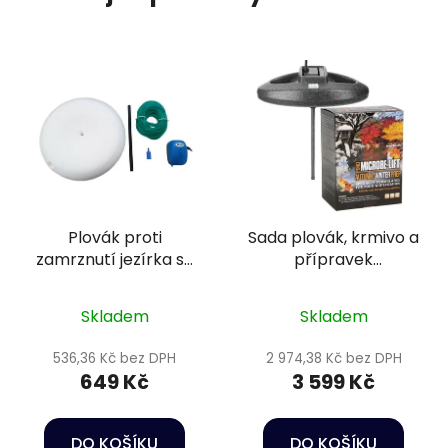
Plovák proti
Sada plovák, krmivo a
zamrznutí jezírka se
přípravek
vzduchováním -
podzim/zima 3
SuperFish Anti Ice
Skladem
Skladem
536,36 Kč bez DPH
2 974,38 Kč bez DPH
649 Kč
3 599 Kč
DO KOŠÍKU
DO KOŠÍKU