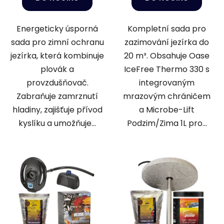
Energeticky úsporná
Kompletní sada pro
sada pro zimní ochranu
zazimování jezírka do
jezírka, která kombinuje
20 m³. Obsahuje Oase
plovák a
IceFree Thermo 330 s
provzdušňovač.
integrovaným
Zabraňuje zamrznutí
mrazovým chráničem
hladiny, zajišťuje přívod
a Microbe-Lift
kyslíku a umožňuje...
Podzim/Zima 1L pro...