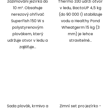
zazimování jezírka do
Thermo 330 udrží otvor
10 m³. Obsahuje
v ledu, BactoUP 4,5 kg
nerezový ohřívač
(do 90 000 l) stabilizuje
SuperFish 150 W s
vodu a Healthy Pond
polystyrenovým
Wheatgerm 15 kg (3
plovákem, který
mm) je lehce
udržuje otvor v ledu a
stravitelné...
zajišťuje...
Sada plovák, krmivo a
Zimní set pro jezírko -