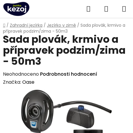
Přejít
Hledat
NÁKUPN
na
obsah
KOŠÍK
Domů
/
Zahradní jezírka
/
Jezírko v zimě
/
Sada plovák, krmivo a
přípravek podzim/zima - 50m3
Sada plovák, krmivo a
přípravek podzim/zima
- 50m3
Průměrné
Neohodnoceno
Podrobnosti hodnocení
hodnocení
Značka:
Oase
produktu
je
0,0
z
5
hvězdiček.