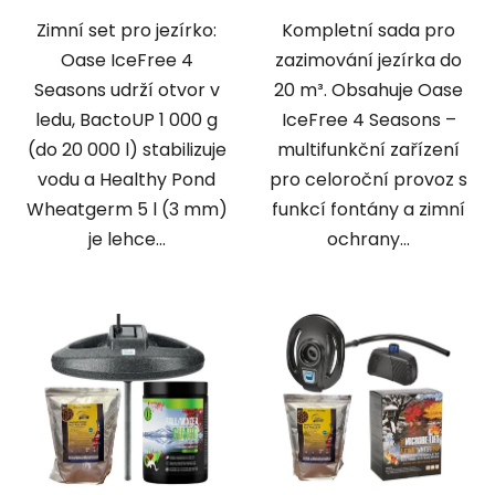
Zimní set pro jezírko:
Kompletní sada pro
Oase IceFree 4
zazimování jezírka do
Seasons udrží otvor v
20 m³. Obsahuje Oase
ledu, BactoUP 1 000 g
IceFree 4 Seasons –
(do 20 000 l) stabilizuje
multifunkční zařízení
vodu a Healthy Pond
pro celoroční provoz s
Wheatgerm 5 l (3 mm)
funkcí fontány a zimní
je lehce...
ochrany...