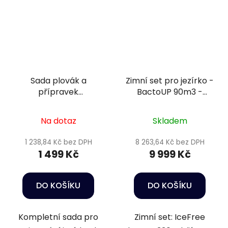
Sada plovák a
Zimní set pro jezírko -
přípravek
BactoUP 90m3 -
podzim/zima 4 - 10m3
IceFree Thermo -
Wheatgerm 3mm /
Na dotaz
Skladem
15kg
1 238,84 Kč bez DPH
8 263,64 Kč bez DPH
1 499 Kč
9 999 Kč
DO KOŠÍKU
DO KOŠÍKU
Kompletní sada pro
Zimní set: IceFree