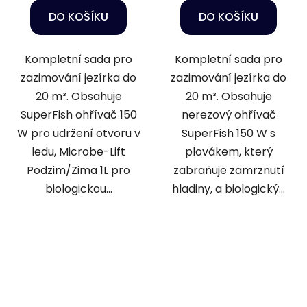
DO KOŠÍKU
DO KOŠÍKU
Kompletní sada pro
Kompletní sada pro
zazimování jezírka do
zazimování jezírka do
20 m³. Obsahuje
20 m³. Obsahuje
SuperFish ohřívač 150
nerezový ohřívač
W pro udržení otvoru v
SuperFish 150 W s
ledu, Microbe-Lift
plovákem, který
Podzim/Zima 1L pro
zabraňuje zamrznutí
biologickou...
hladiny, a biologický...