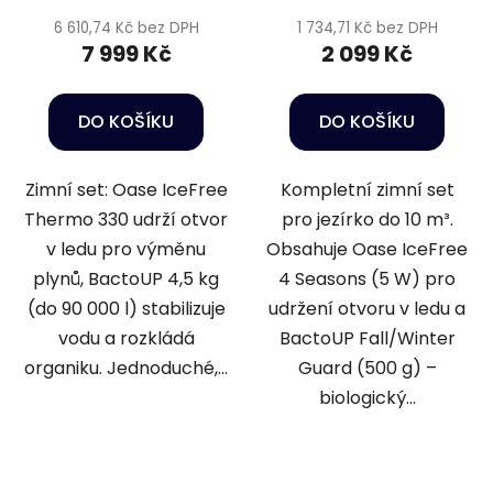
6 610,74 Kč bez DPH
1 734,71 Kč bez DPH
7 999 Kč
2 099 Kč
DO KOŠÍKU
DO KOŠÍKU
Zimní set: Oase IceFree
Kompletní zimní set
Thermo 330 udrží otvor
pro jezírko do 10 m³.
v ledu pro výměnu
Obsahuje Oase IceFree
plynů, BactoUP 4,5 kg
4 Seasons (5 W) pro
(do 90 000 l) stabilizuje
udržení otvoru v ledu a
vodu a rozkládá
BactoUP Fall/Winter
organiku. Jednoduché,...
Guard (500 g) –
biologický...