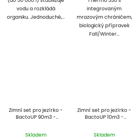
(do 50 000 l) stabilizuje
Thermo 330 s
vodu a rozkládá
integrovaným
organiku. Jednoduché,...
mrazovým chráničem,
biologický přípravek
Fall/Winter...
Zimní set pro jezírko -
Zimní set pro jezírko -
BactoUP 90m3 -
BactoUP 10m3 -
IceFree Thermo
IceFree 4 Seasons
Skladem
Skladem