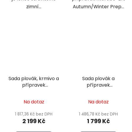
zimní...
Autumn/Winter Prep...
Sada plovák, krmivo a
Sada plovák a
přípravek
přípravek
podzim/zima 8
podzim/zima 4 -
20m3
Na dotaz
Na dotaz
1 817,36 Kč bez DPH
1 486,78 Kč bez DPH
2 199 Kč
1 799 Kč