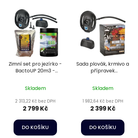
Zimní set pro jezírko -
Sada plovák, krmivo a
BactoUP 20m3 -
přípravek
IceFree 4 Seasons -
podzim/zima 2
Wheatgerm 3mm / 5l
Skladem
Skladem
2 313,22 Kč bez DPH
1 982,64 Kč bez DPH
2 799 Kč
2 399 Kč
DO KOŠÍKU
DO KOŠÍKU