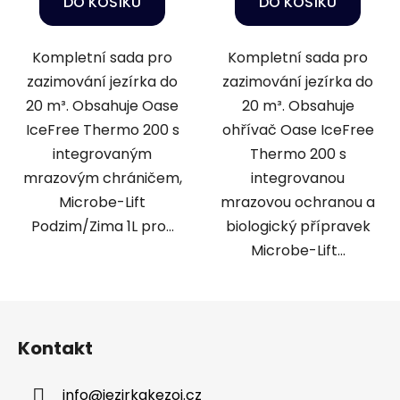
DO KOŠÍKU
DO KOŠÍKU
Kompletní sada pro
Kompletní sada pro
zazimování jezírka do
zazimování jezírka do
20 m³. Obsahuje Oase
20 m³. Obsahuje
IceFree Thermo 200 s
ohřívač Oase IceFree
integrovaným
Thermo 200 s
mrazovým chráničem,
integrovanou
Microbe-Lift
mrazovou ochranou a
Podzim/Zima 1L pro...
biologický přípravek
Microbe-Lift...
Z
á
Kontakt
p
a
info
@
jezirkakezoj.cz