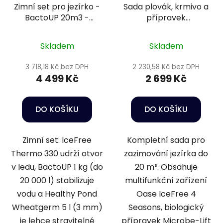
Zimní set pro jezírko -
Sada plovák, krmivo a
BactoUP 20m3 -
přípravek
IceFree Thermo -
podzim/zima
Wheatgerm 3mm / 5l
Skladem
Skladem
3 718,18 Kč bez DPH
2 230,58 Kč bez DPH
4 499 Kč
2 699 Kč
DO KOŠÍKU
DO KOŠÍKU
Zimní set: IceFree
Kompletní sada pro
Thermo 330 udrží otvor
zazimování jezírka do
v ledu, BactoUP 1 kg (do
20 m³. Obsahuje
20 000 l) stabilizuje
multifunkční zařízení
vodu a Healthy Pond
Oase IceFree 4
Wheatgerm 5 l (3 mm)
Seasons, biologický
je lehce stravitelné
přípravek Microbe-Lift