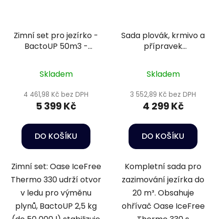
Zimní set pro jezírko -
Sada plovák, krmivo a
BactoUP 50m3 -
přípravek
IceFree Thermo
podzim/zima 7 -
20m3
Skladem
Skladem
4 461,98 Kč bez DPH
3 552,89 Kč bez DPH
5 399 Kč
4 299 Kč
DO KOŠÍKU
DO KOŠÍKU
Zimní set: Oase IceFree
Kompletní sada pro
Thermo 330 udrží otvor
zazimování jezírka do
v ledu pro výměnu
20 m³. Obsahuje
plynů, BactoUP 2,5 kg
ohřívač Oase IceFree