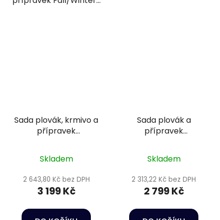
přípravek Fall/Winter...
Sada plovák, krmivo a
Sada plovák a
přípravek
přípravek
podzim/zima 9
podzim/zima 1
Skladem
Skladem
2 643,80 Kč bez DPH
2 313,22 Kč bez DPH
3 199 Kč
2 799 Kč