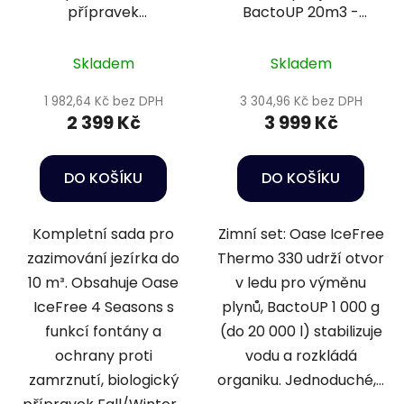
přípravek
BactoUP 20m3 -
podzim/zima - 10m3
IceFree Thermo
Skladem
Skladem
1 982,64 Kč bez DPH
3 304,96 Kč bez DPH
2 399 Kč
3 999 Kč
DO KOŠÍKU
DO KOŠÍKU
Kompletní sada pro
Zimní set: Oase IceFree
zazimování jezírka do
Thermo 330 udrží otvor
10 m³. Obsahuje Oase
v ledu pro výměnu
IceFree 4 Seasons s
plynů, BactoUP 1 000 g
funkcí fontány a
(do 20 000 l) stabilizuje
ochrany proti
vodu a rozkládá
zamrznutí, biologický
organiku. Jednoduché,...