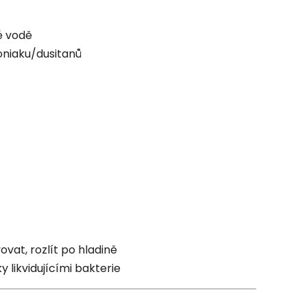
é vodě
oniaku/dusitanů
ovat, rozlít po hladině
likvidujícími bakterie