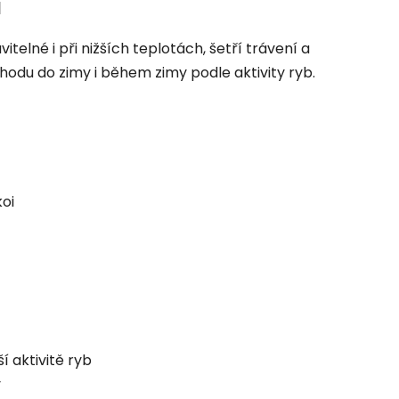
l
itelné i při nižších teplotách, šetří trávení a
hodu do zimy i během zimy podle aktivity ryb.
koi
í aktivitě ryb
y