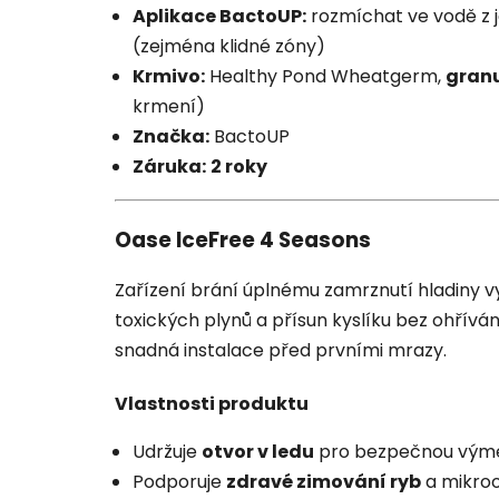
Aplikace BactoUP:
rozmíchat ve vodě z je
(zejména klidné zóny)
Krmivo:
Healthy Pond Wheatgerm,
gran
krmení)
Značka:
BactoUP
Záruka:
2 roky
Oase IceFree 4 Seasons
Zařízení brání úplnému zamrznutí hladiny vy
toxických plynů a přísun kyslíku bez ohříván
snadná instalace před prvními mrazy.
Vlastnosti produktu
Udržuje
otvor v ledu
pro bezpečnou výmě
Podporuje
zdravé zimování ryb
a mikro