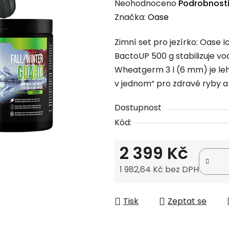
Průměrné
Neohodnoceno
Podrobnost
hodnocení
Značka:
Oase
produktu
Zimní set pro jezírko: Oase I
je
BactoUP 500 g stabilizuje vo
0,0
Wheatgerm 3 l (6 mm) je leh
z
v jednom“ pro zdravé ryby a 
5
hvězdiček.
Dostupnost
Kód:
2 399 Kč
1 982,64 Kč bez DPH
Měrná cena:
Tisk
Zeptat se