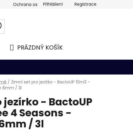
Přihlášení
Registrace
Ochrana osobních údajů
PRÁZDNÝ KOŠÍK
NÁKUPNÍ
KOŠÍK
zimě
/
Zimní set pro jezírko - BactoUP 10m3 -
m 6mm / 3l
o jezírko - BactoUP
ee 4 Seasons -
6mm / 3l