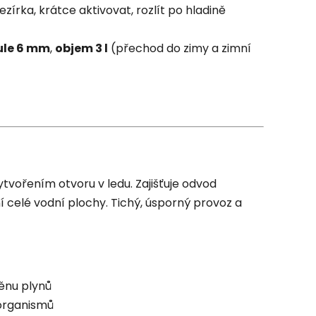
zírka, krátce aktivovat, rozlít po hladině
ule 6 mm
,
objem 3 l
(přechod do zimy a zimní
tvořením otvoru v ledu. Zajišťuje odvod
í celé vodní plochy. Tichý, úsporný provoz a
nu plynů
organismů