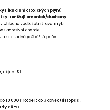
kyslíku
a
únik toxických plynů
ytky
a
snižují amoniak/dusitany
 v chladné vodě, šetří trávení ryb
 bez agresivní chemie
a zimu i snadná průběžná péče
m
, objem
3 l
 do
10 000 l
; rozdělit do 3 dávek (
listopad,
ody ≥ 6 °C