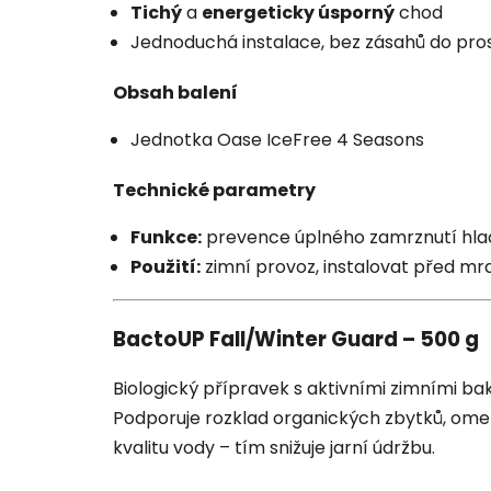
Tichý
a
energeticky úsporný
chod
Jednoduchá instalace, bez zásahů do pros
Obsah balení
Jednotka Oase IceFree 4 Seasons
Technické parametry
Funkce:
prevence úplného zamrznutí hla
Použití:
zimní provoz, instalovat před mr
BactoUP Fall/Winter Guard – 500 g
Biologický přípravek s aktivními zimními bak
Podporuje rozklad organických zbytků, omezu
kvalitu vody – tím snižuje jarní údržbu.