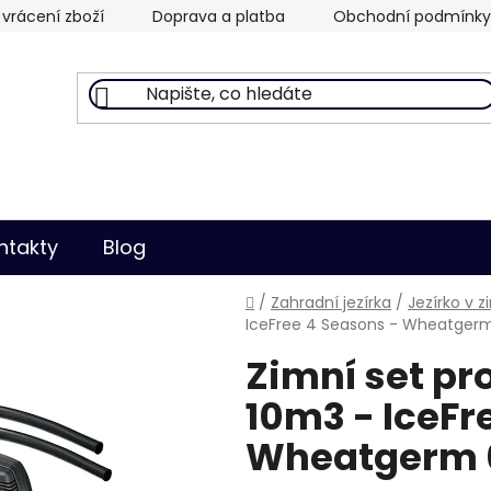
vrácení zboží
Doprava a platba
Obchodní podmínky
ntakty
Blog
Domů
/
Zahradní jezírka
/
Jezírko v 
IceFree 4 Seasons - Wheatger
Zimní set pr
10m3 - IceFr
Wheatgerm 