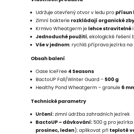
Udržuje otevřený otvor v ledu pro
přísun 
Zimní bakterie
rozkládají organické zb
Krmivo Wheatgerm je
lehce stravitelné
i
Jednoduché použití
, ekologické řešení
Vše v jednom
: rychlá příprava jezírka n
Obsah balení
Oase IceFree
4 Seasons
BactoUP Fall/Winter Guard –
500 g
Healthy Pond Wheatgerm – granule
6 m
Technické parametry
Určení:
zimní údržba zahradních jezírek
BactoUP – dávkování:
500 g pro jezírka
prosinec, leden
); aplikovat při
teplotě v