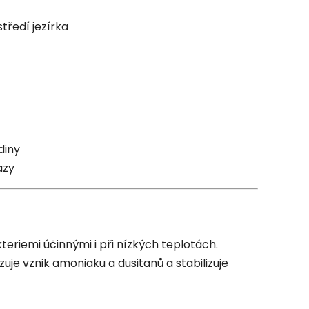
tředí jezírka
diny
azy
teriemi účinnými i při nízkých teplotách.
je vznik amoniaku a dusitanů a stabilizuje