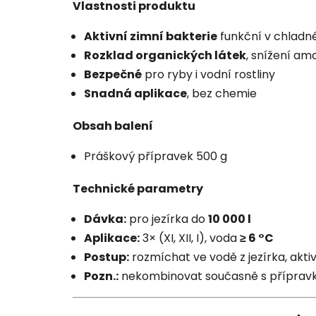
Vlastnosti produktu
Aktivní zimní bakterie
funkční v chladn
Rozklad organických látek
, snížení am
Bezpečné
pro ryby i vodní rostliny
Snadná aplikace
, bez chemie
Obsah balení
Práškový přípravek 500 g
Technické parametry
Dávka:
pro jezírka do
10 000 l
Aplikace:
3× (XI, XII, I), voda
≥ 6 °C
Postup:
rozmíchat ve vodě z jezírka, aktiv
Pozn.:
nekombinovat současně s přípravky 