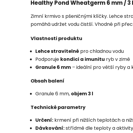
Healthy Pond Wheatgerm 6 mm / 3 
Zimní krmivo s pšeničnými klíčky. Lehce strav
pomáhá udržet vodu čistší. Vhodné při přec
Vlastnosti produktu
Lehce stravitelné
pro chladnou vodu
Podporuje
kondici a imunitu
ryb v zimě
Granule 6 mm
– ideální pro větší ryby a 
Obsah balení
Granule 6 mm,
objem 3 l
Technické parametry
Určení:
krmení při nižších teplotách a nižš
Dávkování:
střídmě dle teploty a aktivit