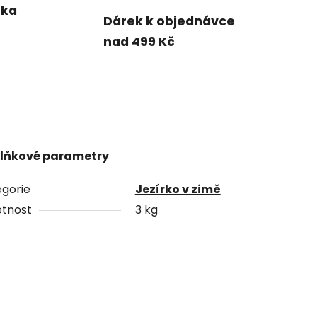
uka
Dárek k objednávce
nad 499 Kč
lňkové parametry
gorie
Jezírko v zimě
tnost
3 kg