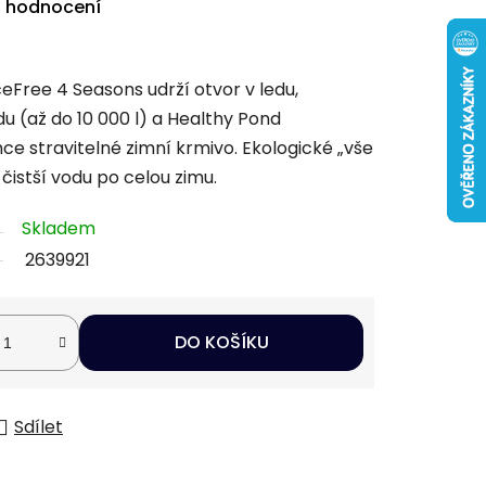
i hodnocení
ceFree 4 Seasons udrží otvor v ledu,
du (až do 10 000 l) a Healthy Pond
ce stravitelné zimní krmivo. Ekologické „vše
čistší vodu po celou zimu.
Skladem
2639921
DO KOŠÍKU
Sdílet