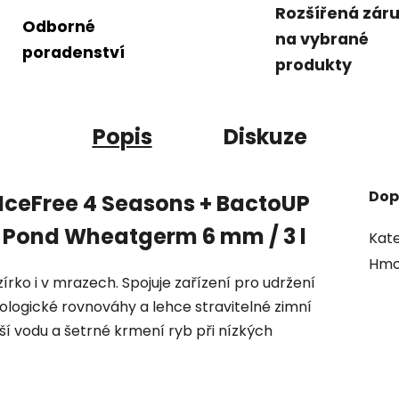
Rozšířená zár
Odborné
na vybrané
poradenství
produkty
Popis
Diskuze
Dop
e IceFree 4 Seasons + BactoUP
y Pond Wheatgerm 6 mm / 3 l
Kate
Hmo
zírko i v mrazech. Spojuje zařízení pro udržení
iologické rovnováhy a lehce stravitelné zimní
tší vodu a šetrné krmení ryb při nízkých