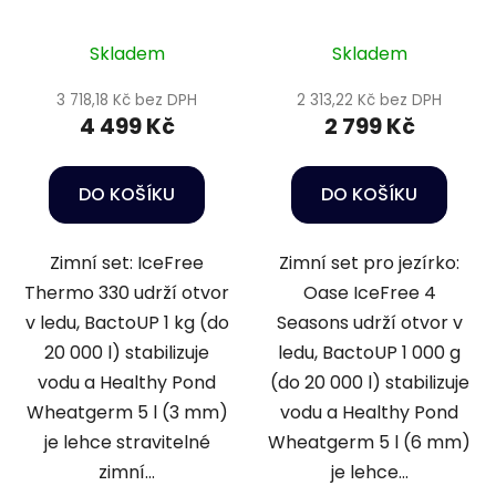
IceFree Thermo -
IceFree 4 Seasons -
Wheatgerm 3mm / 5l
Wheatgerm 6mm / 5l
Skladem
Skladem
3 718,18 Kč bez DPH
2 313,22 Kč bez DPH
4 499 Kč
2 799 Kč
DO KOŠÍKU
DO KOŠÍKU
Zimní set: IceFree
Zimní set pro jezírko:
Thermo 330 udrží otvor
Oase IceFree 4
v ledu, BactoUP 1 kg (do
Seasons udrží otvor v
20 000 l) stabilizuje
ledu, BactoUP 1 000 g
vodu a Healthy Pond
(do 20 000 l) stabilizuje
Wheatgerm 5 l (3 mm)
vodu a Healthy Pond
je lehce stravitelné
Wheatgerm 5 l (6 mm)
zimní...
je lehce...