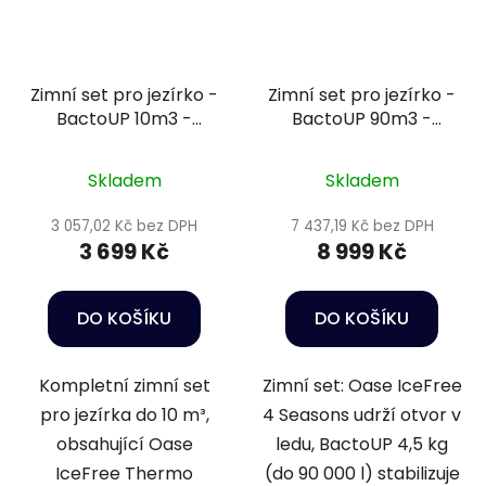
Zimní set pro jezírko -
Zimní set pro jezírko -
BactoUP 10m3 -
BactoUP 90m3 -
IceFree Thermo
IceFree 4 Seasons -
Wheatgerm 6mm /
Skladem
Skladem
15kg
3 057,02 Kč bez DPH
7 437,19 Kč bez DPH
3 699 Kč
8 999 Kč
DO KOŠÍKU
DO KOŠÍKU
Kompletní zimní set
Zimní set: Oase IceFree
pro jezírka do 10 m³,
4 Seasons udrží otvor v
obsahující Oase
ledu, BactoUP 4,5 kg
IceFree Thermo
(do 90 000 l) stabilizuje