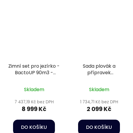
Zimní set pro jezírko -
Sada plovák a
BactoUP 90m3 -
přípravek
IceFree 4 Seasons -
podzim/zima 2 - 10m3
Wheatgerm 3mm /
Skladem
Skladem
15kg
7 437,19 Kč bez DPH
1 734,71 Kč bez DPH
8 999 Kč
2 099 Kč
DO KOŠÍKU
DO KOŠÍKU