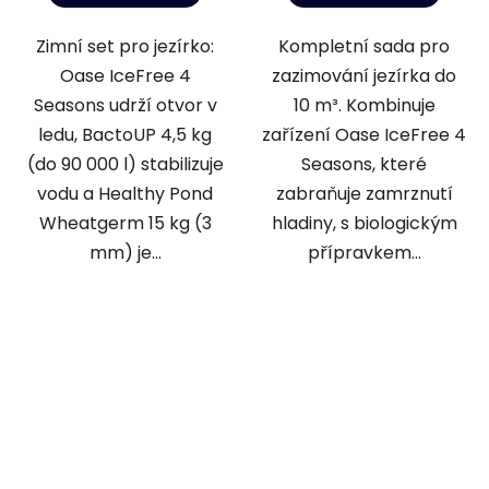
Zimní set pro jezírko:
Kompletní sada pro
Oase IceFree 4
zazimování jezírka do
Seasons udrží otvor v
10 m³. Kombinuje
ledu, BactoUP 4,5 kg
zařízení Oase IceFree 4
(do 90 000 l) stabilizuje
Seasons, které
vodu a Healthy Pond
zabraňuje zamrznutí
Wheatgerm 15 kg (3
hladiny, s biologickým
mm) je...
přípravkem...