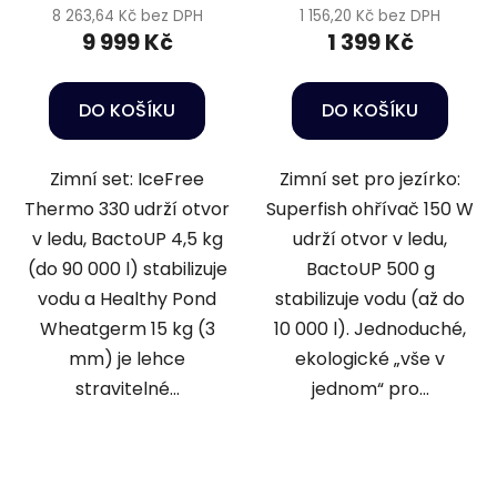
8 263,64 Kč bez DPH
1 156,20 Kč bez DPH
9 999 Kč
1 399 Kč
DO KOŠÍKU
DO KOŠÍKU
Zimní set: IceFree
Zimní set pro jezírko:
Thermo 330 udrží otvor
Superfish ohřívač 150 W
v ledu, BactoUP 4,5 kg
udrží otvor v ledu,
(do 90 000 l) stabilizuje
BactoUP 500 g
vodu a Healthy Pond
stabilizuje vodu (až do
Wheatgerm 15 kg (3
10 000 l). Jednoduché,
mm) je lehce
ekologické „vše v
stravitelné...
jednom“ pro...