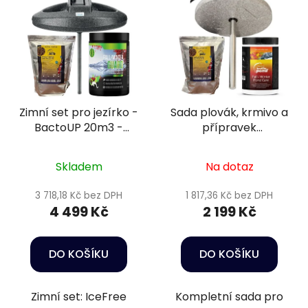
Zimní set pro jezírko -
Sada plovák, krmivo a
BactoUP 20m3 -
přípravek
IceFree Thermo -
podzim/zima 8 -
Wheatgerm 6mm / 5l
20m3
Skladem
Na dotaz
3 718,18 Kč bez DPH
1 817,36 Kč bez DPH
4 499 Kč
2 199 Kč
DO KOŠÍKU
DO KOŠÍKU
Zimní set: IceFree
Kompletní sada pro