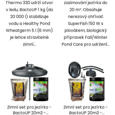
Thermo 330 udrží otvor
zazimování jezírka do
v ledu, BactoUP 1 kg (do
20 m³. Obsahuje
20 000 l) stabilizuje
nerezový ohřívač
vodu a Healthy Pond
SuperFish 150 W s
Wheatgerm 5 l (6 mm)
plovákem, biologický
je lehce stravitelné
přípravek Fall/Winter
zimní...
Pond Care pro udržení...
Zimní set pro jezírko -
Zimní set pro jezírko -
BactoUP 20m3 -
BactoUP 20m3 -