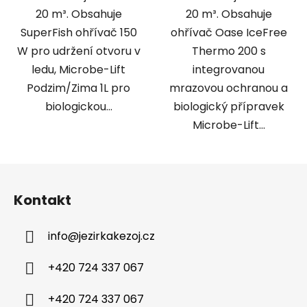
20 m³. Obsahuje
20 m³. Obsahuje
SuperFish ohřívač 150
ohřívač Oase IceFree
W pro udržení otvoru v
Thermo 200 s
ledu, Microbe-Lift
integrovanou
Podzim/Zima 1L pro
mrazovou ochranou a
biologickou...
biologický přípravek
Microbe-Lift...
Z
á
Kontakt
p
a
info
@
jezirkakezoj.cz
t
í
+420 724 337 067
+420 724 337 067