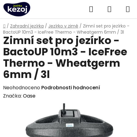
Přejít
Hledat
NÁKUPN
na
obsah
KOŠÍK
Domů
/
Zahradní jezírka
/
Jezírko v zimě
/
Zimní set pro jezírko -
BactoUP 10m3 - IceFree Thermo - Wheatgerm 6mm / 3l
Zimní set pro jezírko -
BactoUP 10m3 - IceFree
Thermo - Wheatgerm
6mm / 3l
Průměrné
Neohodnoceno
Podrobnosti hodnocení
hodnocení
Značka:
Oase
produktu
je
0,0
z
5