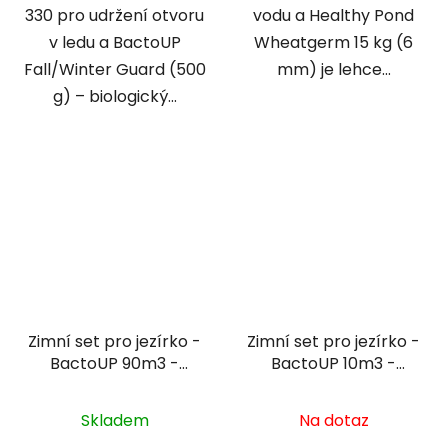
330 pro udržení otvoru
vodu a Healthy Pond
v ledu a BactoUP
Wheatgerm 15 kg (6
Fall/Winter Guard (500
mm) je lehce...
g) – biologický...
Zimní set pro jezírko -
Zimní set pro jezírko -
BactoUP 90m3 -
BactoUP 10m3 -
IceFree Thermo -
Heater 150 W
Wheatgerm 3mm /
Skladem
Na dotaz
15kg