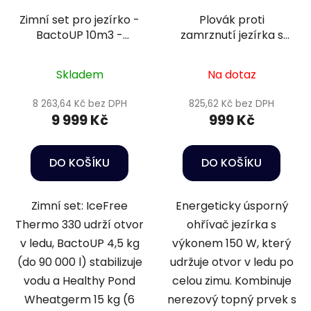
Zimní set pro jezírko -
Plovák proti
BactoUP 10m3 -
zamrznutí jezírka s
IceFree Thermo -
topítkem - Superfish
Wheatgerm 6mm /
heater 150W
Skladem
Na dotaz
15kg
8 263,64 Kč bez DPH
825,62 Kč bez DPH
9 999 Kč
999 Kč
DO KOŠÍKU
DO KOŠÍKU
Zimní set: IceFree
Energeticky úsporný
Thermo 330 udrží otvor
ohřívač jezírka s
v ledu, BactoUP 4,5 kg
výkonem 150 W, který
(do 90 000 l) stabilizuje
udržuje otvor v ledu po
vodu a Healthy Pond
celou zimu. Kombinuje
Wheatgerm 15 kg (6
nerezový topný prvek s