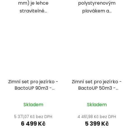
mm) je lehce
polystyrenovým
stravitelné...
plovákem a...
Zimní set pro jezírko -
Zimní set pro jezírko -
BactoUP 90m3 -
BactoUP 50m3 -
IceFree 4 Seasons
IceFree Thermo
Skladem
Skladem
5 371,07 Kč bez DPH
4 461,98 Kč bez DPH
6 499 Kč
5 399 Kč