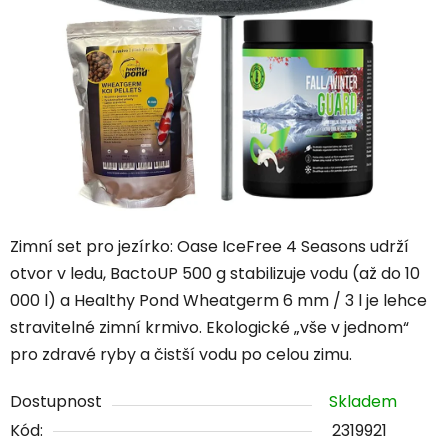
hvězdiček.
Zimní set pro jezírko: Oase IceFree 4 Seasons udrží
otvor v ledu, BactoUP 500 g stabilizuje vodu (až do 10
000 l) a Healthy Pond Wheatgerm 6 mm / 3 l je lehce
stravitelné zimní krmivo. Ekologické „vše v jednom“
pro zdravé ryby a čistší vodu po celou zimu.
Dostupnost
Skladem
Kód:
2319921