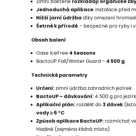
Zimní bakterie
rozkládají organické zb
Jednoduchá aplikace
: instalace před m
Nižší jarní údržba
díky omezení hromadě
Šetrné k přírodě
– bezpečné pro ryby i v
Obsah balení
Oase IceFree
4 Seasons
BactoUP Fall/Winter Guard –
4 500 g
Technické parametry
Určení:
zimní údržba zahradních jezírek
BactoUP – dávkování:
4 500 g pro jezír
Aplikační plán:
rozdělit do
3 dávek
(list
vody ≥ 6 °C
Způsob aplikace BactoUP:
rozmíchat ve 
hladině (zejména klidná místa)