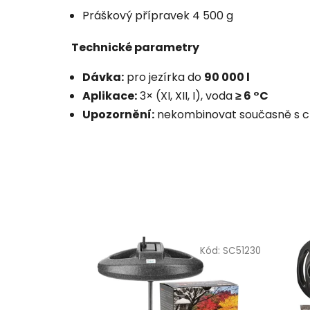
Práškový přípravek 4 500 g
Technické parametry
Dávka:
pro jezírka do
90 000 l
Aplikace:
3× (XI, XII, I), voda
≥ 6 °C
Upozornění:
nekombinovat současně s che
Kód:
SC51230