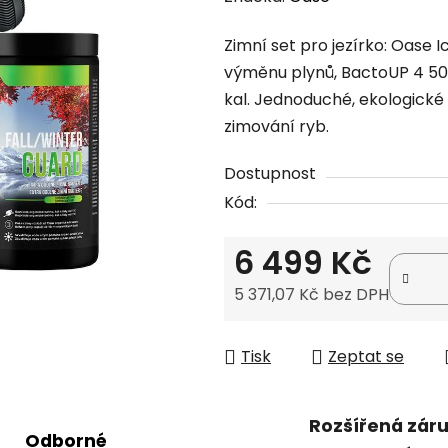
produktu
Zimní set pro jezírko: Oase 
je
výměnu plynů, BactoUP 4 500 
0,0
kal. Jednoduché, ekologické
z
zimování ryb.
5
hvězdiček.
Dostupnost
Kód:
6 499 Kč
5 371,07 Kč bez DPH
Měrná cena:
Tisk
Zeptat se
Rozšířená zár
Odborné