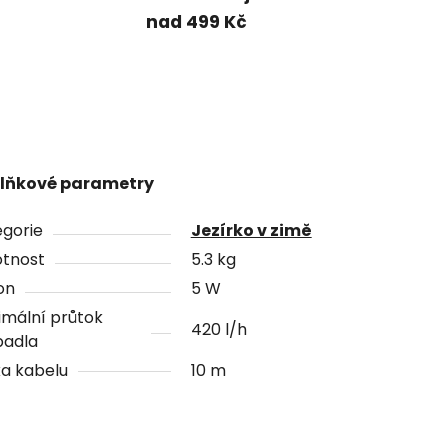
nad 499 Kč
lňkové parametry
gorie
Jezírko v zimě
tnost
5.3 kg
on
5 W
mální průtok
420 l/h
padla
a kabelu
10 m