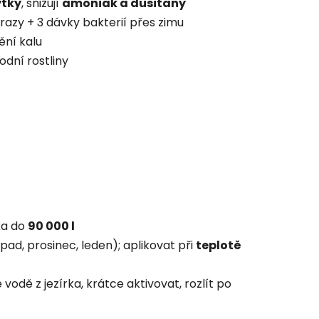
ytky
, snižují
amoniak a dusitany
razy + 3 dávky bakterií přes zimu
ní kalu
odní rostliny
ka do
90 000 l
opad, prosinec, leden); aplikovat při
teplotě
vodě z jezírka, krátce aktivovat, rozlít po