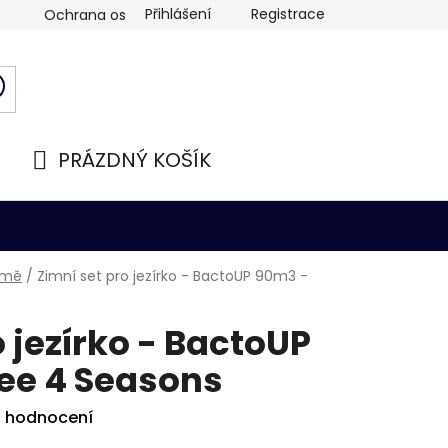
Přihlášení
Registrace
Ochrana osobních údajů
PRÁZDNÝ KOŠÍK
NÁKUPNÍ
KOŠÍK
zimě
/
Zimní set pro jezírko - BactoUP 90m3 -
o jezírko - BactoUP
ee 4 Seasons
i hodnocení