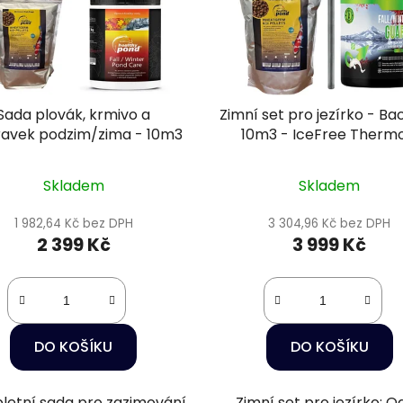
Sada plovák, krmivo a
Zimní set pro jezírko - B
ravek podzim/zima - 10m3
10m3 - IceFree Thermo
Wheatgerm 3mm / 3
Skladem
Skladem
1 982,64 Kč bez DPH
3 304,96 Kč bez DPH
2 399 Kč
3 999 Kč
DO KOŠÍKU
DO KOŠÍKU
etní sada pro zazimování
Zimní set pro jezírko: O