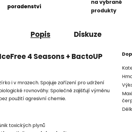
na vybrané
poradenství
produkty
Popis
Diskuze
Dop
e IceFree 4 Seasons + BactoUP
Kate
Hmo
zírko i v mrazech. Spojuje zařízení pro udržení
Výk
biologické rovnováhy. Společně zajišťují výměnu
Maxi
bez použití agresivní chemie.
čer
Délk
únik toxických plynů