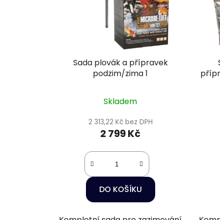
Sada plovák a přípravek
podzim/zima 1
příp
Skladem
2 313,22 Kč bez DPH
2 799 Kč
DO KOŠÍKU
Kompletní sada pro zazimování
Kompl