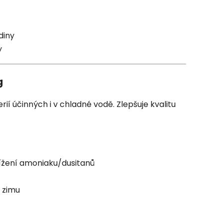
diny
y
g
ií účinných i v chladné vodě. Zlepšuje kvalitu
nížení amoniaku/dusitanů
 zimu