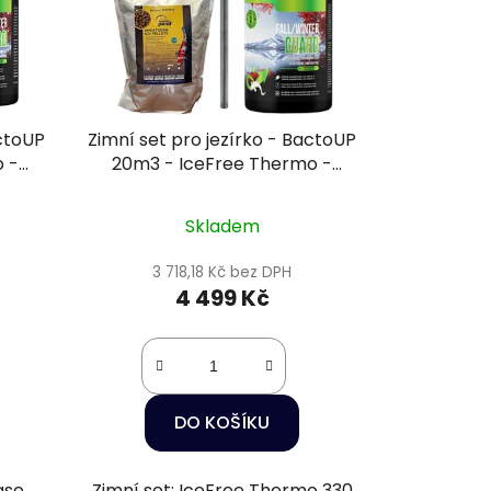
actoUP
Zimní set pro jezírko - BactoUP
 -
20m3 - IceFree Thermo -
l
Wheatgerm 3mm / 5l
Skladem
3 718,18 Kč bez DPH
4 499 Kč
DO KOŠÍKU
ase
Zimní set: IceFree Thermo 330