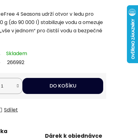
IceFree 4 Seasons udrží otvor v ledu pro
g (do 90 000 l) stabilizuje vodu a omezuje
 „vše v jednom“ pro čistší vodu a bezpečné
Skladem
266992
DO KOŠÍKU
Sdílet
uka
Dárek k objednávce