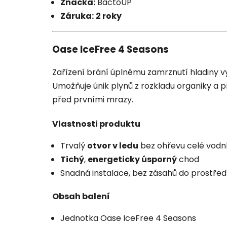
Značka:
BactoUP
Záruka:
2 roky
Oase IceFree 4 Seasons
Zařízení brání úplnému zamrznutí hladiny v
Umožňuje únik plynů z rozkladu organiky a pří
před prvními mrazy.
Vlastnosti produktu
Trvalý
otvor v ledu
bez ohřevu celé vodn
Tichý
,
energeticky úsporný
chod
Snadná instalace, bez zásahů do prostředí
Obsah balení
Jednotka Oase IceFree 4 Seasons