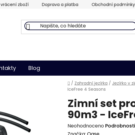
vrácení zboží
Doprava a platba
Obchodní podmínky
ntakty
Blog
Domů
/
Zahradní jezírka
/
Jezírko v 
IceFree 4 Seasons
Zimní set pr
90m3 - IceFr
Průměrné
Neohodnoceno
Podrobnost
hodnocení
Značka:
Oase