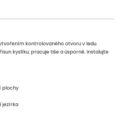
ytvořením kontrolovaného otvoru v ledu.
sun kyslíku; pracuje tiše a úsporně. Instalujte
í plochy
 jezírka