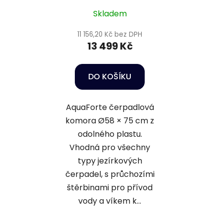
Skladem
11 156,20 Kč bez DPH
13 499 Kč
DO KOŠÍKU
AquaForte čerpadlová
komora Ø58 × 75 cm z
odolného plastu.
Vhodná pro všechny
typy jezírkových
čerpadel, s průchozími
štěrbinami pro přívod
vody a víkem k...