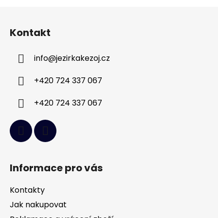
Z
á
Kontakt
p
a
info
@
jezirkakezoj.cz
t
í
+420 724 337 067
+420 724 337 067
Informace pro vás
Kontakty
Jak nakupovat