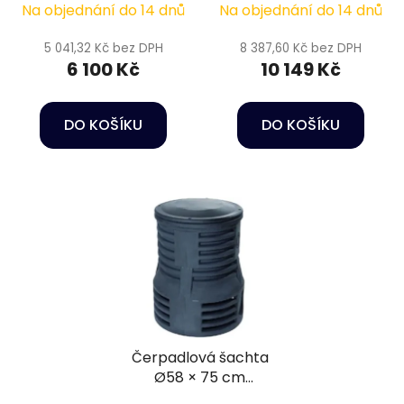
Na objednání do 14 dnů
Na objednání do 14 dnů
5 041,32 Kč bez DPH
8 387,60 Kč bez DPH
6 100 Kč
10 149 Kč
DO KOŠÍKU
DO KOŠÍKU
Čerpadlová šachta
Ø58 × 75 cm
AquaForte kruhová