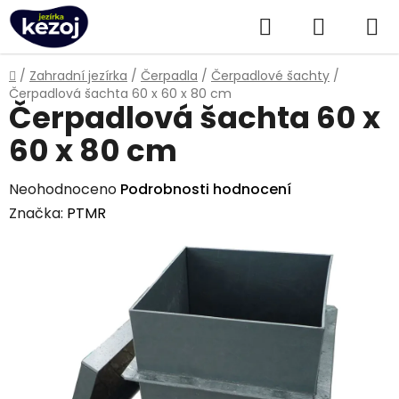
Přejít
Hledat
NÁKUPN
na
obsah
KOŠÍK
Domů
/
Zahradní jezírka
/
Čerpadla
/
Čerpadlové šachty
/
Čerpadlová šachta 60 x 60 x 80 cm
Čerpadlová šachta 60 x
60 x 80 cm
Průměrné
Neohodnoceno
Podrobnosti hodnocení
hodnocení
Značka:
PTMR
produktu
je
0,0
z
5
hvězdiček.