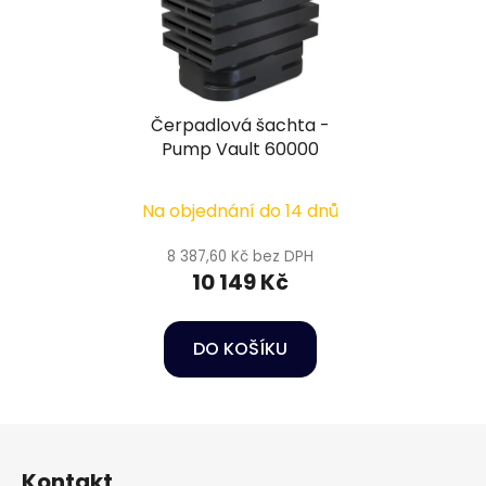
Čerpadlová šachta -
Pump Vault 60000
Na objednání do 14 dnů
8 387,60 Kč bez DPH
10 149 Kč
DO KOŠÍKU
Z
á
Kontakt