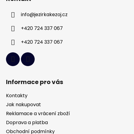
p
a
info
@
jezirkakezoj.cz
t
í
+420 724 337 067
+420 724 337 067
Informace pro vás
Kontakty
Jak nakupovat
Reklamace a vrácení zboží
Doprava a platba
Obchodní podmínky