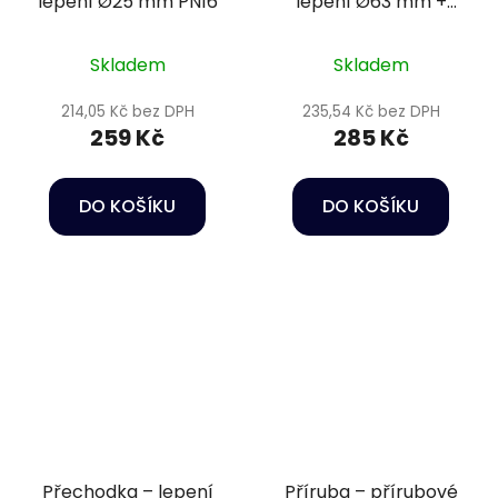
lepení Ø25 mm PN16
lepení Ø63 mm +
vnitřní závit 1 1/2" PN16
Skladem
Skladem
214,05 Kč bez DPH
235,54 Kč bez DPH
259 Kč
285 Kč
DO KOŠÍKU
DO KOŠÍKU
Přechodka – lepení
Příruba – přírubové