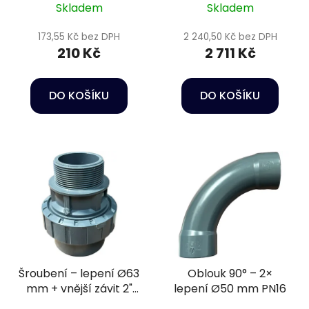
Skladem
Skladem
173,55 Kč bez DPH
2 240,50 Kč bez DPH
210 Kč
2 711 Kč
DO KOŠÍKU
DO KOŠÍKU
Šroubení – lepení Ø63
Oblouk 90° – 2×
mm + vnější závit 2"
lepení Ø50 mm PN16
PN16