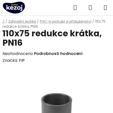
Přejít
Hledat
NÁKUPN
na
obsah
KOŠÍK
Domů
/
Zahradní jezírka
/
PVC-U potrubí a příslušenství
/
110x75
redukce krátka, PN16
110x75 redukce krátka,
PN16
Průměrné
Neohodnoceno
Podrobnosti hodnocení
hodnocení
Značka:
FIP
produktu
je
0,0
z
5
hvězdiček.