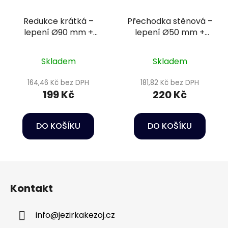
Redukce krátká –
Přechodka stěnová –
lepení Ø90 mm +
lepení Ø50 mm +
vnitřní závit 2 1/2"
vnější závit 2" PN16
PN16
Skladem
Skladem
164,46 Kč bez DPH
181,82 Kč bez DPH
199 Kč
220 Kč
DO KOŠÍKU
DO KOŠÍKU
Z
á
Kontakt
p
a
info
@
jezirkakezoj.cz
t