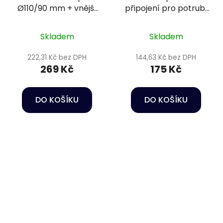
Ø110/90 mm + vnější
připojení pro potrubí
závit 2 1/2"
Ø75 mm PN16
Skladem
Skladem
222,31 Kč bez DPH
144,63 Kč bez DPH
269 Kč
175 Kč
DO KOŠÍKU
DO KOŠÍKU