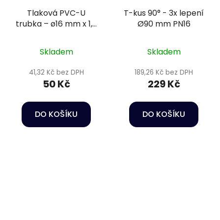
Tlaková PVC-U
T-kus 90° - 3x lepení
trubka – ø16 mm x 1,5
Ø90 mm PN16
mm PN20
Skladem
Skladem
41,32 Kč bez DPH
189,26 Kč bez DPH
50 Kč
229 Kč
DO KOŠÍKU
DO KOŠÍKU