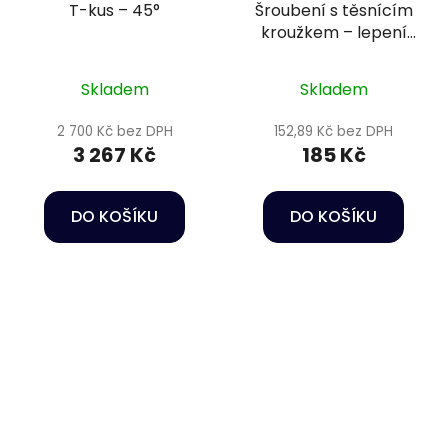
T-kus – 45°
Šroubení s těsnícím
kroužkem – lepení
Ø50 mm + vnější závit
1/2" PN16
Skladem
Skladem
2 700 Kč bez DPH
152,89 Kč bez DPH
3 267 Kč
185 Kč
DO KOŠÍKU
DO KOŠÍKU