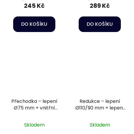
245 Kč
289 Kč
DO KOŠÍKU
DO KOŠÍKU
Přechodka – lepení
Redukce – lepení
Ø75 mm + vnitřní
Ø110/90 mm + lepení
závit 2 1/2"
Ø75 mm PN16
Skladem
Skladem