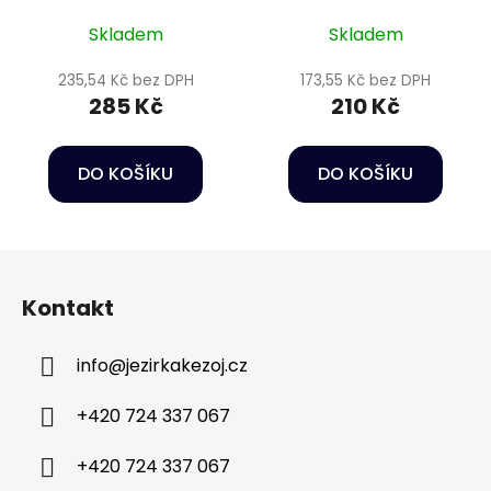
Skladem
Skladem
235,54 Kč bez DPH
173,55 Kč bez DPH
285 Kč
210 Kč
DO KOŠÍKU
DO KOŠÍKU
Z
á
Kontakt
p
a
info
@
jezirkakezoj.cz
t
í
+420 724 337 067
+420 724 337 067