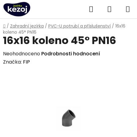
Přejít
Hledat
NÁKUPN
na
obsah
KOŠÍK
Domů
/
Zahradní jezírka
/
PVC-U potrubí a příslušenství
/
16x16
koleno 45° PN16
16x16 koleno 45° PN16
Průměrné
Neohodnoceno
Podrobnosti hodnocení
hodnocení
Značka:
FIP
produktu
je
0,0
z
5
hvězdiček.