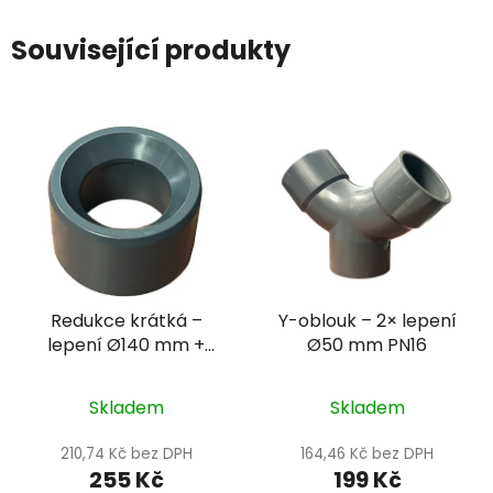
Související produkty
Redukce krátká –
Y-oblouk – 2× lepení
lepení Ø140 mm +
Ø50 mm PN16
lepení Ø75 mm
Skladem
Skladem
210,74 Kč bez DPH
164,46 Kč bez DPH
255 Kč
199 Kč