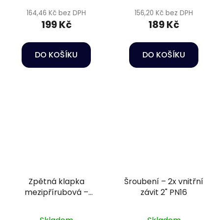
164,46 Kč bez DPH
156,20 Kč bez DPH
199 Kč
189 Kč
DO KOŠÍKU
DO KOŠÍKU
Zpětná klapka
Šroubení – 2x vnitřní
mezipřírubová –
závit 2" PN16
DN160 s pružinou, +
přírubový komplet,