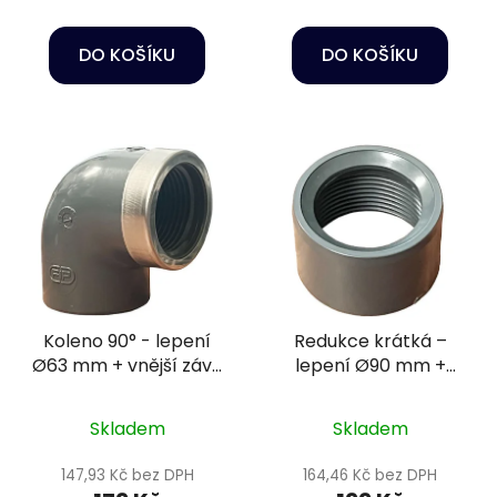
DO KOŠÍKU
DO KOŠÍKU
Koleno 90° - lepení
Redukce krátká –
Ø63 mm + vnější závit
lepení Ø90 mm +
2" PN16
vnitřní závit 2 1/2"
PN16
Skladem
Skladem
147,93 Kč bez DPH
164,46 Kč bez DPH