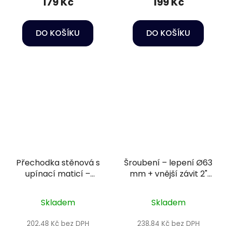
179 Kč
199 Kč
DO KOŠÍKU
DO KOŠÍKU
Přechodka stěnová s
Šroubení – lepení Ø63
upínací maticí –
mm + vnější závit 2"
lepení Ø20 mm +
PN16
vnitřní závit 3/4" PN16
Skladem
Skladem
202,48 Kč bez DPH
238,84 Kč bez DPH