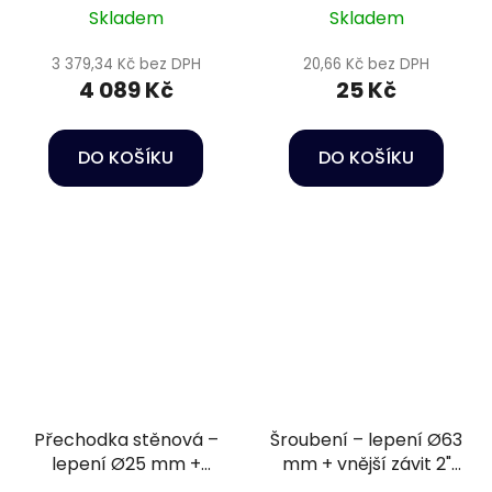
Skladem
Skladem
3 379,34 Kč bez DPH
20,66 Kč bez DPH
4 089 Kč
25 Kč
DO KOŠÍKU
DO KOŠÍKU
Přechodka stěnová –
Šroubení – lepení Ø63
lepení Ø25 mm +
mm + vnější závit 2"
vnitřní závit 1" PN16
PN16