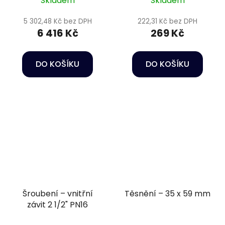
Skladem
Skladem
těsnění EPDM
5 302,48 Kč bez DPH
222,31 Kč bez DPH
6 416 Kč
269 Kč
DO KOŠÍKU
DO KOŠÍKU
Šroubení – vnitřní
Těsnění – 35 x 59 mm
závit 2 1/2" PN16