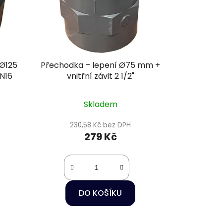
 Ø125
Přechodka – lepení Ø75 mm +
N16
vnitřní závit 2 1/2"
Skladem
230,58 Kč bez DPH
279 Kč
DO KOŠÍKU