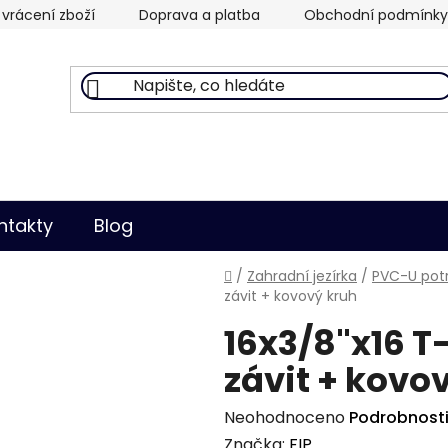
vrácení zboží
Doprava a platba
Obchodní podmínky
ntakty
Blog
Domů
/
Zahradní jezírka
/
PVC-U potr
závit + kovový kruh
16x3/8"x16 T-
závit + kovo
Průměrné
Neohodnoceno
Podrobnost
hodnocení
Značka:
FIP