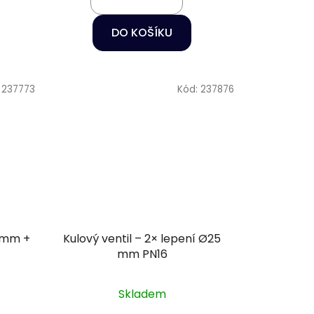
DO KOŠÍKU
:
237773
Kód:
237876
0 mm +
Kulový ventil – 2× lepení Ø25
mm PN16
Skladem