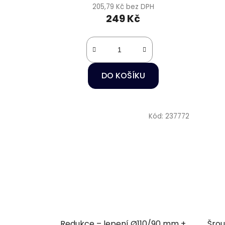
205,79 Kč bez DPH
249 Kč
DO KOŠÍKU
Kód:
237772
Redukce – lepení Ø110/90 mm +
Šrou