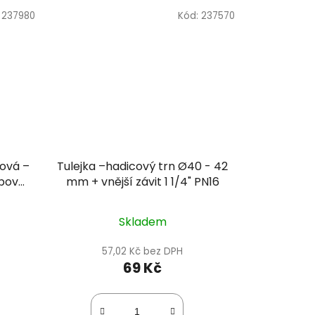
:
237980
Kód:
237570
ová –
Tulejka –hadicový trn Ø40 - 42
ubový
mm + vnější závit 1 1/4" PN16
DM
Skladem
57,02 Kč bez DPH
69 Kč