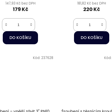
147,93 Kč bez DPH
181,82 Kč bez DPH
179 Kč
220 Kč
DO KOŠÍKU
DO KOŠÍKU
Kód:
237628
Kód
bení – vnější závit 3" PN10
Šroubení s těsnícím kro