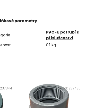
lňkové parametry
PVC-U potrubí a
gorie
příslušenství
tnost
0.1 kg
237344
Kód:
237480