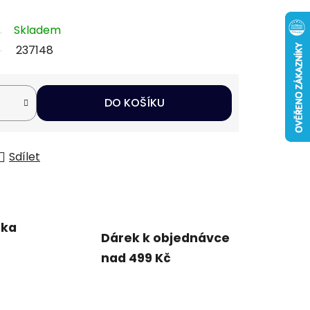
Skladem
237148
DO KOŠÍKU
Sdílet
uka
Dárek k objednávce
nad 499 Kč