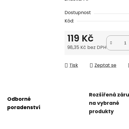
produktu
Dostupnost
je
Kód:
0,0
z
119 Kč
5
hvězdiček.
98,35 Kč bez DPH
Měrná cena:
Tisk
Zeptat se
Rozšířená zár
Odborné
na vybrané
poradenství
produkty