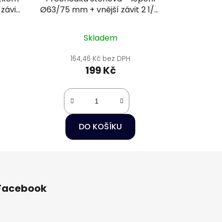
závit
Ø63/75 mm + vnější závit 2 1/2"
PN16
Skladem
164,46 Kč bez DPH
199 Kč
DO KOŠÍKU
Facebook