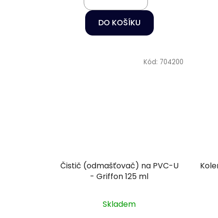
DO KOŠÍKU
Kód:
704200
Čistič (odmašťovač) na PVC-U
Kole
- Griffon 125 ml
Skladem