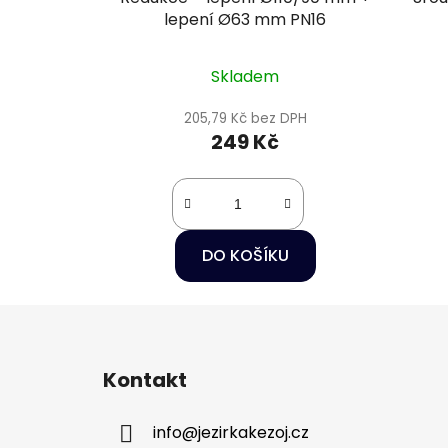
lepení Ø63 mm PN16
Skladem
205,79 Kč bez DPH
249 Kč
DO KOŠÍKU
Z
á
Kontakt
p
a
info
@
jezirkakezoj.cz
t