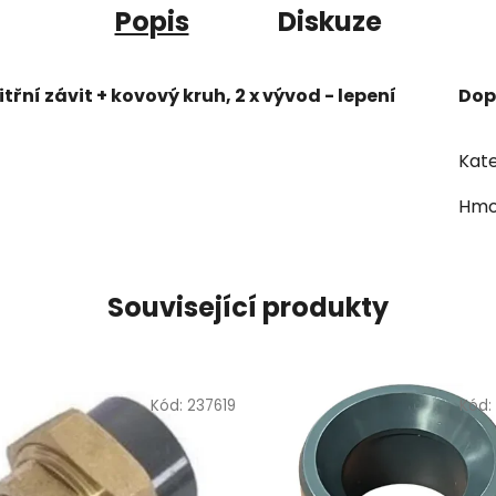
Popis
Diskuze
itřní závit + kovový kruh, 2 x vývod - lepení
Dop
Kate
Hmo
Související produkty
Kód:
237619
Kód: