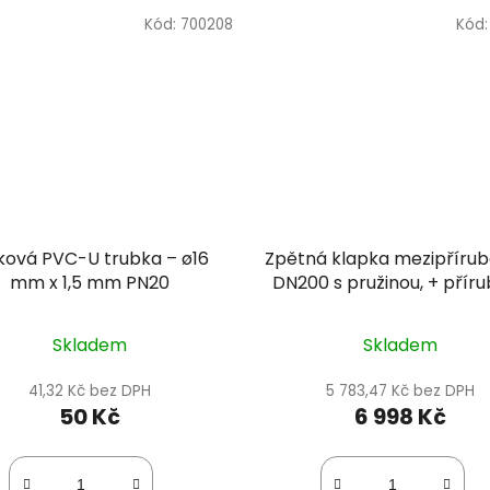
Kód:
700208
Kód
ková PVC-U trubka – ø16
Zpětná klapka mezipřírub
mm x 1,5 mm PN20
DN200 s pružinou, + přír
komplet, těsnění EP
Skladem
Skladem
41,32 Kč bez DPH
5 783,47 Kč bez DPH
50 Kč
6 998 Kč