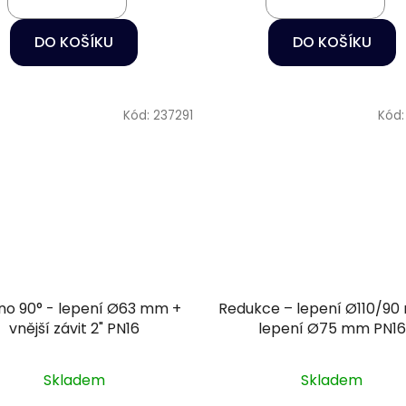
DO KOŠÍKU
DO KOŠÍKU
Kód:
237291
Kód
no 90° - lepení Ø63 mm +
Redukce – lepení Ø110/9
vnější závit 2" PN16
lepení Ø75 mm PN16
Skladem
Skladem