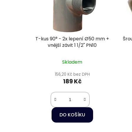
T-kus 90° - 2x lepení Ø50 mm +
Šrou
vnější závit 1 1/2" PN10
Skladem
156,20 Kč bez DPH
189 Kč
DO KOŠÍKU