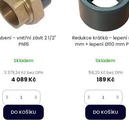
bení – vnitřní závit 2 1/2"
Redukce krátká – lepení
PN16
mm + lepení Ø110 mm P
Skladem
Skladem
3 379,34 Kč bez DPH
156,20 Kč bez DPH
4 089 Kč
189 Kč
DO KOŠÍKU
DO KOŠÍKU