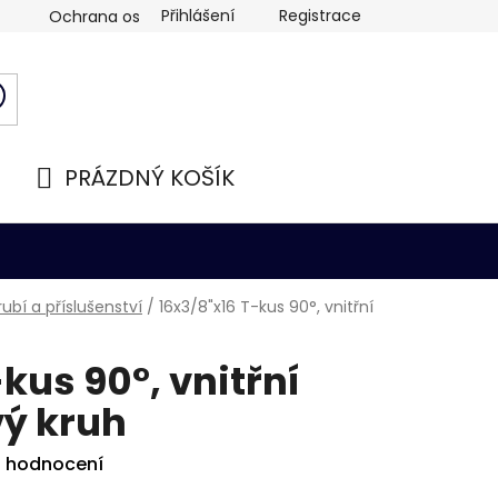
Přihlášení
Registrace
Ochrana osobních údajů
PRÁZDNÝ KOŠÍK
NÁKUPNÍ
KOŠÍK
ubí a příslušenství
/
16x3/8"x16 T-kus 90°, vnitřní
kus 90°, vnitřní
vý kruh
i hodnocení