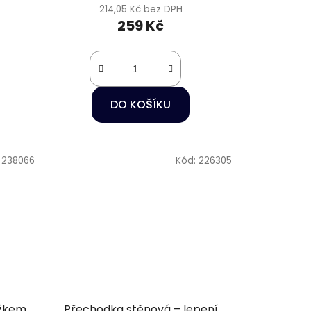
214,05 Kč bez DPH
259 Kč
DO KOŠÍKU
:
238066
Kód:
226305
užkem
Přechodka stěnová – lepení