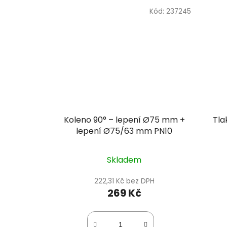
Kód:
237245
Koleno 90° – lepení Ø75 mm +
Tla
lepení Ø75/63 mm PN10
Skladem
222,31 Kč bez DPH
269 Kč