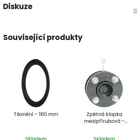
Diskuze
Související produkty
Těsnění – 160 mm
Zpětná klapka
mezipřírubová –
DN125 s pružinou, +
přírubový komplet,
Skladem
Skladem