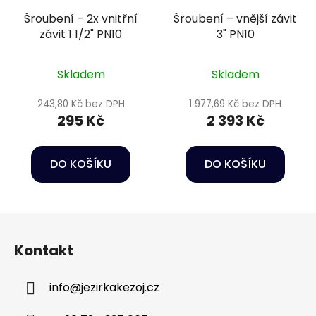
Šroubení – 2x vnitřní
Šroubení – vnější závit
závit 1 1/2" PN10
3" PN10
Skladem
Skladem
243,80 Kč bez DPH
1 977,69 Kč bez DPH
295 Kč
2 393 Kč
DO KOŠÍKU
DO KOŠÍKU
Z
á
Kontakt
p
a
info
@
jezirkakezoj.cz
t
í