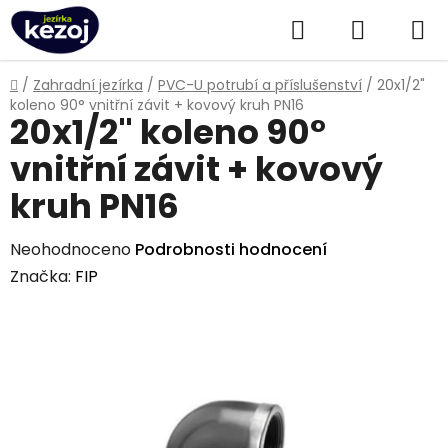
Přejít
Hledat
NÁKUPN
na
obsah
KOŠÍK
Domů
/
Zahradní jezírka
/
PVC-U potrubí a příslušenství
/
20x1/2"
koleno 90° vnitřní závit + kovový kruh PN16
20x1/2" koleno 90°
vnitřní závit + kovový
kruh PN16
Průměrné
Neohodnoceno
Podrobnosti hodnocení
hodnocení
Značka:
FIP
produktu
je
0,0
z
5
hvězdiček.