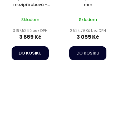
mezipřírubová –
mm
DN90 s pružinou, +
přírubový komplet,
Skladem
Skladem
těsnění EPDM
3 197,52 Kč bez DPH
2 524,79 Kč bez DPH
3 869 Kč
3 055 Kč
DO KOŠÍKU
DO KOŠÍKU