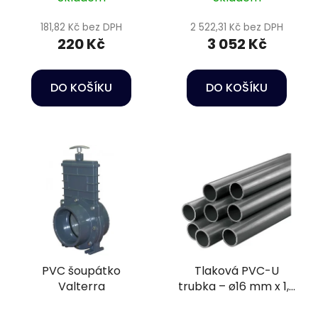
těsnění EPDM
181,82 Kč bez DPH
2 522,31 Kč bez DPH
220 Kč
3 052 Kč
DO KOŠÍKU
DO KOŠÍKU
PVC šoupátko
Tlaková PVC-U
Valterra
trubka – ø16 mm x 1,5
mm PN20