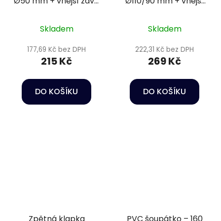
Ø50 mm + vnější závit
Ø110/90 mm + vnější
2" PN10
závit 2 1/2"
Skladem
Skladem
177,69 Kč bez DPH
222,31 Kč bez DPH
215 Kč
269 Kč
DO KOŠÍKU
DO KOŠÍKU
Zpětná klapka
PVC šoupátko – 160