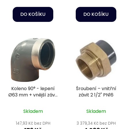
DO KOŠÍKU
DO KOŠÍKU
Koleno 90° - lepení
Šroubení – vnitřní
Ø63 mm + vnější závit
závit 2 1/2" PN16
2" PN16
Skladem
Skladem
147,93 Kč bez DPH
3 379,34 Kč bez DPH