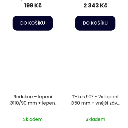
199 Kč
2 343 Kč
DO KOŠÍKU
DO KOŠÍKU
Redukce – lepení
T-kus 90° - 2x lepení
Ø110/90 mm + lepení
Ø50 mm + vnější závit
Ø63 mm PN16
1 1/2" PN10
Skladem
Skladem