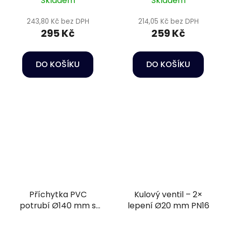
Skladem
Skladem
243,80 Kč bez DPH
214,05 Kč bez DPH
295 Kč
259 Kč
DO KOŠÍKU
DO KOŠÍKU
Příchytka PVC
Kulový ventil – 2×
potrubí Ø140 mm s
lepení Ø20 mm PN16
bezpečnostní sponou