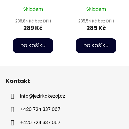
Skladem
Skladem
238,84 Kč bez DPH
235,54 Kč bez DPH
289 Kč
285 Kč
DO KOŠÍKU
DO KOŠÍKU
Z
á
Kontakt
p
a
info
@
jezirkakezoj.cz
t
í
+420 724 337 067
+420 724 337 067