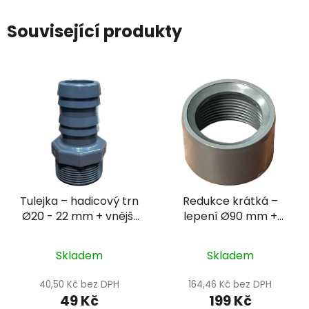
Související produkty
Tulejka – hadicový trn
Redukce krátká –
Ø20 - 22 mm + vnější
lepení Ø90 mm +
závit 1/2" PN16
vnitřní závit 2 1/2"
PN16
Skladem
Skladem
40,50 Kč bez DPH
164,46 Kč bez DPH
49 Kč
199 Kč