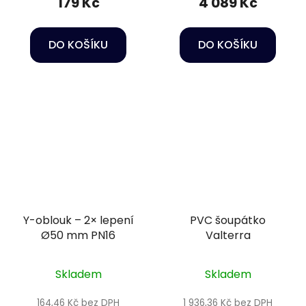
179 Kč
4 089 Kč
DO KOŠÍKU
DO KOŠÍKU
Y-oblouk – 2× lepení
PVC šoupátko
Ø50 mm PN16
Valterra
Skladem
Skladem
164,46 Kč bez DPH
1 936,36 Kč bez DPH