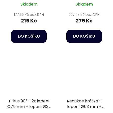
Skladem
Skladem
177,69 Kč bez DPH
227,27 Kč bez DPH
215 Kč
275 Kč
DO KOŠÍKU
DO KOŠÍKU
T-kus 90° - 2x lepení
Redukce krátká –
Ø75 mm + lepení Ø32
lepení Ø63 mm +
mm PN16
vnitřní závit 1 1/2" PN16