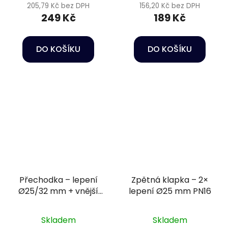
205,79 Kč bez DPH
156,20 Kč bez DPH
249 Kč
189 Kč
DO KOŠÍKU
DO KOŠÍKU
Přechodka – lepení
Zpětná klapka – 2×
Ø25/32 mm + vnější
lepení Ø25 mm PN16
závit 1/2" PN16
Skladem
Skladem