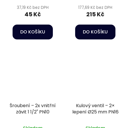
37,19 Kč bez DPH
177,69 Kč bez DPH
45 Kč
215 Kč
DO KOŠÍKU
DO KOŠÍKU
Šroubení – 2x vnitřní
Kulový ventil – 2×
závit 1 1/2" PN10
lepení Ø25 mm PN16