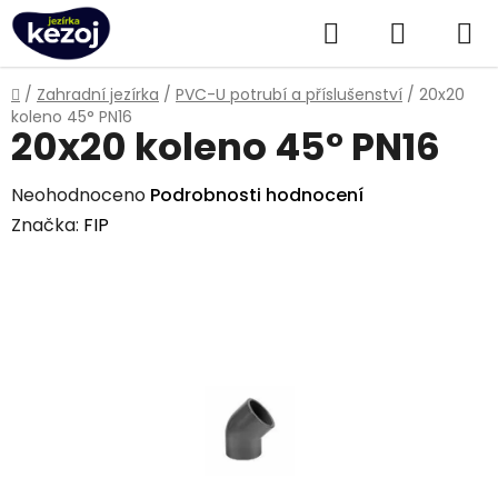
Přejít
Hledat
NÁKUPN
na
obsah
KOŠÍK
Domů
/
Zahradní jezírka
/
PVC-U potrubí a příslušenství
/
20x20
koleno 45° PN16
20x20 koleno 45° PN16
Průměrné
Neohodnoceno
Podrobnosti hodnocení
hodnocení
Značka:
FIP
produktu
je
0,0
z
5
hvězdiček.