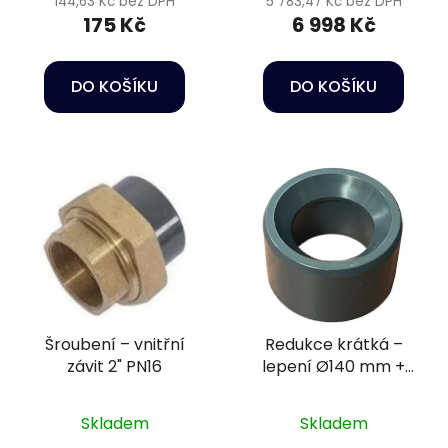
144,63 Kč bez DPH
5 783,47 Kč bez DPH
175 Kč
6 998 Kč
DO KOŠÍKU
DO KOŠÍKU
Šroubení – vnitřní
Redukce krátká –
závit 2" PN16
lepení Ø140 mm +
lepení Ø75 mm
Skladem
Skladem