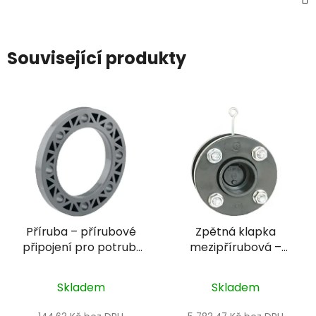
Související produkty
Příruba – přírubové
Zpětná klapka
připojení pro potrubí
mezipřírubová –
Ø75 mm PN16
DN200 s pružinou, +
přírubový komplet,
Skladem
Skladem
těsnění EPDM