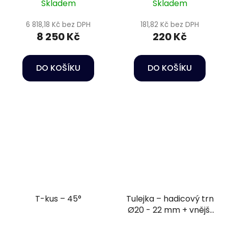
Skladem
Skladem
6 818,18 Kč bez DPH
181,82 Kč bez DPH
8 250 Kč
220 Kč
DO KOŠÍKU
DO KOŠÍKU
T-kus – 45°
Tulejka – hadicový trn
Ø20 - 22 mm + vnější
závit 1/2" PN16