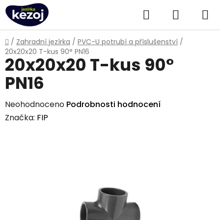
Přejít
Hledat
NÁKUPN
na
obsah
KOŠÍK
Domů
/
Zahradní jezírka
/
PVC-U potrubí a příslušenství
/
20x20x20 T-kus 90° PN16
20x20x20 T-kus 90°
PN16
Průměrné
Neohodnoceno
Podrobnosti hodnocení
hodnocení
Značka:
FIP
produktu
je
0,0
z
5
hvězdiček.