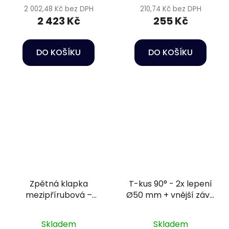
2 002,48 Kč bez DPH
210,74 Kč bez DPH
2 423 Kč
255 Kč
DO KOŠÍKU
DO KOŠÍKU
Zpětná klapka
T-kus 90° - 2x lepení
mezipřírubová –
Ø50 mm + vnější závit
DN125 s pružinou, +
1 1/2" PN10
přírubový komplet,
Skladem
Skladem
těsnění EPDM