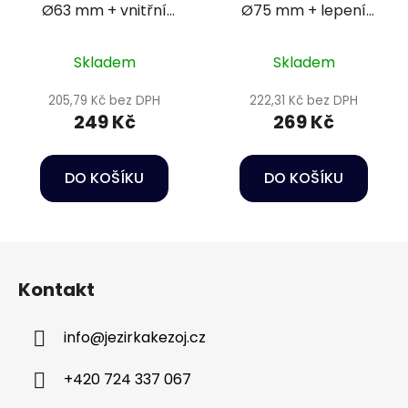
Ø63 mm + vnitřní
Ø75 mm + lepení
závit 2" PN16
Ø75/63 mm PN10
Skladem
Skladem
205,79 Kč bez DPH
222,31 Kč bez DPH
249 Kč
269 Kč
DO KOŠÍKU
DO KOŠÍKU
Z
á
Kontakt
p
a
info
@
jezirkakezoj.cz
t
í
+420 724 337 067