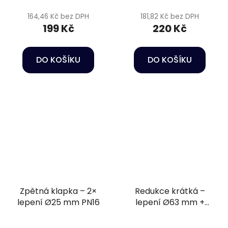
164,46 Kč bez DPH
181,82 Kč bez DPH
199 Kč
220 Kč
DO KOŠÍKU
DO KOŠÍKU
Zpětná klapka – 2×
Redukce krátká –
lepení Ø25 mm PN16
lepení Ø63 mm +
vnitřní závit 1 1/2" PN16