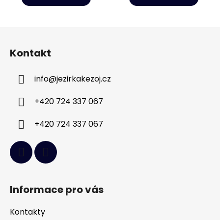
Z
á
Kontakt
p
a
info
@
jezirkakezoj.cz
t
í
+420 724 337 067
+420 724 337 067
Informace pro vás
Kontakty