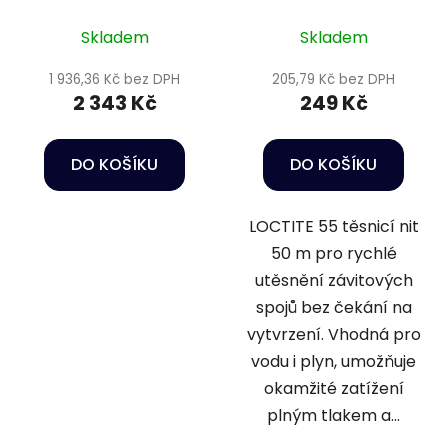
Skladem
Skladem
1 936,36 Kč bez DPH
205,79 Kč bez DPH
2 343 Kč
249 Kč
DO KOŠÍKU
DO KOŠÍKU
LOCTITE 55 těsnicí nit
50 m pro rychlé
utěsnění závitových
spojů bez čekání na
vytvrzení. Vhodná pro
vodu i plyn, umožňuje
okamžité zatížení
plným tlakem a...