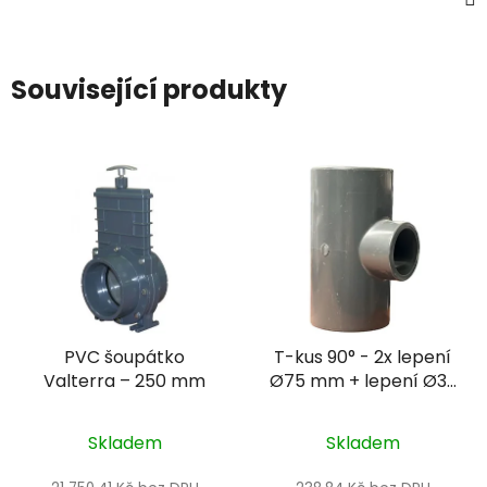
Související produkty
PVC šoupátko
T-kus 90° - 2x lepení
Valterra – 250 mm
Ø75 mm + lepení Ø32
mm PN16
Skladem
Skladem