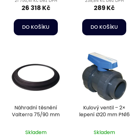
21 750,41 Kč bez DPH
238,84 Kč bez DPH
26 318 Kč
289 Kč
DO KOŠÍKU
DO KOŠÍKU
Náhradní těsnění
Kulový ventil – 2×
Valterra 75/90 mm
lepení Ø20 mm PN16
Skladem
Skladem