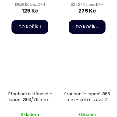
106,61 Kč bez DPH
227,27 Kč bez DPH
129 Kč
275 Kč
DO KOŠÍKU
DO KOŠÍKU
Přechodka stěnová –
Šroubení – lepení Ø63
lepení Ø63/75 mm +
mm + vnitřní závit 2"
vnější závit 2 1/2" PN16
PN16
Skladem
Skladem