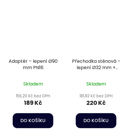
Adaptér – lepení Ø90
Přechodka stěnová –
mm PN16
lepení Ø32 mm +
vnější závit 1 1/4" PN16
Skladem
Skladem
156,20 Kč bez DPH
181,82 Kč bez DPH
189 Kč
220 Kč
DO KOŠÍKU
DO KOŠÍKU