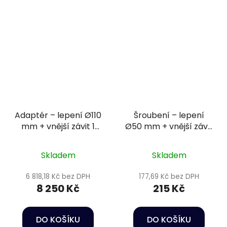
Adaptér – lepení Ø110
Šroubení – lepení
mm + vnější závit 1
Ø50 mm + vnější závit
1/2"
2" PN16
Skladem
Skladem
6 818,18 Kč bez DPH
177,69 Kč bez DPH
8 250 Kč
215 Kč
DO KOŠÍKU
DO KOŠÍKU