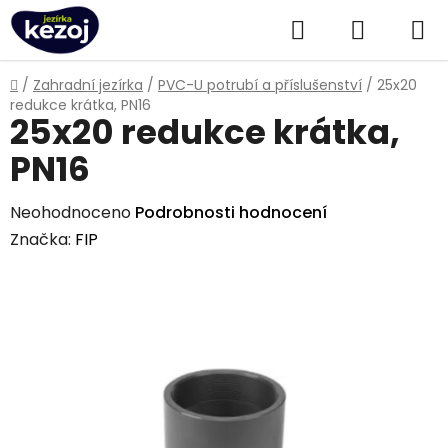
Přejít
Hledat
NÁKUPN
na
obsah
KOŠÍK
Domů
/
Zahradní jezírka
/
PVC-U potrubí a příslušenství
/
25x20
redukce krátka, PN16
25x20 redukce krátka,
PN16
Průměrné
Neohodnoceno
Podrobnosti hodnocení
hodnocení
Značka:
FIP
produktu
je
0,0
z
5
hvězdiček.