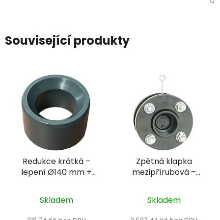
Související produkty
Redukce krátká –
Zpětná klapka
lepení Ø140 mm +
mezipřírubová –
lepení Ø90 mm
DN110 s pružinou, +
přírubový komplet,
Skladem
Skladem
těsnění EPDM