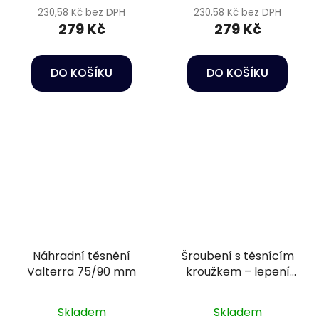
230,58 Kč bez DPH
230,58 Kč bez DPH
279 Kč
279 Kč
DO KOŠÍKU
DO KOŠÍKU
Náhradní těsnění
Šroubení s těsnícím
Valterra 75/90 mm
kroužkem – lepení
Ø50 mm + vnější závit
1/2" PN16
Skladem
Skladem