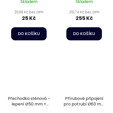
Skladem
Skladem
20,66 Kč bez DPH
210,74 Kč bez DPH
25 Kč
255 Kč
DO KOŠÍKU
DO KOŠÍKU
Přechodka stěnová –
Přírubové připojení
lepení Ø50 mm +
pro potrubí Ø63 mm
vnější závit 2" PN16
PN16