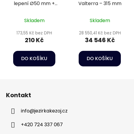
lepení Ø50 mm +
Valterra – 315 mm
vnitřní závit 1 1/4" PN16
Skladem
Skladem
173,55 Kč bez DPH
28 550,41 Kč bez DPH
210 Kč
34 546 Kč
DO KOŠÍKU
DO KOŠÍKU
Z
á
Kontakt
p
a
info
@
jezirkakezoj.cz
t
í
+420 724 337 067