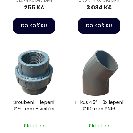
210,74 Kč bez DPH
2 507,44 Kč bez DPH
255 Kč
3 034 Kč
DO KOŠÍKU
DO KOŠÍKU
Šroubení – lepení
T-kus 45° - 3x lepení
Ø50 mm + vnitřní
Ø110 mm PN16
závit 1 1/2" PN16
Skladem
Skladem