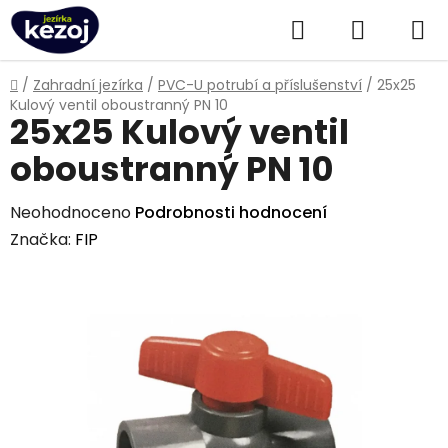
Přejít
Hledat
NÁKUPN
na
obsah
KOŠÍK
Domů
/
Zahradní jezírka
/
PVC-U potrubí a příslušenství
/
25x25
Kulový ventil oboustranný PN 10
25x25 Kulový ventil
oboustranný PN 10
Průměrné
Neohodnoceno
Podrobnosti hodnocení
hodnocení
Značka:
FIP
produktu
je
0,0
z
5
hvězdiček.