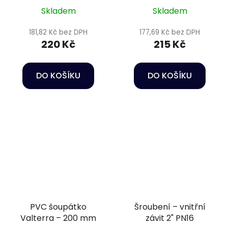
Skladem
Skladem
181,82 Kč bez DPH
177,69 Kč bez DPH
220 Kč
215 Kč
DO KOŠÍKU
DO KOŠÍKU
PVC šoupátko
Šroubení – vnitřní
Valterra – 200 mm
závit 2" PN16