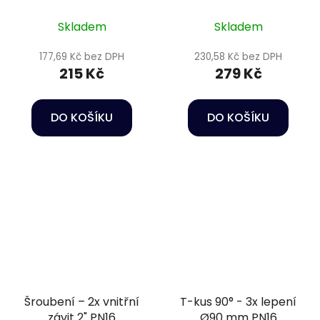
bezpečnostní sponou
závit 2 1/2"
Skladem
Skladem
177,69 Kč bez DPH
230,58 Kč bez DPH
215 Kč
279 Kč
DO KOŠÍKU
DO KOŠÍKU
Šroubení – 2x vnitřní
T-kus 90° - 3x lepení
závit 2" PN16
Ø90 mm PN16