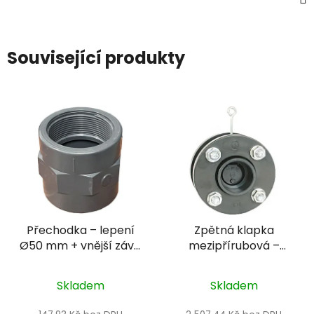
Související produkty
Přechodka – lepení
Zpětná klapka
Ø50 mm + vnější závit
mezipřírubová –
1" PN10
DN110 s pružinou, +
přírubový komplet,
Skladem
Skladem
těsnění EPDM