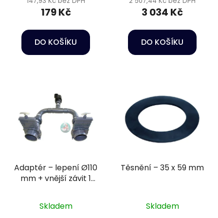
147,93 Kč bez DPH
2 507,44 Kč bez DPH
179 Kč
3 034 Kč
DO KOŠÍKU
DO KOŠÍKU
Adaptér – lepení Ø110
Těsnění – 35 x 59 mm
mm + vnější závit 1
1/2"
Skladem
Skladem