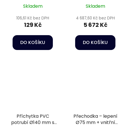
přírubový komplet,
Skladem
Skladem
těsnění EPDM
106,61 Kč bez DPH
4 687,60 Kč bez DPH
129 Kč
5 672 Kč
DO KOŠÍKU
DO KOŠÍKU
Příchytka PVC
Přechodka – lepení
potrubí Ø140 mm s
Ø75 mm + vnitřní