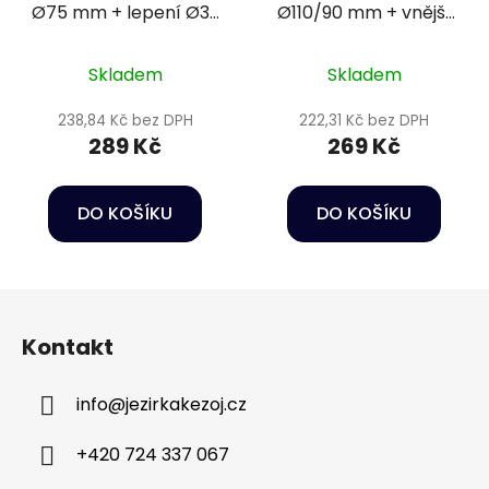
Ø75 mm + lepení Ø32
Ø110/90 mm + vnější
mm PN16
závit 2 1/2"
Skladem
Skladem
238,84 Kč bez DPH
222,31 Kč bez DPH
289 Kč
269 Kč
DO KOŠÍKU
DO KOŠÍKU
Z
á
Kontakt
p
a
info
@
jezirkakezoj.cz
t
í
+420 724 337 067