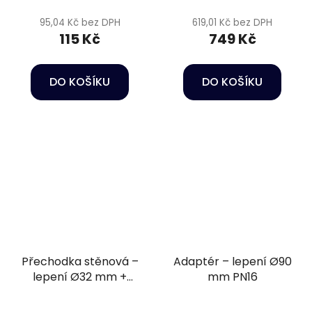
95,04 Kč bez DPH
619,01 Kč bez DPH
115 Kč
749 Kč
DO KOŠÍKU
DO KOŠÍKU
Přechodka stěnová –
Adaptér – lepení Ø90
lepení Ø32 mm +
mm PN16
vnější závit 1 1/4" PN16