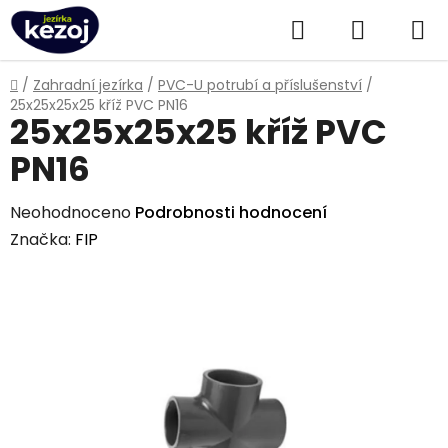
Přejít
Hledat
NÁKUPN
na
obsah
KOŠÍK
Domů
/
Zahradní jezírka
/
PVC-U potrubí a příslušenství
/
25x25x25x25 kříž PVC PN16
25x25x25x25 kříž PVC
PN16
Průměrné
Neohodnoceno
Podrobnosti hodnocení
hodnocení
Značka:
FIP
produktu
je
0,0
z
5
hvězdiček.