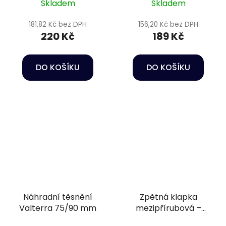
Skladem
Skladem
181,82 Kč bez DPH
156,20 Kč bez DPH
220 Kč
189 Kč
DO KOŠÍKU
DO KOŠÍKU
Náhradní těsnění
Zpětná klapka
Valterra 75/90 mm
mezipřírubová –
DN140 s pružinou, +