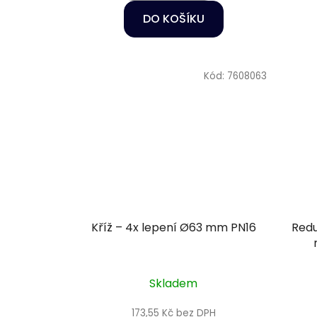
DO KOŠÍKU
Kód:
7608063
Kříž – 4x lepení Ø63 mm PN16
Redu
Skladem
173,55 Kč bez DPH