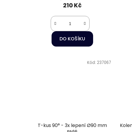
210 Kč
DO KOŠÍKU
Kód:
237067
T-kus 90° - 3x lepení Ø90 mm
Kole
PN16