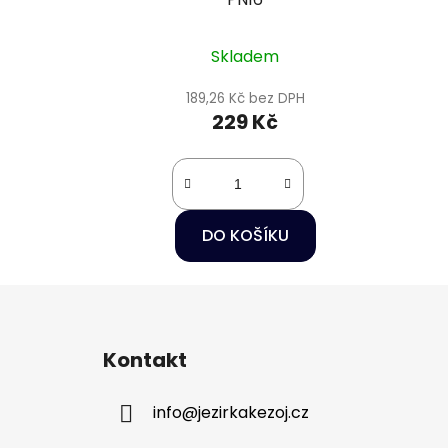
Skladem
189,26 Kč bez DPH
229 Kč
DO KOŠÍKU
Z
á
Kontakt
p
a
info
@
jezirkakezoj.cz
t