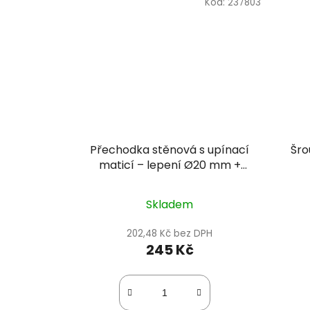
Kód:
237803
Přechodka stěnová s upínací
Šro
maticí – lepení Ø20 mm +
vnitřní závit 3/4" PN16
Skladem
202,48 Kč bez DPH
245 Kč