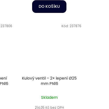
DO KOŠÍKU
:
237806
Kód:
237876
pení
Kulový ventil – 2× lepení Ø25
 PN16
mm PN16
Skladem
214,05 Kč bez DPH