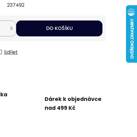
237492
DO KOŠÍKU
Sdílet
uka
Dárek k objednávce
nad 499 Kč