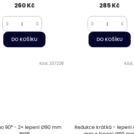
260 Kč
285 Kč
DO KOŠÍKU
DO KOŠÍKU
Kód:
237228
Kód
no 90° - 2× lepení Ø90 mm
Redukce krátká – lepení
PN16
mm + lepení Ø90 m