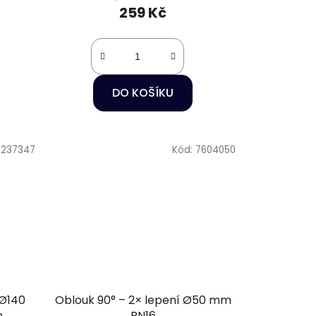
259 Kč
DO KOŠÍKU
:
237347
Kód:
7604050
 Ø140
Oblouk 90° – 2× lepení Ø50 mm
m
PN16