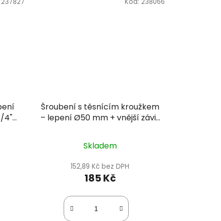
:
237827
Kód:
238066
pení
Šroubení s těsnícím kroužkem
1/4"
– lepení Ø50 mm + vnější závit
1/2" PN16
Skladem
152,89 Kč bez DPH
185 Kč