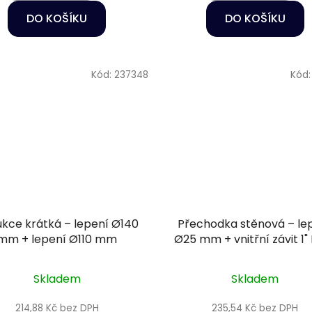
DO KOŠÍKU
DO KOŠÍKU
Kód:
237348
Kód
kce krátká – lepení Ø140
Přechodka stěnová – le
mm + lepení Ø110 mm
Ø25 mm + vnitřní závit 1"
Skladem
Skladem
214,88 Kč bez DPH
235,54 Kč bez DPH