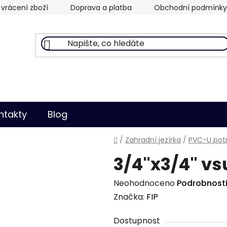
vrácení zboží
Doprava a platba
Obchodní podmínky
ntakty
Blog
Domů
/
Zahradní jezírka
/
PVC-U potr
3/4"x3/4" vs
Průměrné
Neohodnoceno
Podrobnost
hodnocení
Značka:
FIP
produktu
Dostupnost
je