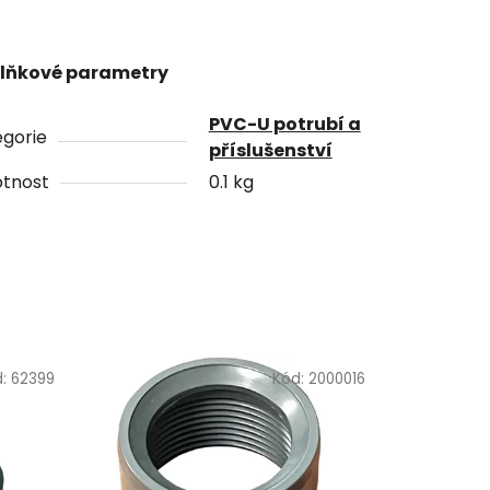
lňkové parametry
PVC-U potrubí a
gorie
příslušenství
tnost
0.1 kg
d:
62399
Kód:
2000016