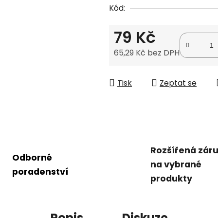
Kód:
0,0
z
79 Kč
5
hvězdiček.
65,29 Kč bez DPH
Měrná cena:
Tisk
Zeptat se
Rozšířená zár
Odborné
na vybrané
poradenství
produkty
Popis
Diskuze