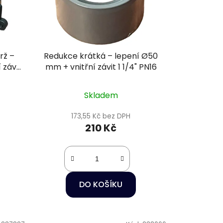
rž –
Redukce krátká – lepení Ø50
 závit
mm + vnitřní závit 1 1/4" PN16
Skladem
173,55 Kč bez DPH
210 Kč
DO KOŠÍKU