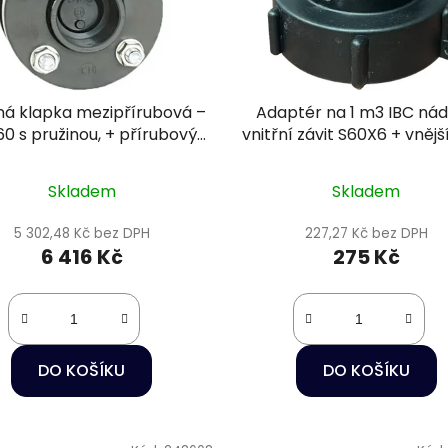
ná klapka mezipřírubová –
Adaptér na 1 m3 IBC nád
0 s pružinou, + přírubový
vnitřní závit S60X6 + vnější
omplet, těsnění EPDM
DN 80
Skladem
Skladem
5 302,48 Kč bez DPH
227,27 Kč bez DPH
6 416 Kč
275 Kč
DO KOŠÍKU
DO KOŠÍKU