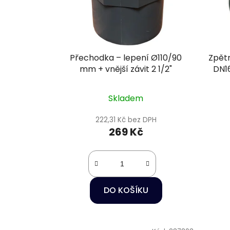
Přechodka – lepení Ø110/90
Zpět
mm + vnější závit 2 1/2"
DN16
k
Skladem
222,31 Kč bez DPH
269 Kč
DO KOŠÍKU