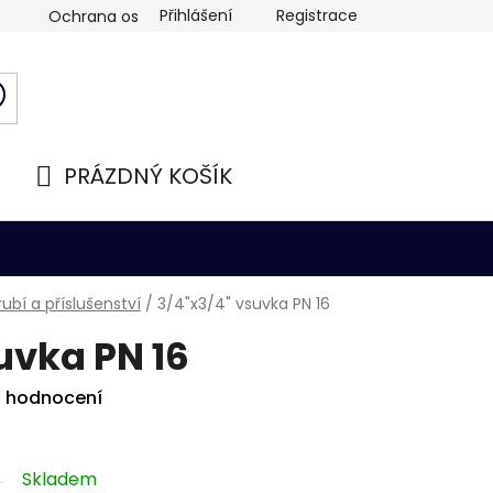
Přihlášení
Registrace
Ochrana osobních údajů
PRÁZDNÝ KOŠÍK
NÁKUPNÍ
KOŠÍK
ubí a příslušenství
/
3/4"x3/4" vsuvka PN 16
uvka PN 16
i hodnocení
Skladem