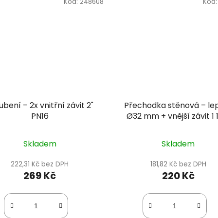
Kód:
248608
Kód
ubení – 2x vnitřní závit 2"
Přechodka stěnová – le
PN16
Ø32 mm + vnější závit 1 
PN16
Skladem
Skladem
222,31 Kč bez DPH
181,82 Kč bez DPH
269 Kč
220 Kč