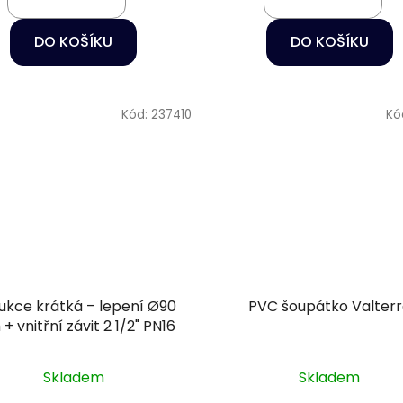
DO KOŠÍKU
DO KOŠÍKU
Kód:
237410
Kó
e krátká – lepení Ø90
PVC šoupátko Valter
 vnitřní závit 2 1/2" PN16
Skladem
Skladem