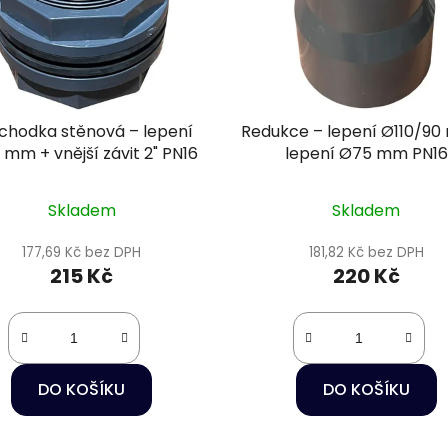
chodka stěnová – lepení
Redukce – lepení Ø110/9
mm + vnější závit 2" PN16
lepení Ø75 mm PN16
Skladem
Skladem
177,69 Kč bez DPH
181,82 Kč bez DPH
215 Kč
220 Kč
DO KOŠÍKU
DO KOŠÍKU