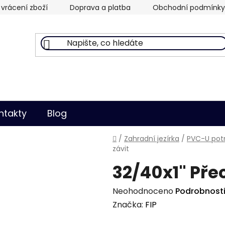
vrácení zboží
Doprava a platba
Obchodní podmínky
ntakty
Blog
Domů
/
Zahradní jezírka
/
PVC-U potr
závit
32/40x1" Pře
Průměrné
Neohodnoceno
Podrobnost
hodnocení
Značka:
FIP
produktu