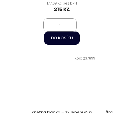
177,69 Kč bez DPH
215 Kč
DO KOŠÍKU
Kód:
237899
Zpětná klapka – 2× lepení Ø63
Šro