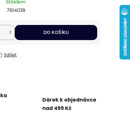
Skladem
7614039
DO KOŠÍKU
Sdílet
uka
Dárek k objednávce
nad 499 Kč