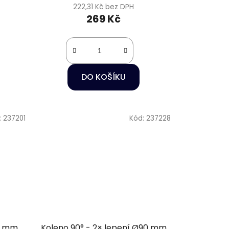
222,31 Kč bez DPH
269 Kč
DO KOŠÍKU
:
237201
Kód:
237228
63 mm
Koleno 90° - 2× lepení Ø90 mm