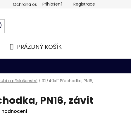
Přihlášení
Registrace
Ochrana osobních údajů
PRÁZDNÝ KOŠÍK
NÁKUPNÍ
KOŠÍK
ubí a příslušenství
/
32/40x1" Přechodka, PN16,
chodka, PN16, závit
i hodnocení