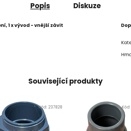
Popis
Diskuze
í, 1 x vývod - vnější závit
Dop
Kate
Hmo
Související produkty
Kód:
237828
Kód