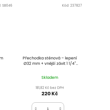
d:
SB046
Kód:
237827
mm
Přechodka stěnová – lepení
Ø32 mm + vnější závit 1 1/4"
PN16
Skladem
181,82 Kč bez DPH
220 Kč