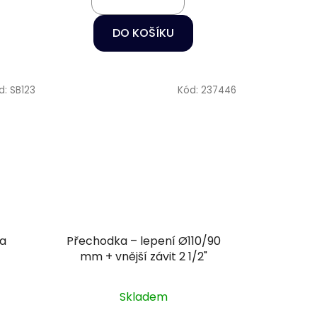
DO KOŠÍKU
d:
SB123
Kód:
237446
ra
Přechodka – lepení Ø110/90
mm + vnější závit 2 1/2"
Skladem