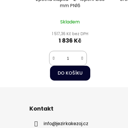
mm PN16
Skladem
1 517,36 Kč bez DPH
1 836 Kč
DO KOŠÍKU
Z
á
Kontakt
p
a
info
@
jezirkakezoj.cz
t