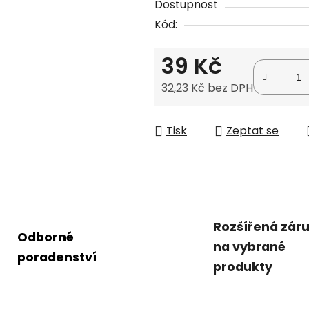
Dostupnost
je
Kód:
0,0
z
39 Kč
5
hvězdiček.
32,23 Kč bez DPH
Měrná cena:
Tisk
Zeptat se
Rozšířená zár
Odborné
na vybrané
poradenství
produkty