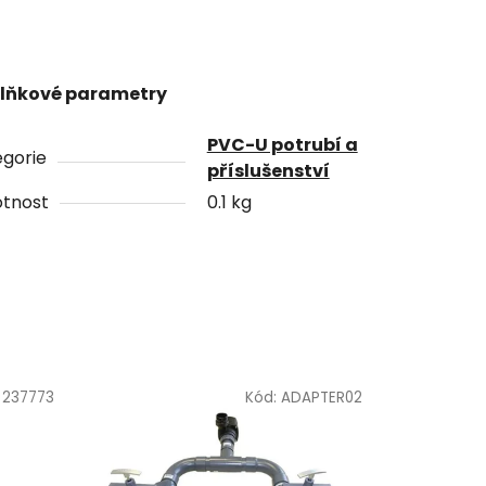
lňkové parametry
PVC-U potrubí a
gorie
příslušenství
tnost
0.1 kg
:
237773
Kód:
ADAPTER02