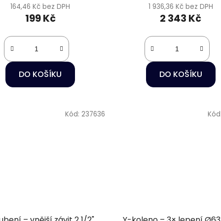
164,46 Kč bez DPH
1 936,36 Kč bez DPH
199 Kč
2 343 Kč
DO KOŠÍKU
DO KOŠÍKU
Kód:
237636
Kód
ubení – vnější závit 2 1/2"
Y-koleno – 3× lepení Ø