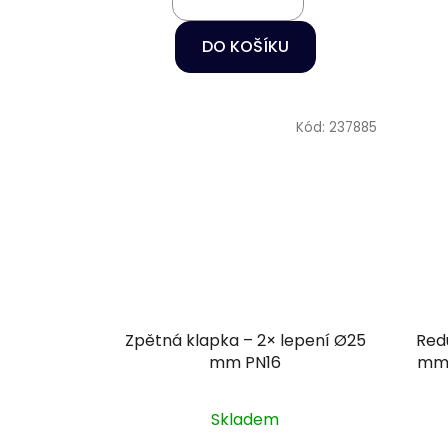
DO KOŠÍKU
Kód:
237885
Zpětná klapka – 2× lepení Ø25
Redukc
mm PN16
mm +
Skladem