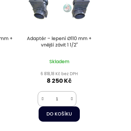
0 mm +
Adaptér – lepení Ø110 mm +
vnější závit 1 1/2"
Skladem
6 818,18 Kč bez DPH
8 250 Kč
DO KOŠÍKU