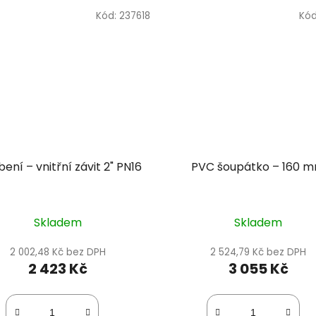
Kód:
237618
Kó
ení – vnitřní závit 2" PN16
PVC šoupátko – 160 
Skladem
Skladem
2 002,48 Kč bez DPH
2 524,79 Kč bez DPH
2 423 Kč
3 055 Kč