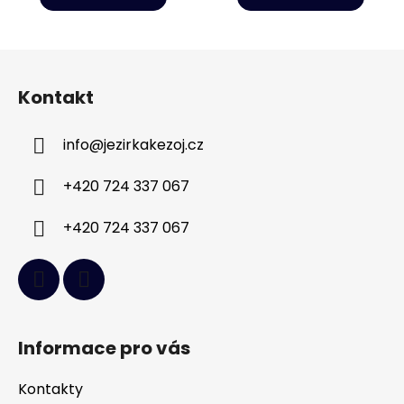
Z
á
Kontakt
p
a
info
@
jezirkakezoj.cz
t
í
+420 724 337 067
+420 724 337 067
Informace pro vás
Kontakty