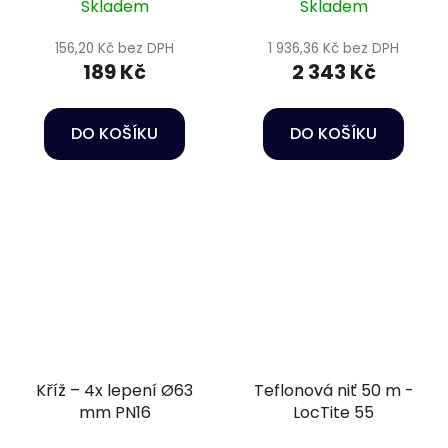
Skladem
Skladem
156,20 Kč bez DPH
1 936,36 Kč bez DPH
189 Kč
2 343 Kč
DO KOŠÍKU
DO KOŠÍKU
Kříž – 4x lepení Ø63
Teflonová niť 50 m -
mm PN16
LocTite 55