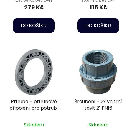
230,58 Kč bez DPH
95,04 Kč bez DPH
279 Kč
115 Kč
DO KOŠÍKU
DO KOŠÍKU
Příruba – přírubové
Šroubení – 2x vnitřní
připojení pro potrubí
závit 2" PN16
Ø75 mm PN16
Skladem
Skladem