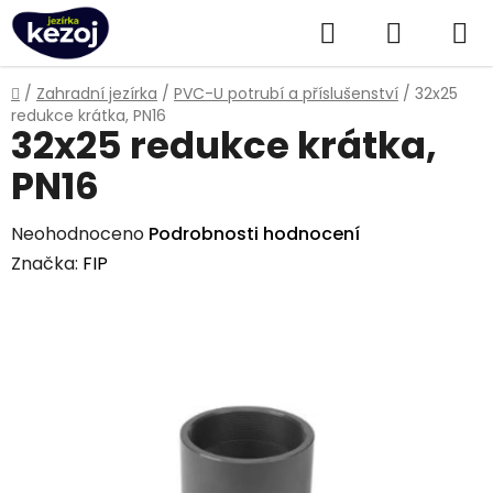
Přejít
Hledat
NÁKUPN
na
obsah
KOŠÍK
Domů
/
Zahradní jezírka
/
PVC-U potrubí a příslušenství
/
32x25
redukce krátka, PN16
32x25 redukce krátka,
PN16
Průměrné
Neohodnoceno
Podrobnosti hodnocení
hodnocení
Značka:
FIP
produktu
je
0,0
z
5
hvězdiček.