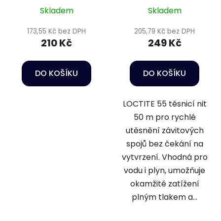
Skladem
Skladem
173,55 Kč bez DPH
205,79 Kč bez DPH
210 Kč
249 Kč
DO KOŠÍKU
DO KOŠÍKU
LOCTITE 55 těsnicí nit
50 m pro rychlé
utěsnění závitových
spojů bez čekání na
vytvrzení. Vhodná pro
vodu i plyn, umožňuje
okamžité zatížení
plným tlakem a...