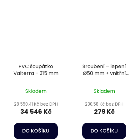
PVC šoupátko
Šroubení – lepení
Valterra – 315 mm
Ø50 mm + vnitřní
závit 1 1/2" PN16
Skladem
Skladem
28 550,41 Kč bez DPH
230,58 Kč bez DPH
34 546 Kč
279 Kč
DO KOŠÍKU
DO KOŠÍKU