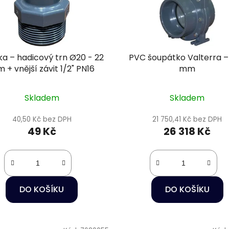
ka – hadicový trn Ø20 - 22
PVC šoupátko Valterra –
 + vnější závit 1/2" PN16
mm
Skladem
Skladem
40,50 Kč bez DPH
21 750,41 Kč bez DPH
49 Kč
26 318 Kč
DO KOŠÍKU
DO KOŠÍKU