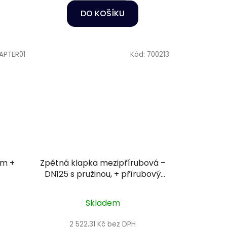
DO KOŠÍKU
APTER01
Kód:
700213
mm +
Zpětná klapka mezipřírubová –
DN125 s pružinou, + přírubový
komplet, těsnění EPDM
Skladem
2 522,31 Kč bez DPH