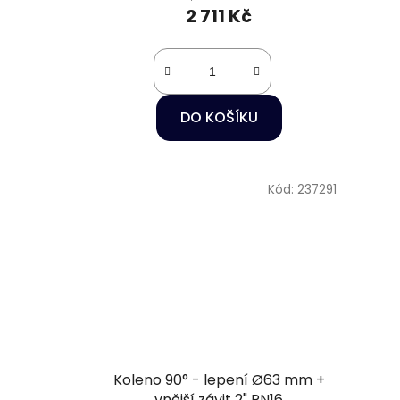
2 711 Kč
DO KOŠÍKU
Kód:
237291
Koleno 90° - lepení Ø63 mm +
vnější závit 2" PN16