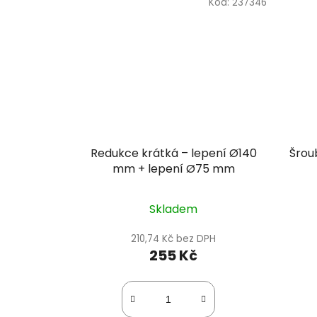
Kód:
237346
Redukce krátká – lepení Ø140
Šroub
mm + lepení Ø75 mm
Skladem
210,74 Kč bez DPH
255 Kč