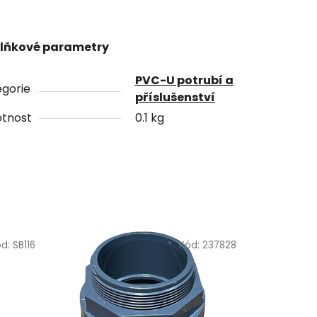
lňkové parametry
PVC-U potrubí a
gorie
příslušenství
tnost
0.1 kg
ód:
SB116
Kód:
237828