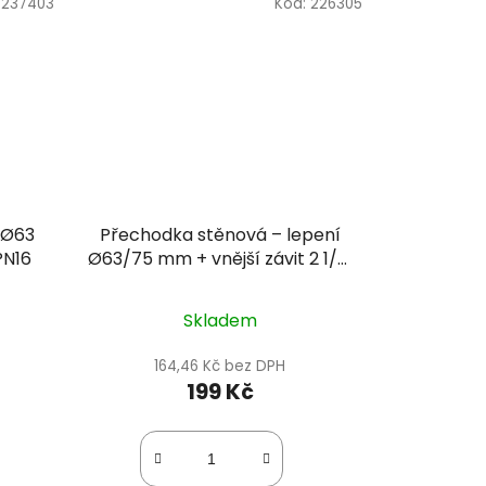
:
237403
Kód:
226305
 Ø63
Přechodka stěnová – lepení
PN16
Ø63/75 mm + vnější závit 2 1/2"
PN16
Skladem
164,46 Kč bez DPH
199 Kč