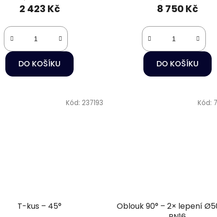
2 423 Kč
8 750 Kč
DO KOŠÍKU
DO KOŠÍKU
Kód:
237193
Kód:
T-kus – 45°
Oblouk 90° – 2× lepení 
PN16