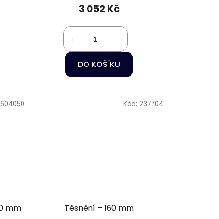
3 052 Kč
DO KOŠÍKU
7604050
Kód:
237704
Ø50 mm
Těsnění – 160 mm