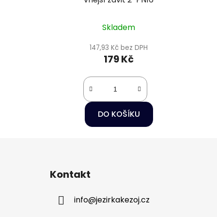
Skladem
147,93 Kč bez DPH
179 Kč
DO KOŠÍKU
Z
á
Kontakt
p
a
info
@
jezirkakezoj.cz
t