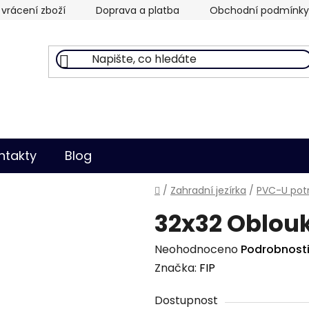
vrácení zboží
Doprava a platba
Obchodní podmínky
ntakty
Blog
Domů
/
Zahradní jezírka
/
PVC-U potr
32x32 Oblouk
Průměrné
Neohodnoceno
Podrobnost
hodnocení
Značka:
FIP
produktu
Dostupnost
je