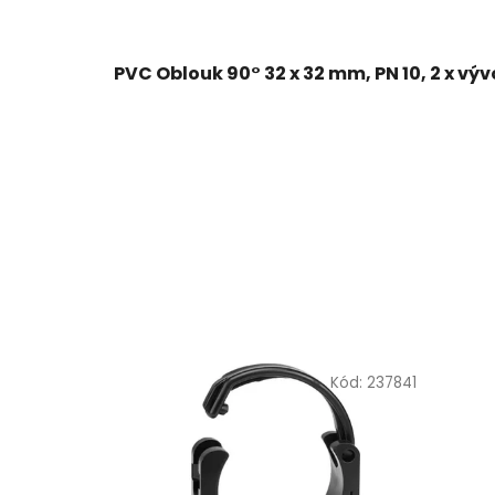
PVC Oblouk 90° 32 x 32 mm, PN 10, 2 x vý
Kód:
237841