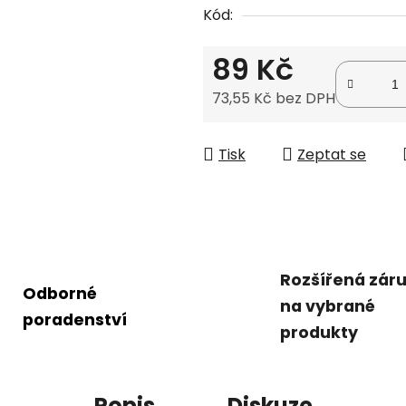
Kód:
0,0
z
89 Kč
5
hvězdiček.
73,55 Kč bez DPH
Měrná cena:
Tisk
Zeptat se
Rozšířená zár
Odborné
na vybrané
poradenství
produkty
Popis
Diskuze