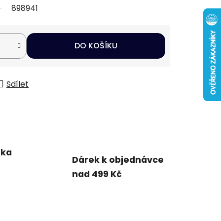
898941
DO KOŠÍKU
Sdílet
uka
Dárek k objednávce
nad 499 Kč