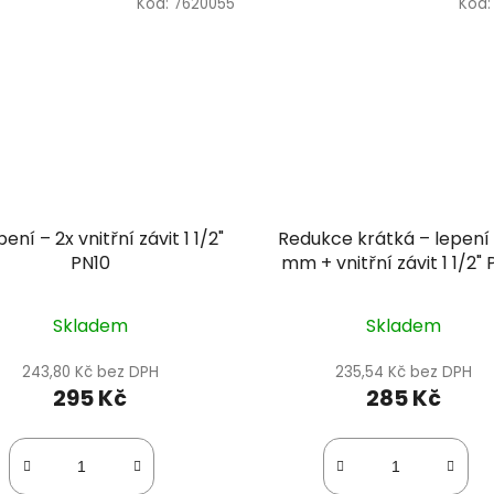
Kód:
7620055
Kód
ení – 2x vnitřní závit 1 1/2"
Redukce krátká – lepení
PN10
mm + vnitřní závit 1 1/2" 
Skladem
Skladem
243,80 Kč bez DPH
235,54 Kč bez DPH
295 Kč
285 Kč