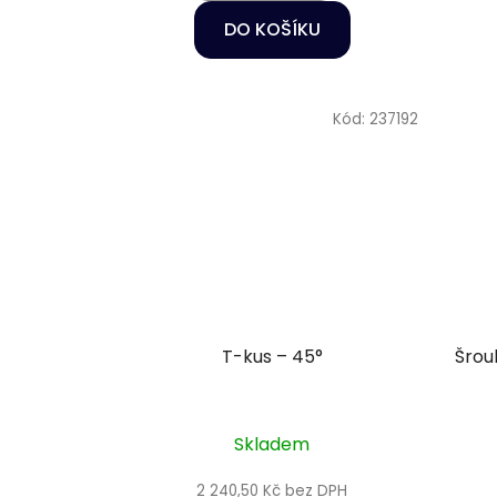
DO KOŠÍKU
Kód:
237192
T-kus – 45°
Šroub
Skladem
2 240,50 Kč bez DPH