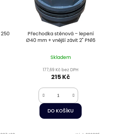
 250
Přechodka stěnová – lepení
Ø40 mm + vnější závit 2" PN16
Skladem
177,69 Kč bez DPH
215 Kč
DO KOŠÍKU