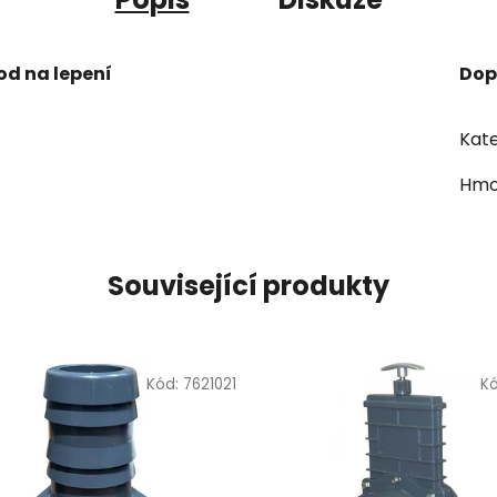
vod na lepení
Dop
Kate
Hmo
Související produkty
Kód:
7621021
K