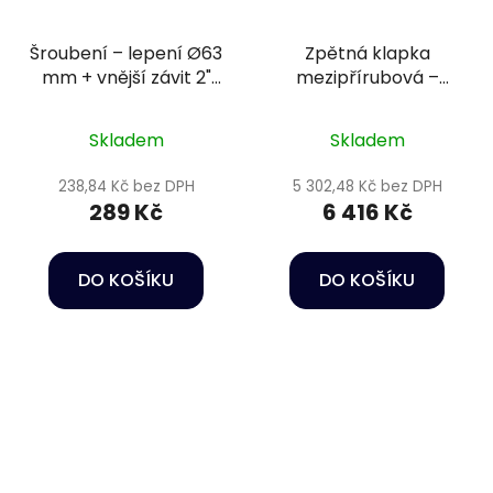
Šroubení – lepení Ø63
Zpětná klapka
mm + vnější závit 2"
mezipřírubová –
PN16
DN160 s pružinou, +
přírubový komplet,
Skladem
Skladem
těsnění EPDM
238,84 Kč bez DPH
5 302,48 Kč bez DPH
289 Kč
6 416 Kč
DO KOŠÍKU
DO KOŠÍKU