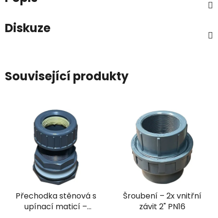
Diskuze
Související produkty
Přechodka stěnová s
Šroubení – 2x vnitřní
upínací maticí –
závit 2" PN16
lepení Ø20 mm +