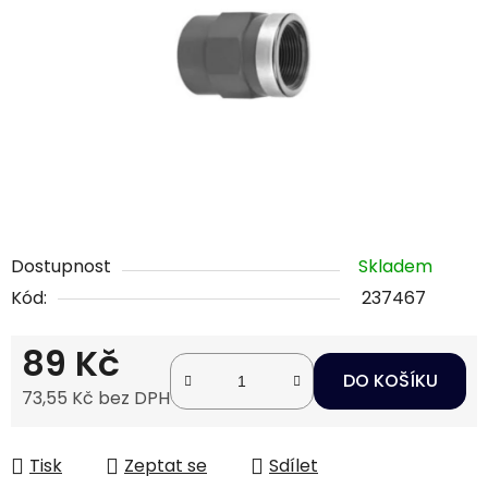
hvězdiček.
Dostupnost
Skladem
Kód:
237467
89 Kč
DO KOŠÍKU
73,55 Kč bez DPH
Měrná cena:
Tisk
Zeptat se
Sdílet