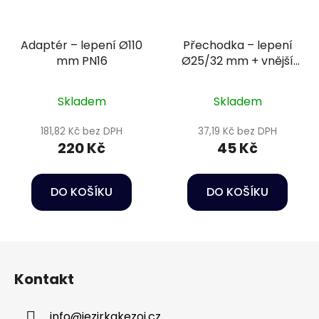
Adaptér – lepení Ø110
Přechodka – lepení
mm PN16
Ø25/32 mm + vnější
závit 1/2" PN16
Skladem
Skladem
181,82 Kč bez DPH
37,19 Kč bez DPH
220 Kč
45 Kč
DO KOŠÍKU
DO KOŠÍKU
Z
á
Kontakt
p
a
info
@
jezirkakezoj.cz