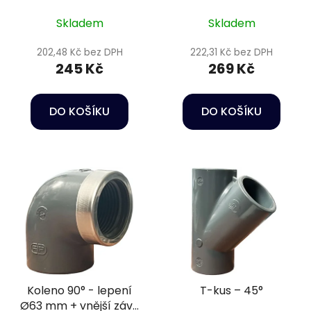
vnitřní závit 3/4" PN16
Skladem
Skladem
202,48 Kč bez DPH
222,31 Kč bez DPH
245 Kč
269 Kč
DO KOŠÍKU
DO KOŠÍKU
Koleno 90° - lepení
T-kus – 45°
Ø63 mm + vnější závit