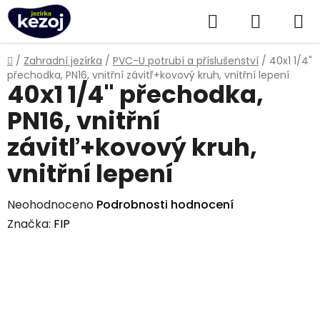
Přejít
Hledat
NÁKUPN
na
obsah
KOŠÍK
Domů
/
Zahradní jezírka
/
PVC-U potrubí a příslušenství
/
40x1 1/4"
přechodka, PN16, vnitřní závitľ+kovový kruh, vnitřní lepení
40x1 1/4" přechodka,
PN16, vnitřní
závitľ+kovový kruh,
vnitřní lepení
Průměrné
Neohodnoceno
Podrobnosti hodnocení
hodnocení
Značka:
FIP
produktu
je
0,0
z
5