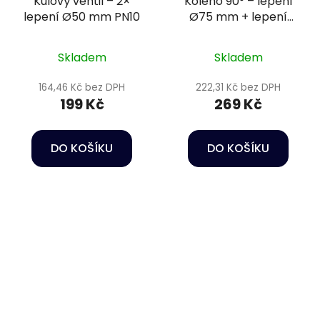
Kulový ventil – 2×
Koleno 90° – lepení
lepení Ø50 mm PN10
Ø75 mm + lepení
Ø75/63 mm PN10
Skladem
Skladem
164,46 Kč bez DPH
222,31 Kč bez DPH
199 Kč
269 Kč
DO KOŠÍKU
DO KOŠÍKU