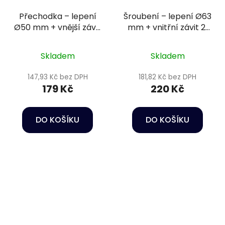
Přechodka – lepení
Šroubení – lepení Ø63
Ø50 mm + vnější závit
mm + vnitřní závit 2"
1" PN10
PN16
Skladem
Skladem
147,93 Kč bez DPH
181,82 Kč bez DPH
179 Kč
220 Kč
DO KOŠÍKU
DO KOŠÍKU