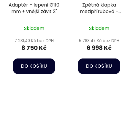
Adaptér – lepení Ø110
Zpětná klapka
mm + vnější závit 2"
mezipřírubová –
DN200 s pružinou, +
přírubový komplet,
Skladem
Skladem
těsnění EPDM
7 231,40 Kč bez DPH
5 783,47 Kč bez DPH
8 750 Kč
6 998 Kč
DO KOŠÍKU
DO KOŠÍKU