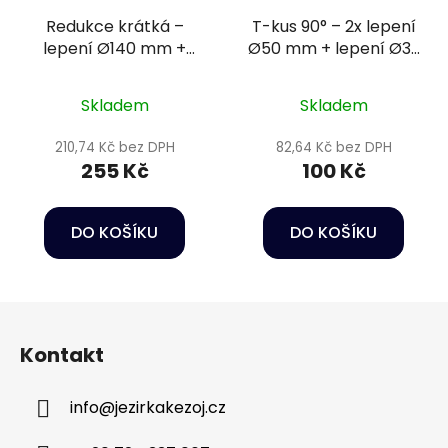
Redukce krátká –
T-kus 90° – 2x lepení
lepení Ø140 mm +
Ø50 mm + lepení Ø32
lepení Ø125 mm
mm PN10
Skladem
Skladem
210,74 Kč bez DPH
82,64 Kč bez DPH
255 Kč
100 Kč
DO KOŠÍKU
DO KOŠÍKU
Z
á
Kontakt
p
a
info
@
jezirkakezoj.cz
t
í