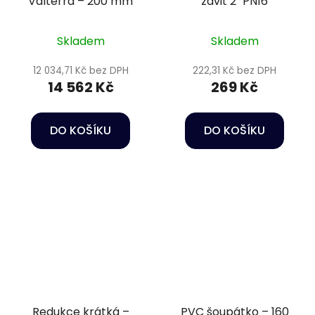
Valterra – 200 mm
závit 2" PN16
Skladem
Skladem
12 034,71 Kč bez DPH
222,31 Kč bez DPH
14 562 Kč
269 Kč
DO KOŠÍKU
DO KOŠÍKU
Redukce krátká –
PVC šoupátko – 160