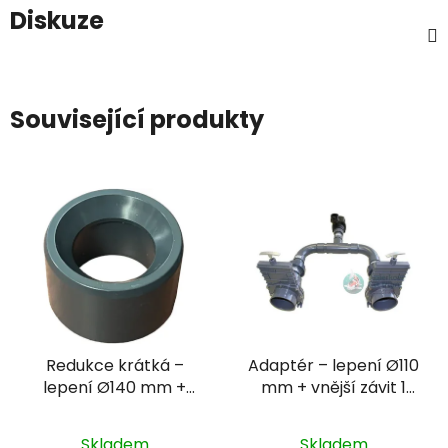
Diskuze
Související produkty
Redukce krátká –
Adaptér – lepení Ø110
lepení Ø140 mm +
mm + vnější závit 1
lepení Ø90 mm
1/2"
Skladem
Skladem