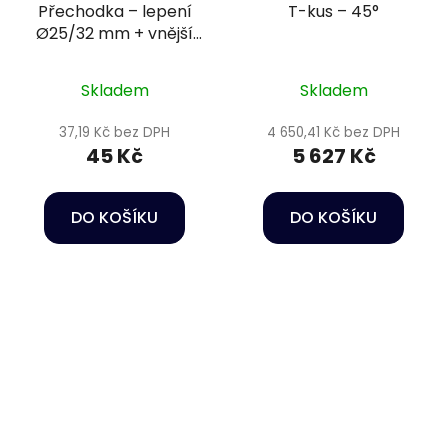
Přechodka – lepení
T-kus – 45°
Ø25/32 mm + vnější
závit 1/2" PN16
Skladem
Skladem
37,19 Kč bez DPH
4 650,41 Kč bez DPH
45 Kč
5 627 Kč
DO KOŠÍKU
DO KOŠÍKU