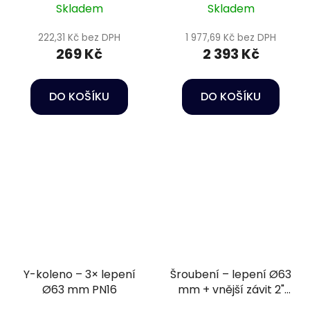
Skladem
Skladem
222,31 Kč bez DPH
1 977,69 Kč bez DPH
269 Kč
2 393 Kč
DO KOŠÍKU
DO KOŠÍKU
Y-koleno – 3× lepení
Šroubení – lepení Ø63
Ø63 mm PN16
mm + vnější závit 2"
PN16