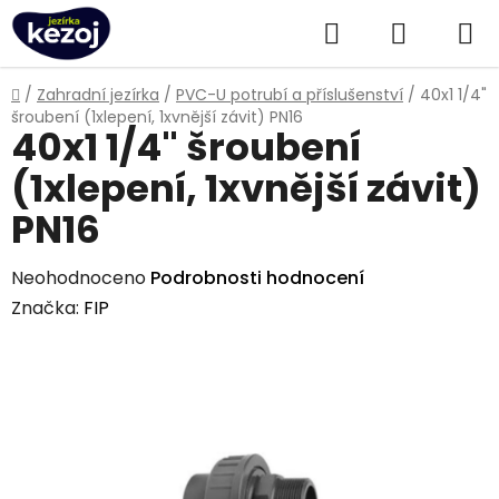
Přejít
Hledat
NÁKUPN
na
obsah
KOŠÍK
Domů
/
Zahradní jezírka
/
PVC-U potrubí a příslušenství
/
40x1 1/4"
šroubení (1xlepení, 1xvnější závit) PN16
40x1 1/4" šroubení
(1xlepení, 1xvnější závit)
PN16
Průměrné
Neohodnoceno
Podrobnosti hodnocení
hodnocení
Značka:
FIP
produktu
je
0,0
z
5
hvězdiček.