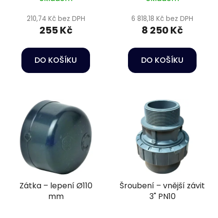
210,74 Kč bez DPH
6 818,18 Kč bez DPH
255 Kč
8 250 Kč
DO KOŠÍKU
DO KOŠÍKU
Zátka – lepení Ø110
Šroubení – vnější závit
mm
3" PN10