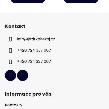
Z
á
Kontakt
p
a
info
@
jezirkakezoj.cz
t
í
+420 724 337 067
+420 724 337 067
Informace pro vás
Kontakty