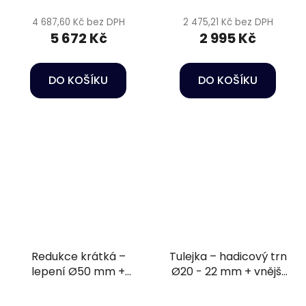
4 687,60 Kč bez DPH
2 475,21 Kč bez DPH
5 672 Kč
2 995 Kč
DO KOŠÍKU
DO KOŠÍKU
Redukce krátká –
Tulejka – hadicový trn
lepení Ø50 mm +
Ø20 - 22 mm + vnější
vnitřní závit 1 1/4" PN16
závit 1/2" PN16