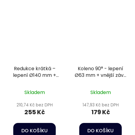
Redukce krátká –
Koleno 90° - lepení
lepení Ø140 mm +
Ø63 mm + vnější závit
lepení Ø75 mm
2" PN16
Skladem
Skladem
210,74 Kč bez DPH
147,93 Kč bez DPH
255 Kč
179 Kč
DO KOŠÍKU
DO KOŠÍKU