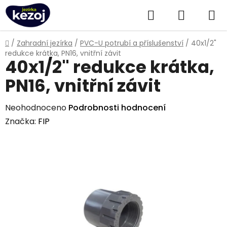
Přejít
Hledat
NÁKUPN
na
obsah
KOŠÍK
Domů
/
Zahradní jezírka
/
PVC-U potrubí a příslušenství
/
40x1/2"
redukce krátka, PN16, vnitřní závit
40x1/2" redukce krátka,
PN16, vnitřní závit
Průměrné
Neohodnoceno
Podrobnosti hodnocení
hodnocení
Značka:
FIP
produktu
je
0,0
z
5
hvězdiček.