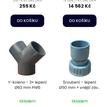
210,74 Kč bez DPH
12 034,71 Kč bez DPH
255 Kč
14 562 Kč
DO KOŠÍKU
DO KOŠÍKU
Y-koleno – 3× lepení
Šroubení – lepení
Ø63 mm PN16
Ø50 mm + vnější závit
2" PN10
Skladem
Skladem