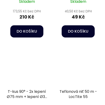
Skladem
Skladem
173,55 Kč bez DPH
40,50 Kč bez DPH
210 Kč
49 Kč
DO KOŠÍKU
DO KOŠÍKU
T-kus 90° - 2x lepení
Teflonová niť 50 m -
Ø75 mm + lepení Ø32
LocTite 55
mm PN16