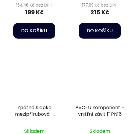
164,46 Kč bez DPH
177,69 Kč bez DPH
199 Kč
215 Kč
DO KOŠÍKU
DO KOŠÍKU
Zpětná klapka
PVC-U komponent –
mezipřírubová –
vnitřní závit 1" PN16
DN140 s pružinou, +
přírubový komplet,
Skladem
Skladem
těsnění EPDM