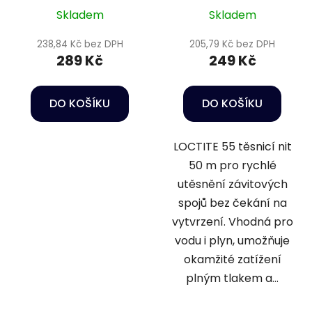
Skladem
Skladem
238,84 Kč bez DPH
205,79 Kč bez DPH
289 Kč
249 Kč
DO KOŠÍKU
DO KOŠÍKU
LOCTITE 55 těsnicí nit
50 m pro rychlé
utěsnění závitových
spojů bez čekání na
vytvrzení. Vhodná pro
vodu i plyn, umožňuje
okamžité zatížení
plným tlakem a...