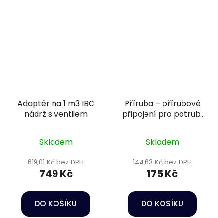
Adaptér na 1 m3 IBC
Příruba – přírubové
nádrž s ventilem
připojení pro potrubí
Ø75 mm PN16
Skladem
Skladem
619,01 Kč bez DPH
144,63 Kč bez DPH
749 Kč
175 Kč
DO KOŠÍKU
DO KOŠÍKU