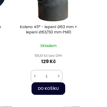
m
Koleno 45° - lepení Ø63 mm +
lepení Ø63/50 mm PN10
Skladem
106,61 Kč bez DPH
129 Kč
DO KOŠÍKU