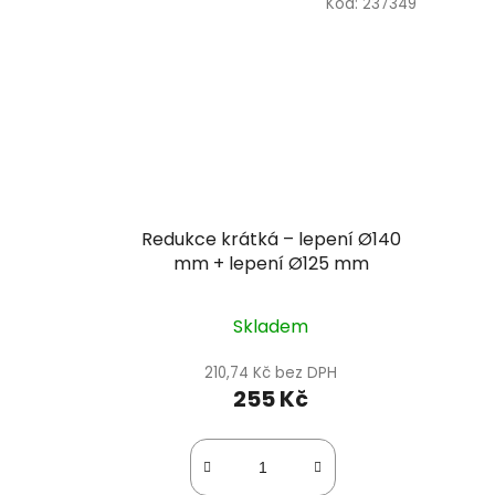
Kód:
237349
Redukce krátká – lepení Ø140
mm + lepení Ø125 mm
Skladem
210,74 Kč bez DPH
255 Kč