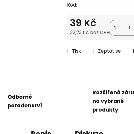
Kód:
0,0
z
39 Kč
5
hvězdiček.
32,23 Kč bez DPH
Měrná cena:
Tisk
Zeptat se
Rozšířená zár
Odborné
na vybrané
poradenství
produkty
Popis
Diskuze