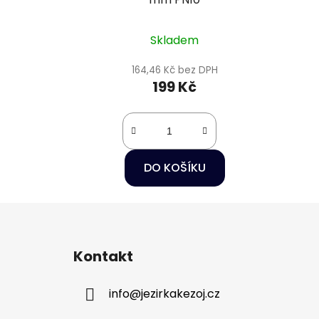
Skladem
164,46 Kč bez DPH
199 Kč
DO KOŠÍKU
Z
á
Kontakt
p
a
info
@
jezirkakezoj.cz
t