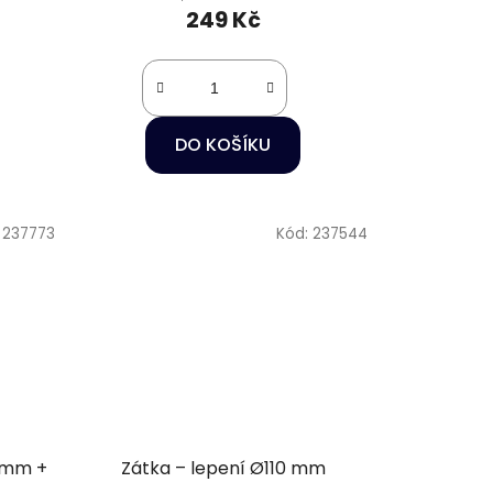
249 Kč
DO KOŠÍKU
:
237773
Kód:
237544
0 mm +
Zátka – lepení Ø110 mm