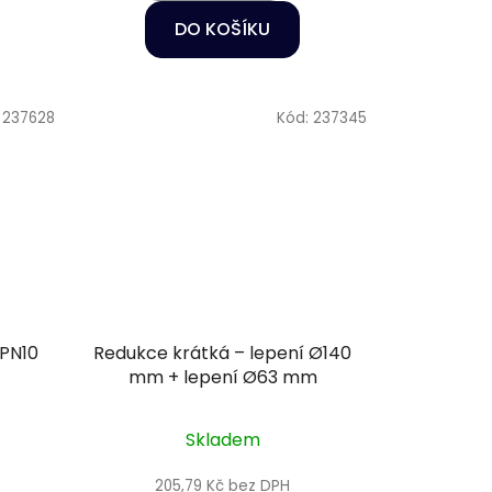
DO KOŠÍKU
:
237628
Kód:
237345
 PN10
Redukce krátká – lepení Ø140
mm + lepení Ø63 mm
Skladem
205,79 Kč bez DPH