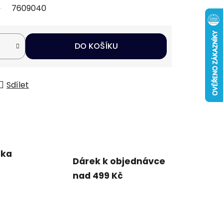
7609040
DO KOŠÍKU
Sdílet
uka
Dárek k objednávce
nad 499 Kč