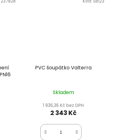
:
237828
Kód:
SB123
pení
PVC šoupátko Valterra
 PN16
Skladem
1 936,36 Kč bez DPH
2 343 Kč