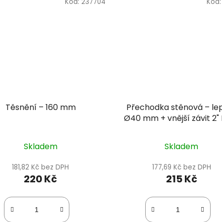
Kód:
237704
Kód
Těsnění – 160 mm
Přechodka stěnová – le
Ø40 mm + vnější závit 2"
Skladem
Skladem
181,82 Kč bez DPH
177,69 Kč bez DPH
220 Kč
215 Kč