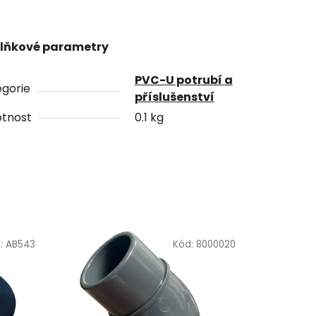
lňkové parametry
PVC-U potrubí a
gorie
příslušenství
tnost
0.1 kg
:
AB543
Kód:
8000020