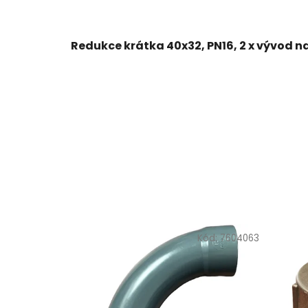
Redukce krátka 40x32, PN16, 2 x vývod na
Kód:
7604063