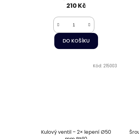
210 Kč
DO KOŠÍKU
Kód:
215003
Kulový ventil – 2× lepení Ø50
Šro
mm PN10