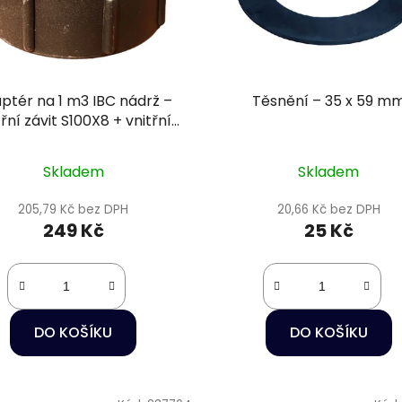
ptér na 1 m3 IBC nádrž –
Těsnění – 35 x 59 m
třní závit S100X8 + vnitřní
závit 2"
Skladem
Skladem
205,79 Kč bez DPH
20,66 Kč bez DPH
249 Kč
25 Kč
DO KOŠÍKU
DO KOŠÍKU