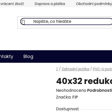
vrácení zboží
Doprava a platba
Obchodní podmínky
ntakty
Blog
Domů
/
Zahradní jezírka
/
PVC-U potr
40x32 redukc
Průměrné
Neohodnoceno
Podrobnost
hodnocení
Značka:
FIP
produktu
Dostupnost
je