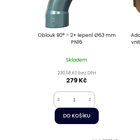
Oblouk 90° – 2× lepení Ø63 mm
Ada
PN16
vni
Skladem
230,58 Kč bez DPH
279 Kč
DO KOŠÍKU