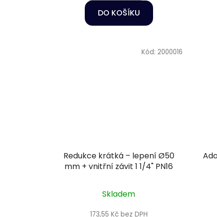
DO KOŠÍKU
Kód:
2000016
Redukce krátká – lepení Ø50
Ada
mm + vnitřní závit 1 1/4" PN16
Skladem
173,55 Kč bez DPH