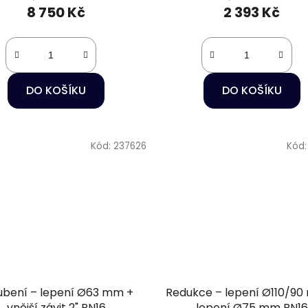
8 750 Kč
2 393 Kč
DO KOŠÍKU
DO KOŠÍKU
Kód:
237626
Kód
ubení – lepení Ø63 mm +
Redukce – lepení Ø110/9
vnější závit 2" PN16
lepení Ø75 mm PN16