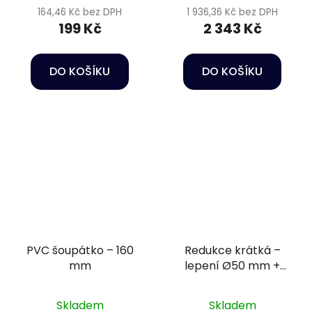
164,46 Kč bez DPH
1 936,36 Kč bez DPH
199 Kč
2 343 Kč
DO KOŠÍKU
DO KOŠÍKU
PVC šoupátko – 160
Redukce krátká –
mm
lepení Ø50 mm +
vnitřní závit 1 1/4" PN16
Skladem
Skladem