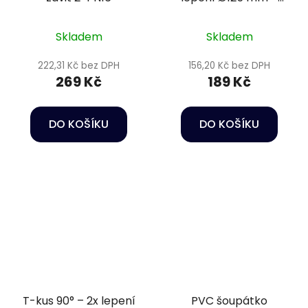
lepení Ø110 mm PN16
Skladem
Skladem
222,31 Kč bez DPH
156,20 Kč bez DPH
269 Kč
189 Kč
DO KOŠÍKU
DO KOŠÍKU
T-kus 90° – 2x lepení
PVC šoupátko