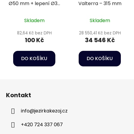
Ø50 mm + lepení Ø32
Valterra – 315 mm
mm PN10
Skladem
Skladem
82,64 Kč bez DPH
28 550,41 Kč bez DPH
100 Kč
34 546 Kč
DO KOŠÍKU
DO KOŠÍKU
Z
á
Kontakt
p
a
info
@
jezirkakezoj.cz
t
í
+420 724 337 067