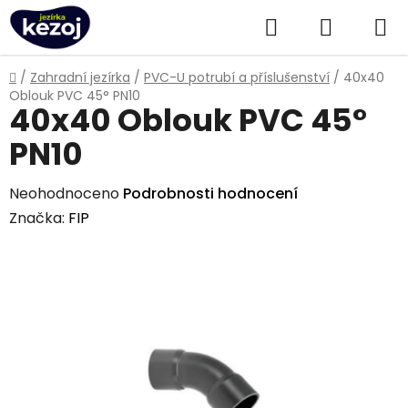
Přejít
Hledat
NÁKUPN
na
obsah
KOŠÍK
Domů
/
Zahradní jezírka
/
PVC-U potrubí a příslušenství
/
40x40
Oblouk PVC 45° PN10
40x40 Oblouk PVC 45°
PN10
Průměrné
Neohodnoceno
Podrobnosti hodnocení
hodnocení
Značka:
FIP
produktu
je
0,0
z
5
hvězdiček.