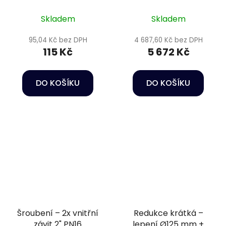
DN140 s pružinou, +
přírubový komplet,
Skladem
Skladem
těsnění EPDM
95,04 Kč bez DPH
4 687,60 Kč bez DPH
115 Kč
5 672 Kč
DO KOŠÍKU
DO KOŠÍKU
Šroubení – 2x vnitřní
Redukce krátká –
závit 2" PN16
lepení Ø125 mm +