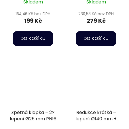
Skladem
Skladem
164,46 Kč bez DPH
230,58 Kč bez DPH
199 Kč
279 Kč
DO KOŠÍKU
DO KOŠÍKU
Zpětná klapka – 2×
Redukce krátká –
lepení Ø25 mm PN16
lepení Ø140 mm +
lepení Ø90 mm