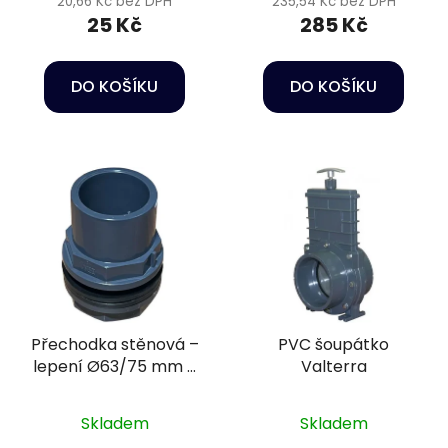
20,66 Kč bez DPH
235,54 Kč bez DPH
25 Kč
285 Kč
DO KOŠÍKU
DO KOŠÍKU
Přechodka stěnová –
PVC šoupátko
lepení Ø63/75 mm +
Valterra
vnější závit 2 1/2" PN16
Skladem
Skladem