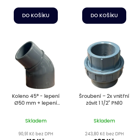
DO KOŠÍKU
DO KOŠÍKU
Koleno 45° - lepení
Šroubení – 2x vnitřní
Ø50 mm + lepení
závit 1 1/2" PN10
Ø50/40 mm PN10
Skladem
Skladem
90,91 Kč bez DPH
243,80 Kč bez DPH