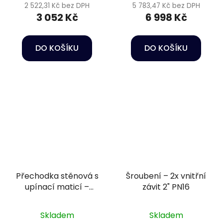
2 522,31 Kč bez DPH
5 783,47 Kč bez DPH
3 052 Kč
6 998 Kč
DO KOŠÍKU
DO KOŠÍKU
Přechodka stěnová s
Šroubení – 2x vnitřní
upínací maticí –
závit 2" PN16
lepení Ø20 mm +
vnitřní závit 3/4" PN16
Skladem
Skladem