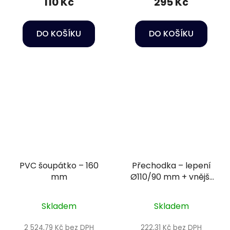
110 Kč
295 Kč
DO KOŠÍKU
DO KOŠÍKU
PVC šoupátko – 160
Přechodka – lepení
mm
Ø110/90 mm + vnější
závit 2 1/2"
Skladem
Skladem
2 524,79 Kč bez DPH
222,31 Kč bez DPH