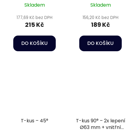
Skladem
Skladem
177,69 Kč bez DPH
156,20 Kč bez DPH
215 Kč
189 Kč
DO KOŠÍKU
DO KOŠÍKU
T-kus – 45°
T-kus 90° – 2x lepení
Ø63 mm + vnitřní
závit 2" PN16