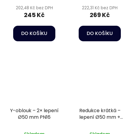
202,48 Kč bez DPH
222,31 Kč bez DPH
245 Kč
269 Kč
DO KOŠÍKU
DO KOŠÍKU
Y-oblouk – 2× lepení
Redukce krátká –
Ø50 mm PN16
lepení Ø50 mm +
vnitřní závit 1 1/4" PN16