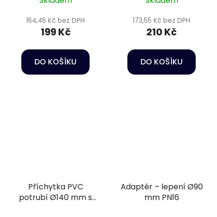
Skladem
Skladem
164,46 Kč bez DPH
173,55 Kč bez DPH
199 Kč
210 Kč
DO KOŠÍKU
DO KOŠÍKU
Příchytka PVC
Adaptér – lepení Ø90
potrubí Ø140 mm s
mm PN16
bezpečnostní sponou