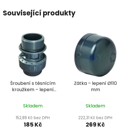
Související produkty
Šroubení s těsnícím
Zátka – lepení Ø110
kroužkem – lepení
mm
Ø50 mm + vnější závit
1/2" PN16
Skladem
Skladem
152,89 Kč bez DPH
222,31 Kč bez DPH
185 Kč
269 Kč