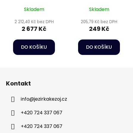
Skladem
Skladem
2 212,40 Kč bez DPH
205,79 Kč bez DPH
2 677 Kč
249 Kč
DO KOŠÍKU
DO KOŠÍKU
Z
á
Kontakt
p
a
info
@
jezirkakezoj.cz
t
í
+420 724 337 067
+420 724 337 067