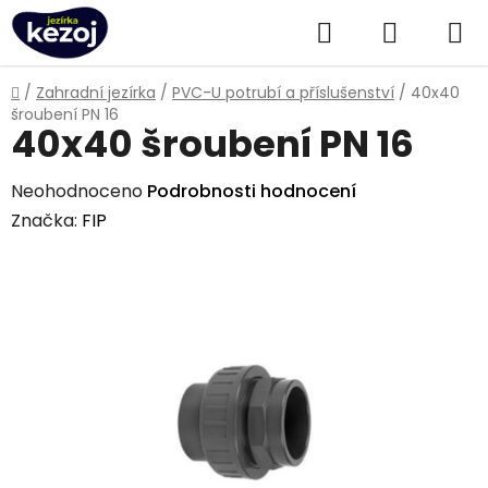
Přejít
Hledat
NÁKUPN
na
obsah
KOŠÍK
Domů
/
Zahradní jezírka
/
PVC-U potrubí a příslušenství
/
40x40
šroubení PN 16
40x40 šroubení PN 16
Průměrné
Neohodnoceno
Podrobnosti hodnocení
hodnocení
Značka:
FIP
produktu
je
0,0
z
5
hvězdiček.