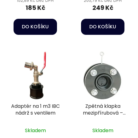
152,89 Kč bez DPH
205,79 Kč bez DPH
185 Kč
249 Kč
DO KOŠÍKU
DO KOŠÍKU
Adaptér na 1 m3 IBC
Zpětná klapka
nádrž s ventilem
mezipřírubová –
DN200 s pružinou, +
přírubový komplet,
Skladem
Skladem
těsnění EPDM