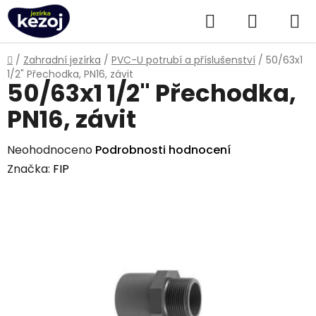
Přejít
Hledat
NÁKUPN
na
obsah
KOŠÍK
Domů
/
Zahradní jezírka
/
PVC-U potrubí a příslušenství
/
50/63x1
1/2" Přechodka, PN16, závit
50/63x1 1/2" Přechodka,
PN16, závit
Průměrné
Neohodnoceno
Podrobnosti hodnocení
hodnocení
Značka:
FIP
produktu
je
0,0
z
5
hvězdiček.