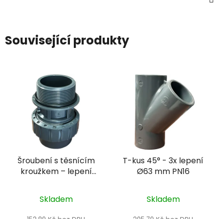
Související produkty
Šroubení s těsnícím
T-kus 45° - 3x lepení
kroužkem – lepení
Ø63 mm PN16
Ø50 mm + vnější závit
1/2" PN16
Skladem
Skladem