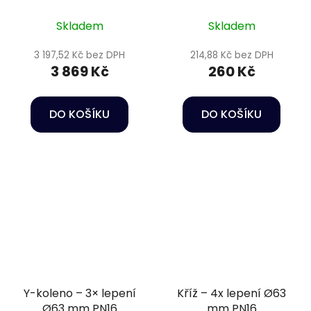
DN90 s pružinou, +
lepení Ø110 mm
přírubový komplet,
Skladem
Skladem
těsnění EPDM
3 197,52 Kč bez DPH
214,88 Kč bez DPH
3 869 Kč
260 Kč
DO KOŠÍKU
DO KOŠÍKU
Y-koleno – 3× lepení
Kříž – 4x lepení Ø63
Ø63 mm PN16
mm PN16