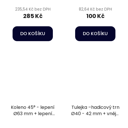
235,54 Kč bez DPH
82,64 Kč bez DPH
285 Kč
100 Kč
DO KOŠÍKU
DO KOŠÍKU
Koleno 45° - lepení
Tulejka –hadicový trn
Ø63 mm + lepení
Ø40 - 42 mm + vnější
Ø63/50 mm PN10
závit 1 1/4" PN16