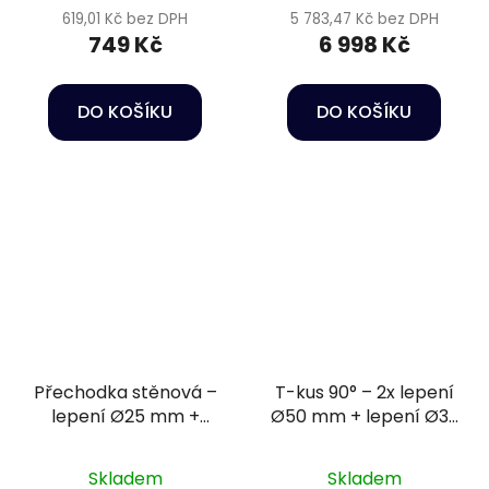
619,01 Kč bez DPH
5 783,47 Kč bez DPH
749 Kč
6 998 Kč
DO KOŠÍKU
DO KOŠÍKU
Přechodka stěnová –
T-kus 90° – 2x lepení
lepení Ø25 mm +
Ø50 mm + lepení Ø32
vnitřní závit 1" PN16
mm PN10
Skladem
Skladem