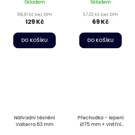
Skladem
Skladem
106,61 Kč bez DPH
57,02 Kč bez DPH
129 Kč
69 Kč
DO KOŠÍKU
DO KOŠÍKU
Náhradní těsnění
Přechodka – lepení
Valterra 63 mm
Ø75 mm + vnitřní
závit 2 1/2"