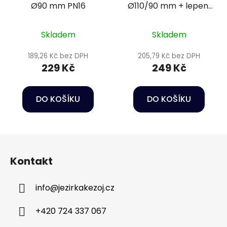
Ø90 mm PN16
Ø110/90 mm + lepení
Ø63 mm PN16
Skladem
Skladem
189,26 Kč bez DPH
205,79 Kč bez DPH
229 Kč
249 Kč
DO KOŠÍKU
DO KOŠÍKU
Z
á
Kontakt
p
a
info
@
jezirkakezoj.cz
t
í
+420 724 337 067