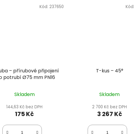
Kód:
237650
Kód
uba – přírubové připojení
T-kus – 45°
o potrubí Ø75 mm PN16
Skladem
Skladem
144,63 Kč bez DPH
2 700 Kč bez DPH
175 Kč
3 267 Kč