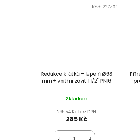
Kód:
237403
Redukce krátká – lepení Ø63
Přír
mm + vnitřní závit 1 1/2" PN16
pr
Skladem
235,54 Kč bez DPH
285 Kč