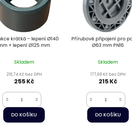
kce krátká – lepení Ø140
Přírubové připojení pro p
mm + lepení Ø125 mm
Ø63 mm PN16
Skladem
Skladem
210,74 Kč bez DPH
177,69 Kč bez DPH
255 Kč
215 Kč
DO KOŠÍKU
DO KOŠÍKU