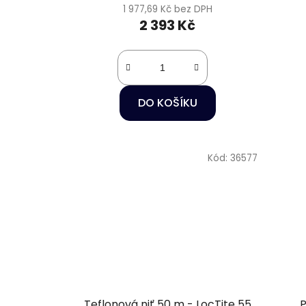
1 977,69 Kč bez DPH
2 393 Kč
DO KOŠÍKU
Kód:
36577
Teflonová niť 50 m - LocTite 55
P