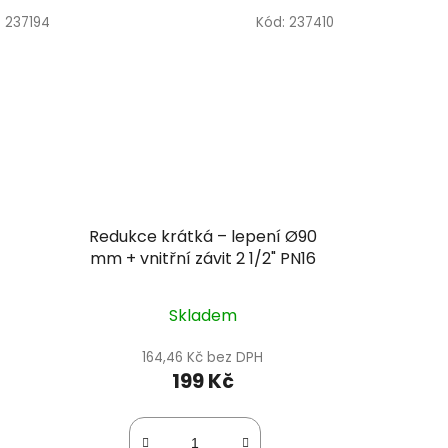
:
237194
Kód:
237410
Redukce krátká – lepení Ø90
mm + vnitřní závit 2 1/2" PN16
Skladem
164,46 Kč bez DPH
199 Kč