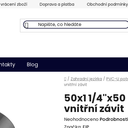
vrácení zboží
Doprava a platba
Obchodní podmínky
ntakty
Blog
Domů
/
Zahradní jezírka
/
PVC-U potr
vnitřní závit
50x1 1/4"x50
vnitřní závit
Průměrné
Neohodnoceno
Podrobnost
hodnocení
Značka:
FIP