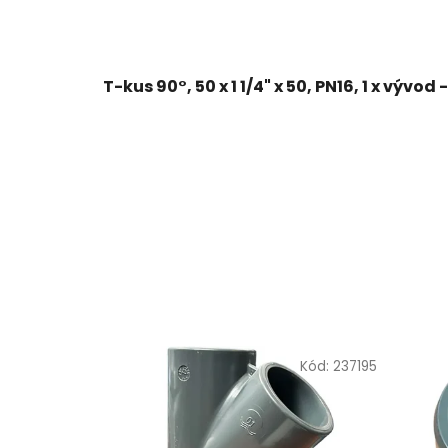
T-kus 90°, 50 x 1 1/4" x 50, PN16, 1 x vývod 
Kód:
237195