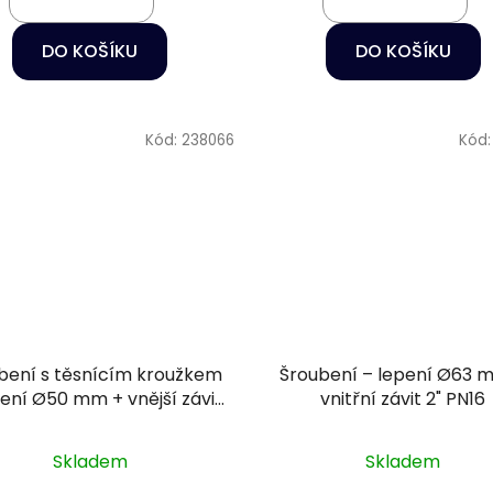
DO KOŠÍKU
DO KOŠÍKU
Kód:
238066
Kód
bení s těsnícím kroužkem
Šroubení – lepení Ø63 
pení Ø50 mm + vnější závit
vnitřní závit 2" PN16
1/2" PN16
Skladem
Skladem