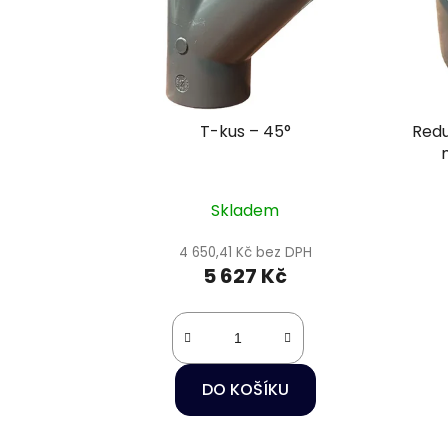
T-kus – 45°
Redu
Skladem
4 650,41 Kč bez DPH
5 627 Kč
DO KOŠÍKU