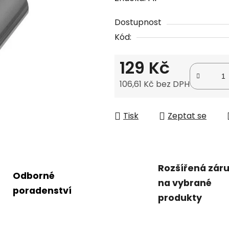
produktu
Dostupnost
je
Kód:
0,0
z
129 Kč
5
hvězdiček.
106,61 Kč bez DPH
Měrná cena:
Tisk
Zeptat se
Rozšířená zár
Odborné
na vybrané
poradenství
produkty