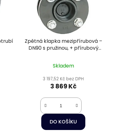
otrubí
Zpětná klapka mezipřírubová –
DN90 s pružinou, + přírubový
komplet, těsnění EPDM
Skladem
3 197,52 Kč bez DPH
3 869 Kč
DO KOŠÍKU