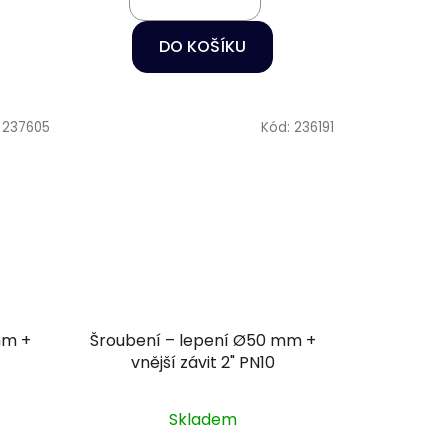
DO KOŠÍKU
:
237605
Kód:
236191
mm +
Šroubení – lepení Ø50 mm +
vnější závit 2" PN10
Skladem