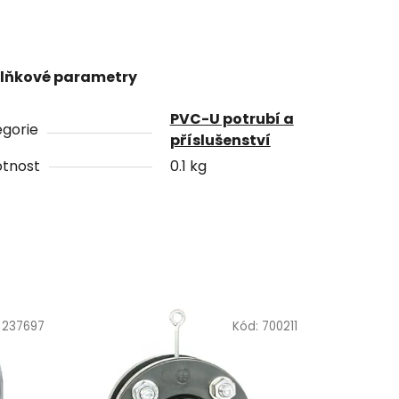
lňkové parametry
PVC-U potrubí a
gorie
příslušenství
tnost
0.1 kg
:
237697
Kód:
700211