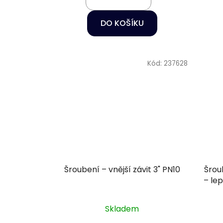
DO KOŠÍKU
Kód:
237628
Šroubení – vnější závit 3" PN10
Šrou
– le
Skladem