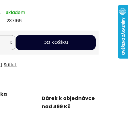
Skladem
237166
DO KOŠÍKU
Sdílet
uka
Dárek k objednávce
nad 499 Kč