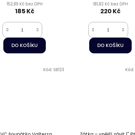
152,89 Kč bez DPH
181,82 Kč bez DPH
185 Kč
220 Kč
DO KOŠÍKU
DO KOŠÍKU
Kód:
SB123
Kód
VC šoupátko Valterra
Zátka – vnější závit 1" P