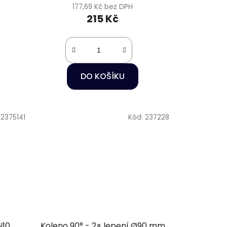
177,69 Kč bez DPH
215 Kč
DO KOŠÍKU
:
2375141
Kód:
237228
N10
Koleno 90° - 2× lepení Ø90 mm