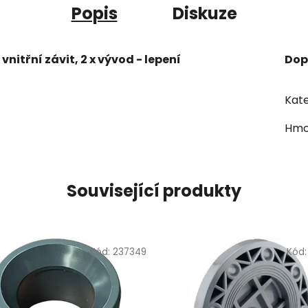
Popis
Diskuze
- vnitřní závit, 2 x vývod - lepení
Dop
Kate
Hmo
Související produkty
Kód:
237349
Kód