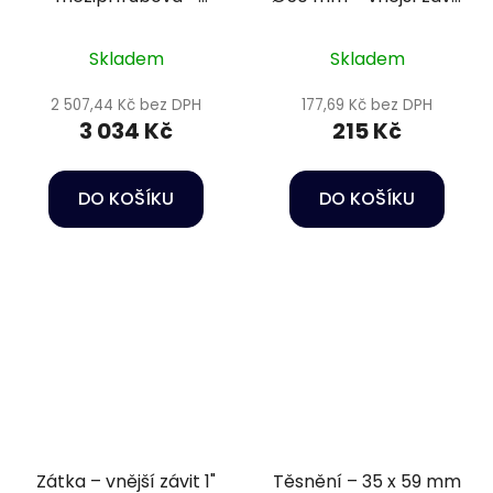
DN110 s pružinou, +
2" PN10
přírubový komplet,
Skladem
Skladem
těsnění EPDM
2 507,44 Kč bez DPH
177,69 Kč bez DPH
3 034 Kč
215 Kč
DO KOŠÍKU
DO KOŠÍKU
Zátka – vnější závit 1"
Těsnění – 35 x 59 mm