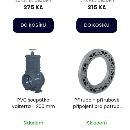
227,27 Kč bez DPH
177,69 Kč bez DPH
275 Kč
215 Kč
DO KOŠÍKU
DO KOŠÍKU
PVC šoupátko
Příruba – přírubové
Valterra – 200 mm
připojení pro potrubí
Ø110 mm PN16
Skladem
Skladem