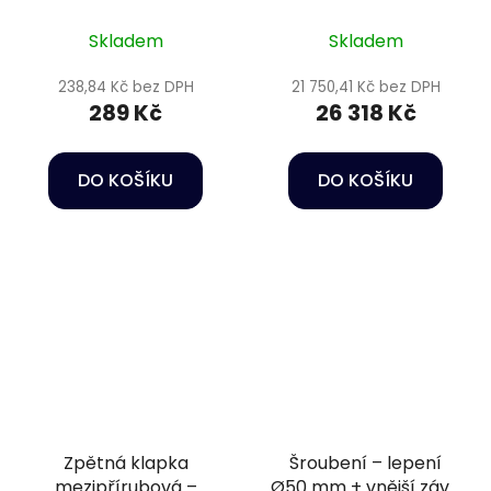
PN16
Skladem
Skladem
238,84 Kč bez DPH
21 750,41 Kč bez DPH
289 Kč
26 318 Kč
DO KOŠÍKU
DO KOŠÍKU
Zpětná klapka
Šroubení – lepení
mezipřírubová –
Ø50 mm + vnější závit