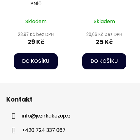
PN10
Skladem
Skladem
23,97 Kč bez DPH
20,66 Kč bez DPH
29 Kč
25 Kč
DO KOŠÍKU
DO KOŠÍKU
Z
á
Kontakt
p
a
info
@
jezirkakezoj.cz
t
í
+420 724 337 067