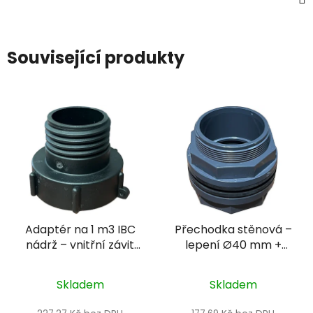
Související produkty
Adaptér na 1 m3 IBC
Přechodka stěnová –
nádrž – vnitřní závit
lepení Ø40 mm +
S60X6 + vnější závit
vnější závit 2" PN16
DN 80
Skladem
Skladem