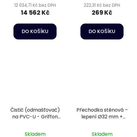
12 034,71 Kč bez DPH
222,31 Kč bez DPH
14 562 Kč
269 Kč
DO KOŠÍKU
DO KOŠÍKU
Čistič (odmašťovač)
Přechodka stěnová –
na PVC-U - Griffon
lepení Ø32 mm +
125 ml
vnější závit 1 1/4" PN16
Skladem
Skladem