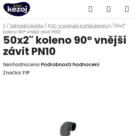
Přejít
Hledat
NÁKUPN
na
obsah
KOŠÍK
Domů
/
Zahradní jezírka
/
PVC-U potrubí a příslušenství
/
50x2"
koleno 90° vnější závit PN10
50x2" koleno 90° vnější
závit PN10
Průměrné
Neohodnoceno
Podrobnosti hodnocení
hodnocení
Značka:
FIP
produktu
je
0,0
z
5
hvězdiček.