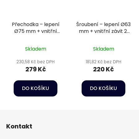
Přechodka – lepení
Šroubení – lepení Ø63
Ø75 mm + vnitřní
mm + vnitřní závit 2"
závit 2 1/2"
PN16
Skladem
Skladem
230,58 Kč bez DPH
181,82 Kč bez DPH
279 Kč
220 Kč
DO KOŠÍKU
DO KOŠÍKU
Z
á
Kontakt
p
a