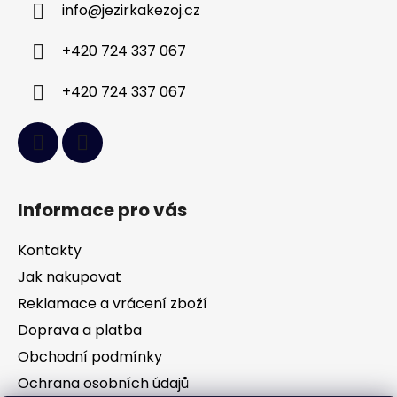
info
@
jezirkakezoj.cz
t
í
+420 724 337 067
+420 724 337 067
Informace pro vás
Kontakty
Jak nakupovat
Reklamace a vrácení zboží
Doprava a platba
Obchodní podmínky
Ochrana osobních údajů