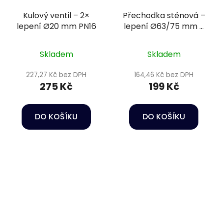
Kulový ventil – 2×
Přechodka stěnová –
lepení Ø20 mm PN16
lepení Ø63/75 mm +
vnější závit 2 1/2" PN16
Skladem
Skladem
227,27 Kč bez DPH
164,46 Kč bez DPH
275 Kč
199 Kč
DO KOŠÍKU
DO KOŠÍKU