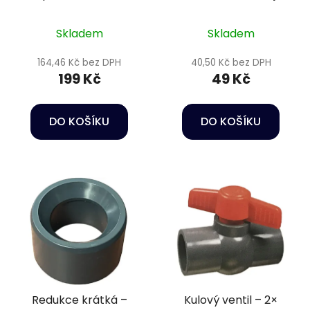
vnitřní závit 2 1/2"
závit 1" PN16
PN16
Skladem
Skladem
164,46 Kč bez DPH
40,50 Kč bez DPH
199 Kč
49 Kč
DO KOŠÍKU
DO KOŠÍKU
Redukce krátká –
Kulový ventil – 2×