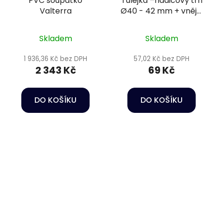
PVC šoupátko
Tulejka –hadicový trn
Valterra
Ø40 - 42 mm + vnější
závit 1 1/4" PN16
Skladem
Skladem
1 936,36 Kč bez DPH
57,02 Kč bez DPH
2 343 Kč
69 Kč
DO KOŠÍKU
DO KOŠÍKU