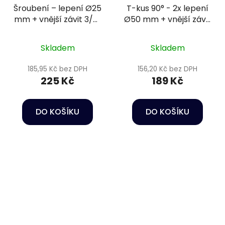
Šroubení – lepení Ø25
T-kus 90° - 2x lepení
mm + vnější závit 3/4"
Ø50 mm + vnější závit
PN16
1 1/2" PN10
Skladem
Skladem
185,95 Kč bez DPH
156,20 Kč bez DPH
225 Kč
189 Kč
DO KOŠÍKU
DO KOŠÍKU