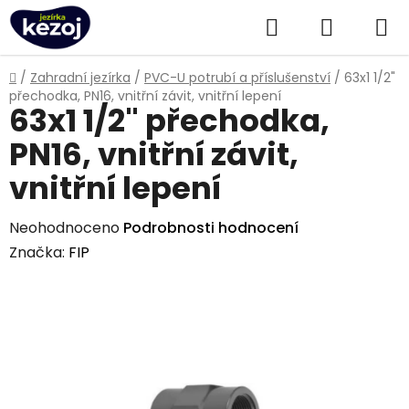
Přejít
Hledat
NÁKUPN
na
obsah
KOŠÍK
Domů
/
Zahradní jezírka
/
PVC-U potrubí a příslušenství
/
63x1 1/2"
přechodka, PN16, vnitřní závit, vnitřní lepení
63x1 1/2" přechodka,
PN16, vnitřní závit,
vnitřní lepení
Průměrné
Neohodnoceno
Podrobnosti hodnocení
hodnocení
Značka:
FIP
produktu
je
0,0
z
5
hvězdiček.