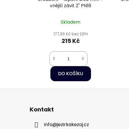
vnější závit 2" PN16
Skladem
177,69 Kč bez DPH
215 Kč
DO KOŠÍKU
Z
á
Kontakt
p
a
info
@
jezirkakezoj.cz
t