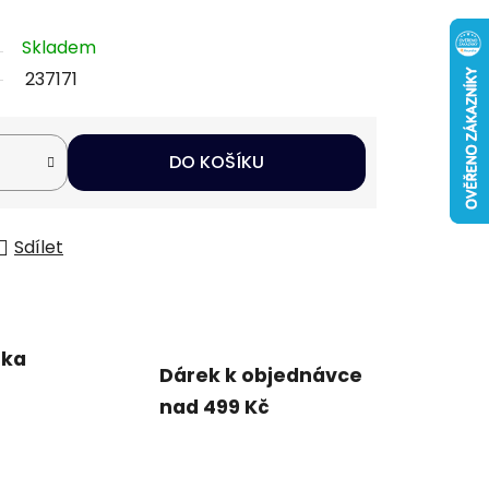
Skladem
237171
DO KOŠÍKU
Sdílet
uka
Dárek k objednávce
nad 499 Kč