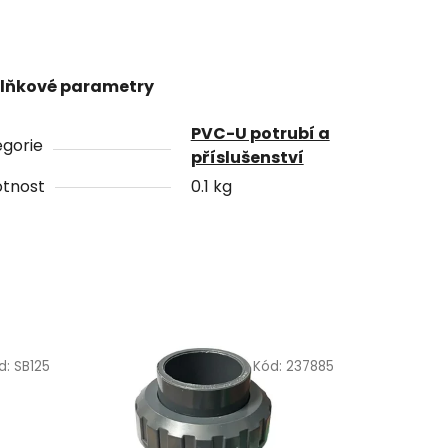
lňkové parametry
PVC-U potrubí a
gorie
příslušenství
tnost
0.1 kg
d:
SB125
Kód:
237885