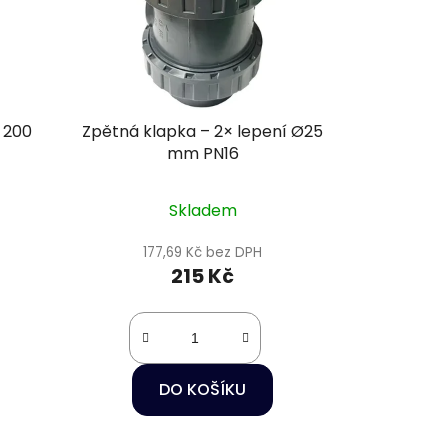
 200
Zpětná klapka – 2× lepení Ø25
mm PN16
Skladem
177,69 Kč bez DPH
215 Kč
DO KOŠÍKU