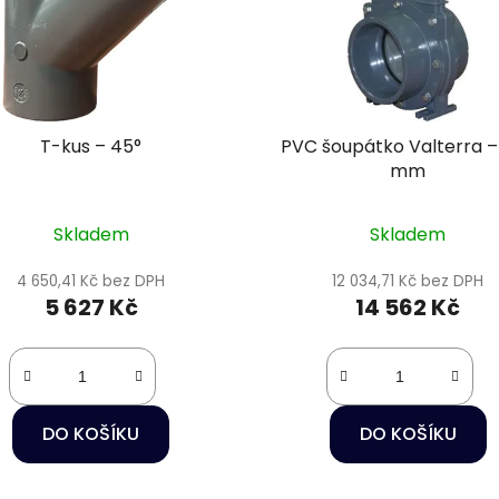
T-kus – 45°
PVC šoupátko Valterra –
mm
Skladem
Skladem
4 650,41 Kč bez DPH
12 034,71 Kč bez DPH
5 627 Kč
14 562 Kč
DO KOŠÍKU
DO KOŠÍKU