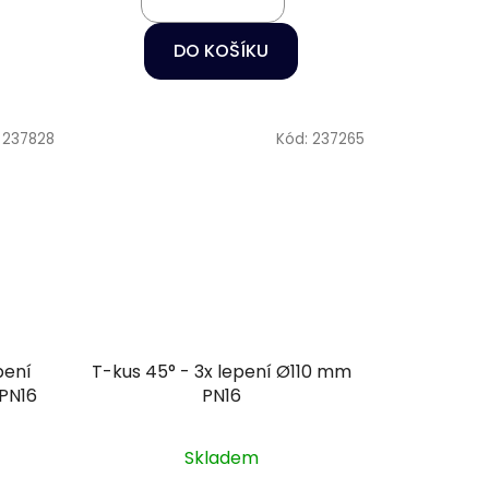
DO KOŠÍKU
:
237828
Kód:
237265
pení
T-kus 45° - 3x lepení Ø110 mm
 PN16
PN16
Skladem