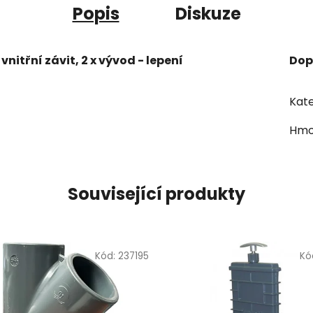
Popis
Diskuze
- vnitřní závit, 2 x vývod - lepení
Dop
Kate
Hmo
Související produkty
Kód:
237195
Kó