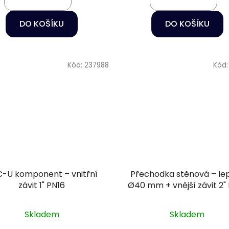
DO KOŠÍKU
DO KOŠÍKU
Kód:
237988
Kód
-U komponent – vnitřní
Přechodka stěnová – le
závit 1" PN16
Ø40 mm + vnější závit 2"
Skladem
Skladem