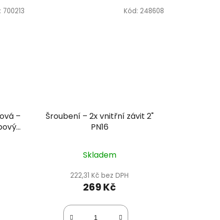
:
700213
Kód:
248608
ová –
Šroubení – 2x vnitřní závit 2"
ubový
PN16
DM
Skladem
222,31 Kč bez DPH
269 Kč