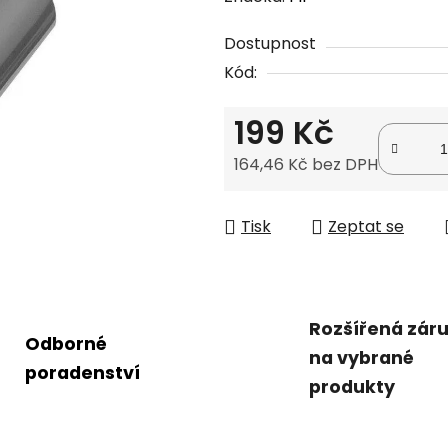
produktu
Dostupnost
je
Kód:
0,0
z
199 Kč
5
hvězdiček.
164,46 Kč bez DPH
Měrná cena:
Tisk
Zeptat se
Rozšířená zár
Odborné
na vybrané
poradenství
produkty