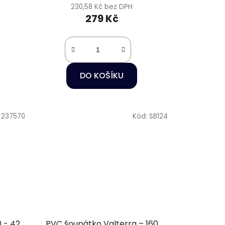
230,58 Kč bez DPH
279 Kč
DO KOŠÍKU
:
237570
Kód:
SB124
 - 42
PVC šoupátko Valterra – 160