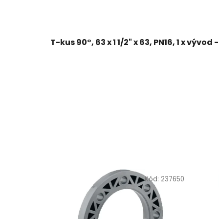
T-kus 90°, 63 x 1 1/2" x 63, PN16, 1 x vývod 
Kód:
237650