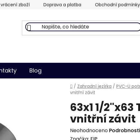
vrácení zboží
Doprava a platba
Obchodní podmínky
ntakty
Blog
Domů
/
Zahradní jezírka
/
PVC-U potr
vnitřní závit
63x1 1/2"x63
vnitřní závit
Průměrné
Neohodnoceno
Podrobnost
hodnocení
Značka:
FIP