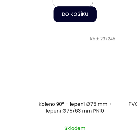
DO KOŠÍKU
Kód:
237245
Koleno 90° – lepení Ø75 mm +
PVC
lepení Ø75/63 mm PN10
Skladem