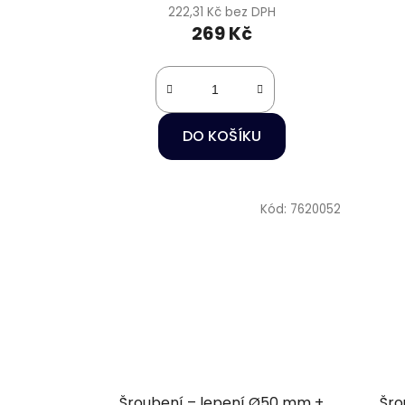
222,31 Kč bez DPH
269 Kč
DO KOŠÍKU
Kód:
7620052
Šroubení – lepení Ø50 mm +
Šro