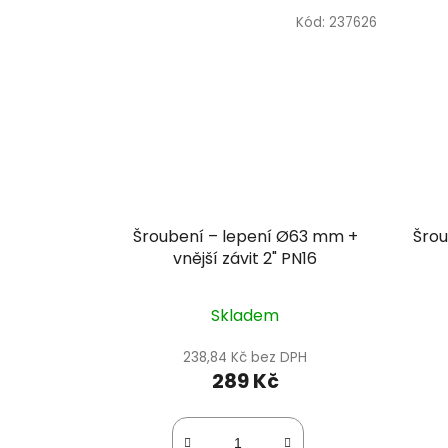
Kód:
237626
Šroubení – lepení Ø63 mm +
Šrou
vnější závit 2" PN16
Skladem
238,84 Kč bez DPH
289 Kč