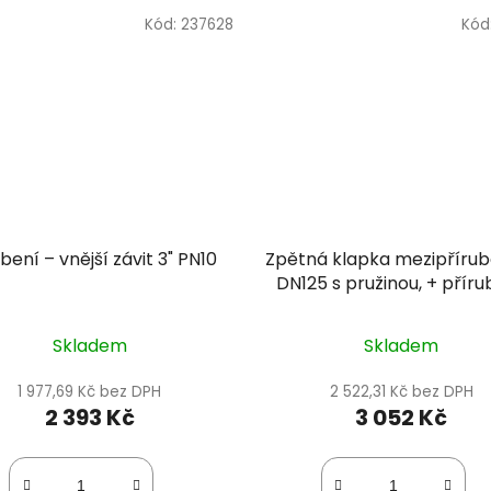
Kód:
237628
Kód
bení – vnější závit 3" PN10
Zpětná klapka mezipřírub
DN125 s pružinou, + přír
komplet, těsnění EP
Skladem
Skladem
1 977,69 Kč bez DPH
2 522,31 Kč bez DPH
2 393 Kč
3 052 Kč