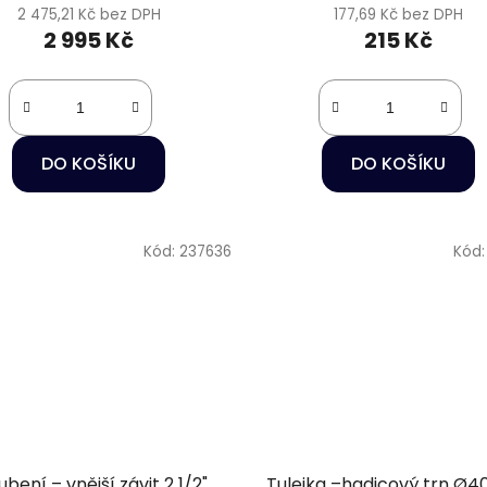
2 475,21 Kč bez DPH
177,69 Kč bez DPH
2 995 Kč
215 Kč
DO KOŠÍKU
DO KOŠÍKU
Kód:
237636
Kód
ubení – vnější závit 2 1/2"
Tulejka –hadicový trn Ø40