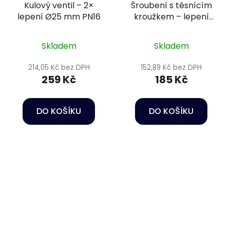
Kulový ventil – 2×
Šroubení s těsnícím
lepení Ø25 mm PN16
kroužkem – lepení
Ø50 mm + vnější závit
1/2" PN16
Skladem
Skladem
214,05 Kč bez DPH
152,89 Kč bez DPH
259 Kč
185 Kč
DO KOŠÍKU
DO KOŠÍKU