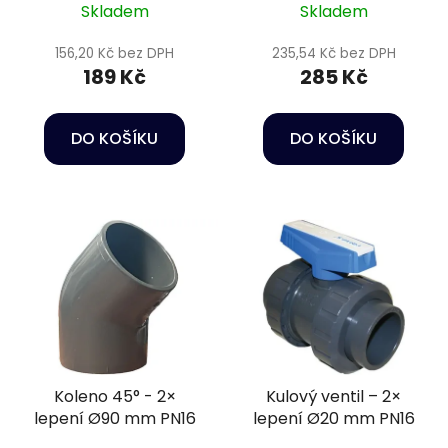
Skladem
Skladem
156,20 Kč bez DPH
235,54 Kč bez DPH
189 Kč
285 Kč
DO KOŠÍKU
DO KOŠÍKU
Koleno 45° - 2×
Kulový ventil – 2×
lepení Ø90 mm PN16
lepení Ø20 mm PN16