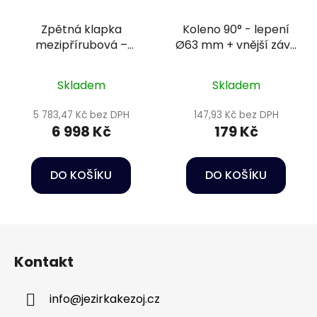
Zpětná klapka
Koleno 90° - lepení
mezipřírubová –
Ø63 mm + vnější závit
DN200 s pružinou, +
2" PN16
přírubový komplet,
Skladem
Skladem
těsnění EPDM
5 783,47 Kč bez DPH
147,93 Kč bez DPH
6 998 Kč
179 Kč
DO KOŠÍKU
DO KOŠÍKU
Z
á
Kontakt
p
a
info
@
jezirkakezoj.cz
t