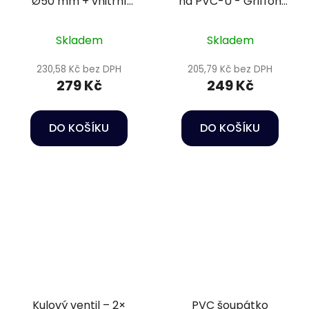
Ø50 mm + vnitřní
na PVC-U - Griffon
závit 1 1/2" PN16
125 ml
Skladem
Skladem
230,58 Kč bez DPH
205,79 Kč bez DPH
279 Kč
249 Kč
DO KOŠÍKU
DO KOŠÍKU
Kulový ventil – 2×
PVC šoupátko