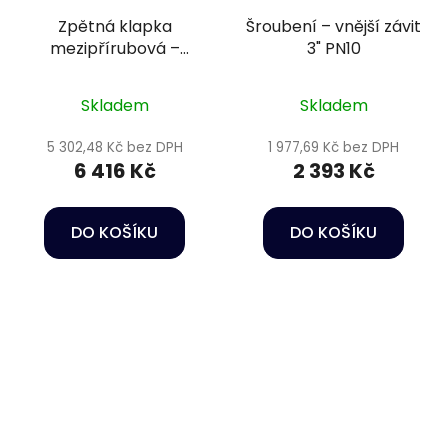
Zpětná klapka
Šroubení – vnější závit
mezipřírubová –
3" PN10
DN160 s pružinou, +
přírubový komplet,
Skladem
Skladem
těsnění EPDM
5 302,48 Kč bez DPH
1 977,69 Kč bez DPH
6 416 Kč
2 393 Kč
DO KOŠÍKU
DO KOŠÍKU