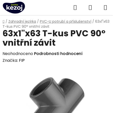
Přejít
Hledat
NÁKUPN
na
obsah
KOŠÍK
Domů
/
Zahradní jezírka
/
PVC-U potrubí a příslušenství
/
63x1"x63
T-kus PVC 90° vnitřní závit
63x1"x63 T-kus PVC 90°
vnitřní závit
Průměrné
Neohodnoceno
Podrobnosti hodnocení
hodnocení
Značka:
FIP
produktu
je
0,0
z
5
hvězdiček.