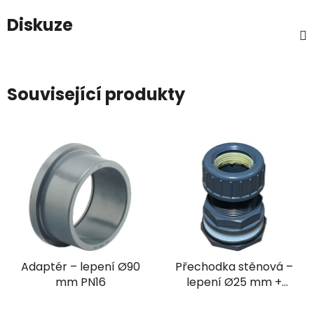
Diskuze
Související produkty
Adaptér – lepení Ø90
Přechodka stěnová –
mm PN16
lepení Ø25 mm +
vnitřní závit 1" PN16