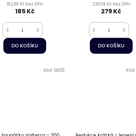
152,89 Kč bez DPH
230,58 Kč bez DPH
185 Kč
279 Kč
DO KOŠÍKU
DO KOŠÍKU
Kód:
SB125
Kód
 šoupátko Valterra – 200
Redukce krátká – lepení