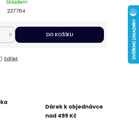
Skladem
237764
DO KOŠÍKU
Sdílet
uka
Dárek k objednávce
nad 499 Kč