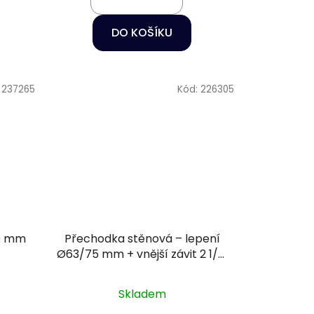
DO KOŠÍKU
:
237265
Kód:
226305
10 mm
Přechodka stěnová – lepení
Ø63/75 mm + vnější závit 2 1/2"
PN16
Skladem