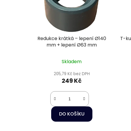
Redukce krátká – lepení Ø140
T-ku
mm + lepení Ø63 mm
Skladem
205,79 Kč bez DPH
249 Kč
DO KOŠÍKU