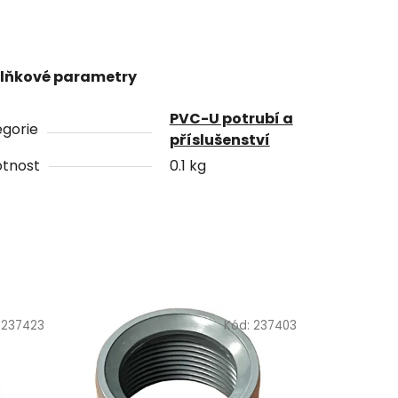
lňkové parametry
PVC-U potrubí a
gorie
příslušenství
tnost
0.1 kg
:
237423
Kód:
237403