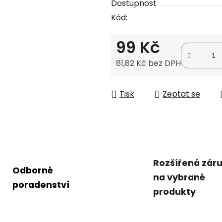
Dostupnost
je
Kód:
0,0
z
99 Kč
5
hvězdiček.
81,82 Kč bez DPH
Měrná cena:
Tisk
Zeptat se
Rozšířená zár
Odborné
na vybrané
poradenství
produkty