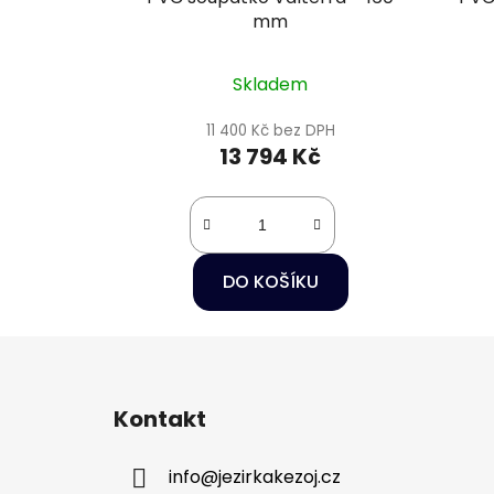
mm
Skladem
11 400 Kč bez DPH
13 794 Kč
DO KOŠÍKU
Z
á
Kontakt
p
a
info
@
jezirkakezoj.cz
t