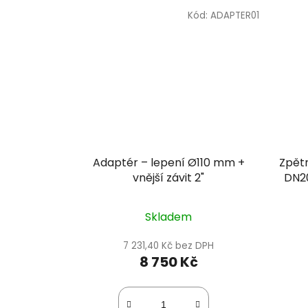
Kód:
ADAPTER01
Adaptér – lepení Ø110 mm +
Zpět
vnější závit 2"
DN20
k
Skladem
7 231,40 Kč bez DPH
8 750 Kč