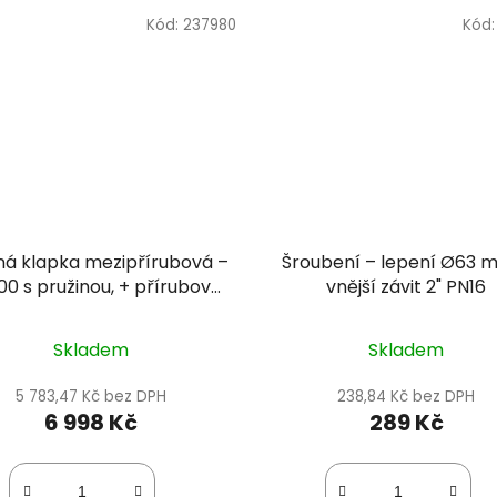
Kód:
237980
Kód
ná klapka mezipřírubová –
Šroubení – lepení Ø63 
0 s pružinou, + přírubový
vnější závit 2" PN16
omplet, těsnění EPDM
Skladem
Skladem
5 783,47 Kč bez DPH
238,84 Kč bez DPH
6 998 Kč
289 Kč