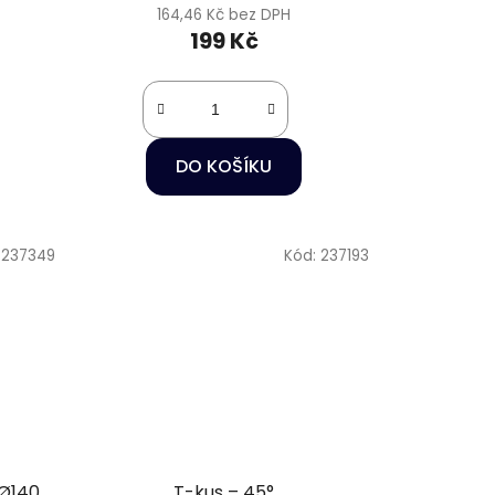
164,46 Kč bez DPH
199 Kč
DO KOŠÍKU
:
237349
Kód:
237193
 Ø140
T-kus – 45°