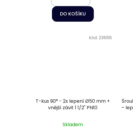
DO KOŠÍKU
Kód:
236105
T-kus 90° - 2x lepení Ø50 mm +
Šrou
vnější závit 1 1/2" PN10
– le
Skladem