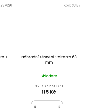
:
237626
Kód:
SB127
mm +
Náhradní těsnění Valterra 63
mm
Skladem
95,04 Kč bez DPH
115 Kč