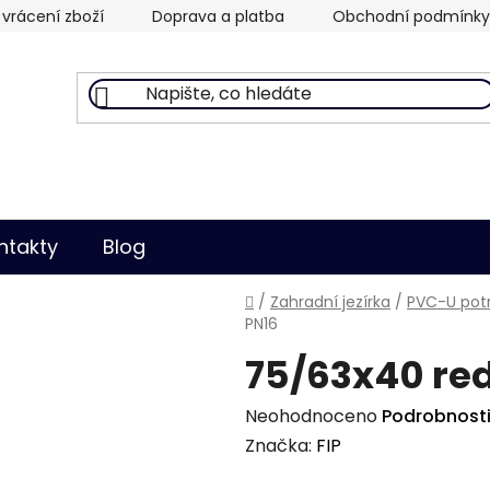
vrácení zboží
Doprava a platba
Obchodní podmínky
ntakty
Blog
Domů
/
Zahradní jezírka
/
PVC-U potr
PN16
75/63x40 re
Průměrné
Neohodnoceno
Podrobnost
hodnocení
Značka:
FIP
produktu