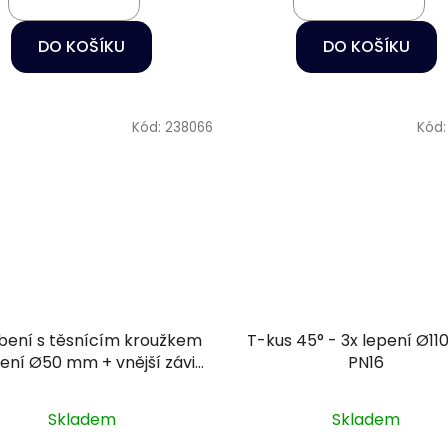
DO KOŠÍKU
DO KOŠÍKU
Kód:
238066
Kód
bení s těsnícím kroužkem
T-kus 45° - 3x lepení Ø1
pení Ø50 mm + vnější závit
PN16
1/2" PN16
Skladem
Skladem