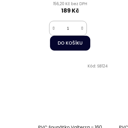
156,20 Kč bez DPH
189 Kč
DO KOŠÍKU
Kód:
SB124
PVC šoupátko Valterra – 160
PVC