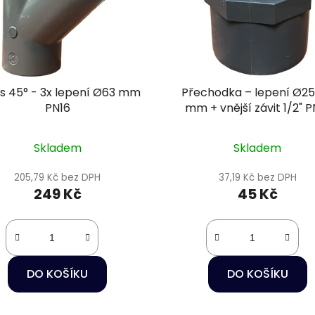
s 45° - 3x lepení Ø63 mm
Přechodka – lepení Ø2
PN16
mm + vnější závit 1/2" P
Skladem
Skladem
205,79 Kč bez DPH
37,19 Kč bez DPH
249 Kč
45 Kč
DO KOŠÍKU
DO KOŠÍKU