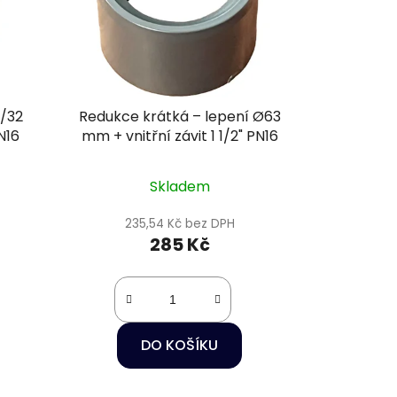
5/32
Redukce krátká – lepení Ø63
N16
mm + vnitřní závit 1 1/2" PN16
Skladem
235,54 Kč bez DPH
285 Kč
DO KOŠÍKU