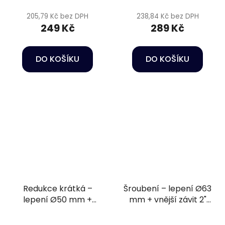
205,79 Kč bez DPH
238,84 Kč bez DPH
249 Kč
289 Kč
DO KOŠÍKU
DO KOŠÍKU
Redukce krátká –
Šroubení – lepení Ø63
lepení Ø50 mm +
mm + vnější závit 2"
vnitřní závit 1 1/4" PN16
PN16