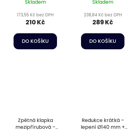
Skladem
Skladem
173,55 Kč bez DPH
238,84 Kč bez DPH
210 Kč
289 Kč
DO KOŠÍKU
DO KOŠÍKU
Zpětná klapka
Redukce krátká –
mezipřírubová –
lepení Ø140 mm +
DN110 s pružinou, +
lepení Ø125 mm