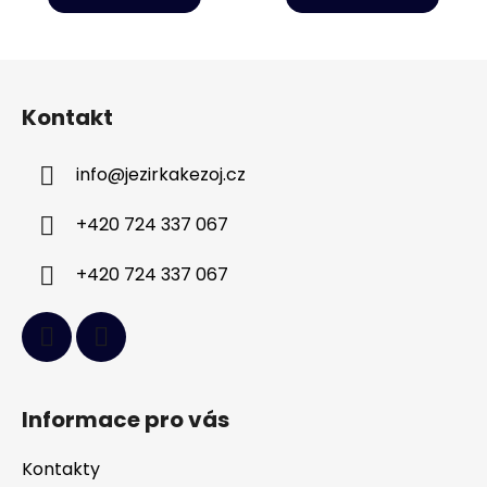
Z
á
Kontakt
p
a
info
@
jezirkakezoj.cz
t
í
+420 724 337 067
+420 724 337 067
Informace pro vás
Kontakty