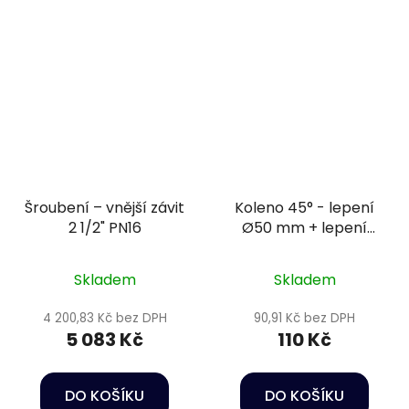
Šroubení – vnější závit
Koleno 45° - lepení
2 1/2" PN16
Ø50 mm + lepení
Ø50/40 mm PN10
Skladem
Skladem
4 200,83 Kč bez DPH
90,91 Kč bez DPH
5 083 Kč
110 Kč
DO KOŠÍKU
DO KOŠÍKU