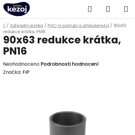
Přejít
Hledat
NÁKUPN
na
obsah
KOŠÍK
Domů
/
Zahradní jezírka
/
PVC-U potrubí a příslušenství
/
90x63
redukce krátka, PN16
90x63 redukce krátka,
PN16
Průměrné
Neohodnoceno
Podrobnosti hodnocení
hodnocení
Značka:
FIP
produktu
je
0,0
z
5
hvězdiček.