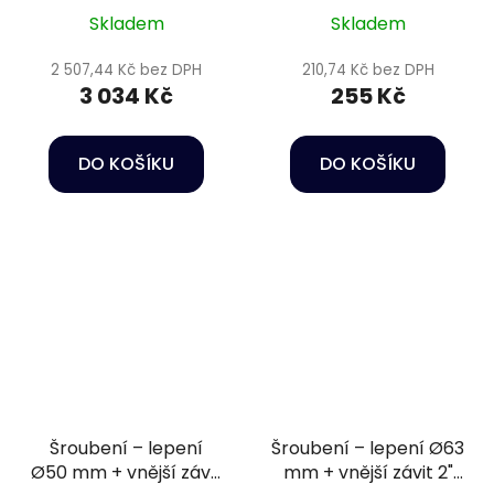
přírubový komplet,
Skladem
Skladem
těsnění EPDM
2 507,44 Kč bez DPH
210,74 Kč bez DPH
3 034 Kč
255 Kč
DO KOŠÍKU
DO KOŠÍKU
Šroubení – lepení
Šroubení – lepení Ø63
Ø50 mm + vnější závit
mm + vnější závit 2"