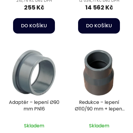
210,74 Kč bez DPH
12 034,71 Kč bez DPH
255 Kč
14 562 Kč
DO KOŠÍKU
DO KOŠÍKU
Adaptér – lepení Ø90
Redukce – lepení
mm PN16
Ø110/90 mm + lepení
Ø63 mm PN16
Skladem
Skladem