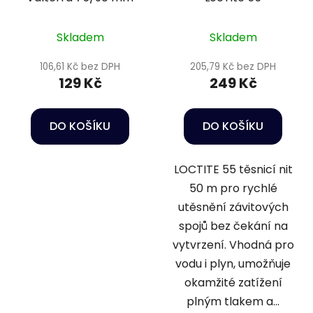
Skladem
Skladem
106,61 Kč bez DPH
205,79 Kč bez DPH
129 Kč
249 Kč
DO KOŠÍKU
DO KOŠÍKU
LOCTITE 55 těsnicí nit
50 m pro rychlé
utěsnění závitových
spojů bez čekání na
vytvrzení. Vhodná pro
vodu i plyn, umožňuje
okamžité zatížení
plným tlakem a...