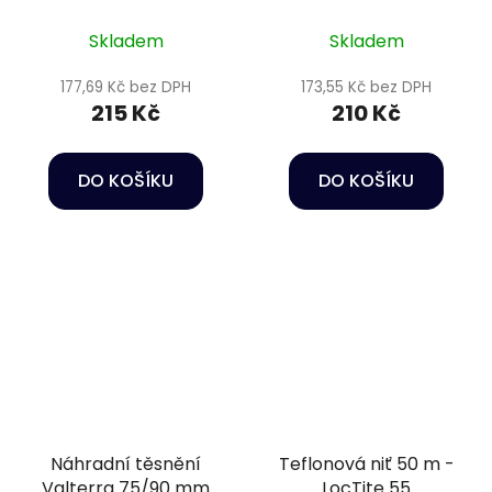
2" PN10
PN16
Skladem
Skladem
177,69 Kč bez DPH
173,55 Kč bez DPH
215 Kč
210 Kč
DO KOŠÍKU
DO KOŠÍKU
Náhradní těsnění
Teflonová niť 50 m -
Valterra 75/90 mm
LocTite 55