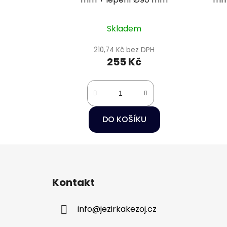
Skladem
210,74 Kč bez DPH
255 Kč
DO KOŠÍKU
Z
á
Kontakt
p
a
info
@
jezirkakezoj.cz
t