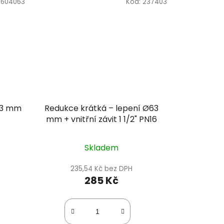
7604063
Kód:
237403
63 mm
Redukce krátká – lepení Ø63
mm + vnitřní závit 1 1/2" PN16
Skladem
235,54 Kč bez DPH
285 Kč