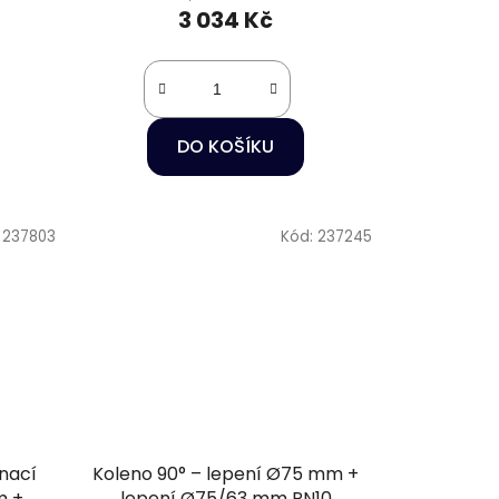
3 034 Kč
DO KOŠÍKU
:
237803
Kód:
237245
nací
Koleno 90° – lepení Ø75 mm +
m +
lepení Ø75/63 mm PN10