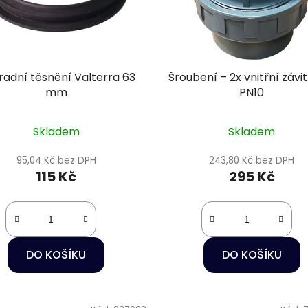
adní těsnění Valterra 63
Šroubení – 2x vnitřní závit 
mm
PN10
Skladem
Skladem
95,04 Kč bez DPH
243,80 Kč bez DPH
115 Kč
295 Kč
DO KOŠÍKU
DO KOŠÍKU