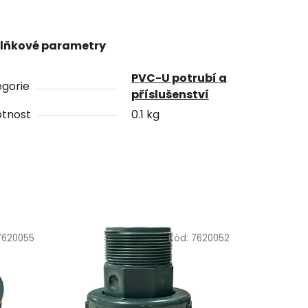
lňkové parametry
PVC-U potrubí a
gorie
příslušenství
tnost
0.1 kg
7620055
Kód:
7620052