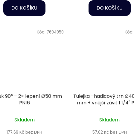
DO KOŠÍKU
DO KOŠÍKU
Kód:
7604050
Kód
k 90° – 2× lepení Ø50 mm
Tulejka –hadicový trn Ø40
PN16
mm + vnější závit 1 1/4" 
Skladem
Skladem
177,69 Kč bez DPH
57,02 Kč bez DPH