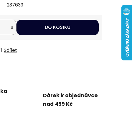
237639
DO KOŠÍKU
Sdílet
uka
Dárek k objednávce
nad 499 Kč