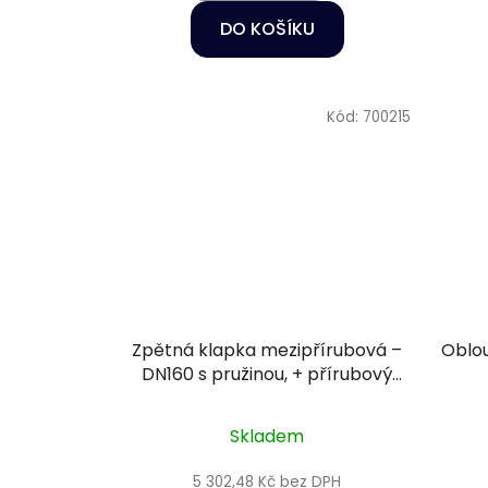
DO KOŠÍKU
Kód:
700215
Zpětná klapka mezipřírubová –
Oblou
DN160 s pružinou, + přírubový
komplet, těsnění EPDM
Skladem
5 302,48 Kč bez DPH