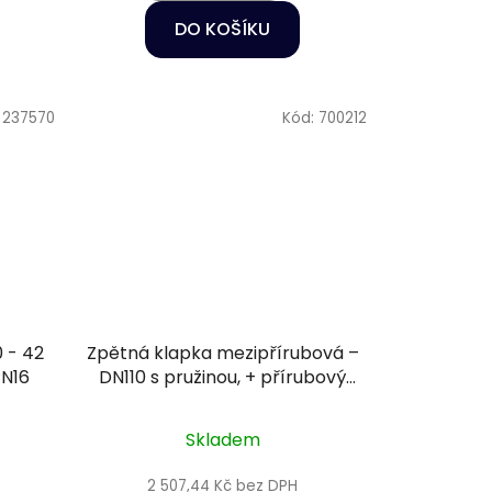
DO KOŠÍKU
:
237570
Kód:
700212
 - 42
Zpětná klapka mezipřírubová –
PN16
DN110 s pružinou, + přírubový
komplet, těsnění EPDM
Skladem
2 507,44 Kč bez DPH