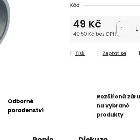
Kód:
0,0
z
49 Kč
5
hvězdiček.
40,50 Kč bez DPH
Měrná cena:
Tisk
Zeptat se
Rozšířená zár
Odborné
na vybrané
poradenství
produkty
Popis
Diskuze