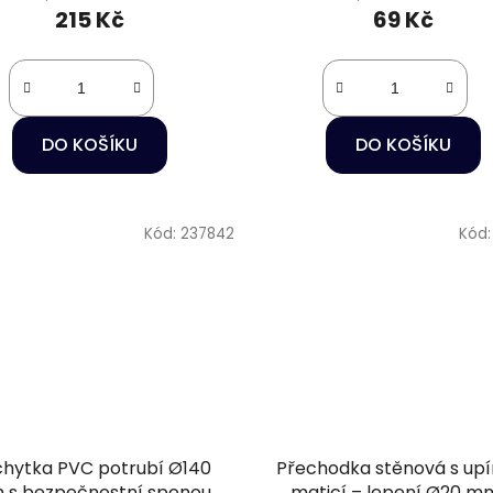
215 Kč
69 Kč
DO KOŠÍKU
DO KOŠÍKU
Kód:
237842
Kód
chytka PVC potrubí Ø140
Přechodka stěnová s upí
s bezpečnostní sponou
maticí – lepení Ø20 m