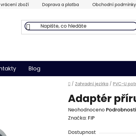
vrácení zboží
Doprava a platba
Obchodní podmínky
ntakty
Blog
Domů
/
Zahradní jezírka
/
PVC-U potr
Adaptér přír
Průměrné
Neohodnoceno
Podrobnost
hodnocení
Značka:
FIP
produktu
Dostupnost
je