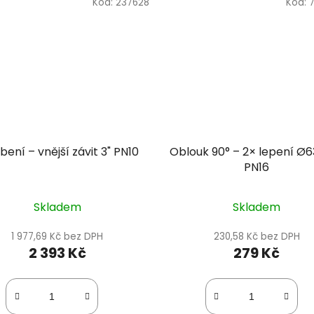
Kód:
237628
Kód:
bení – vnější závit 3" PN10
Oblouk 90° – 2× lepení Ø
PN16
Skladem
Skladem
1 977,69 Kč bez DPH
230,58 Kč bez DPH
2 393 Kč
279 Kč