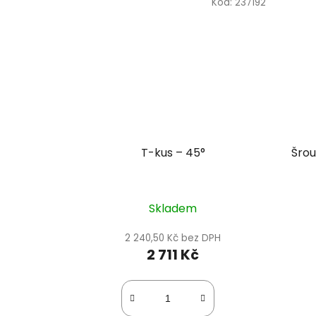
Kód:
237192
T-kus – 45°
Šrou
Skladem
2 240,50 Kč bez DPH
2 711 Kč