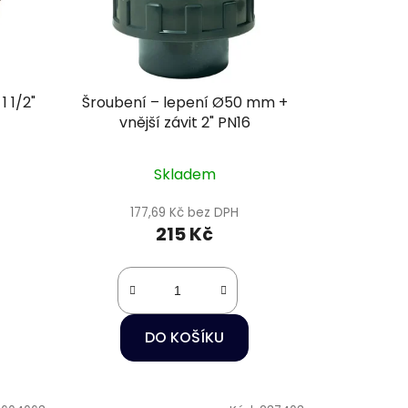
1 1/2"
Šroubení – lepení Ø50 mm +
vnější závit 2" PN16
Skladem
177,69 Kč bez DPH
215 Kč
DO KOŠÍKU