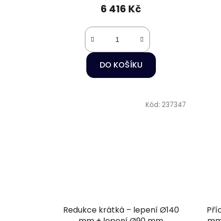
6 416 Kč
DO KOŠÍKU
Kód:
237347
Redukce krátká – lepení Ø140
Pří
mm + lepení Ø90 mm
mm 