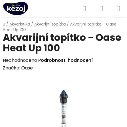
Přejít
Hledat
NÁKUPN
na
obsah
KOŠÍK
Domů
/
Akvaristika
/
Akvarijní topítka
/
Akvarijní topítko - Oase
Heat Up 100
Akvarijní topítko - Oase
Heat Up 100
Průměrné
Neohodnoceno
Podrobnosti hodnocení
hodnocení
Značka:
Oase
produktu
je
0,0
z
5
hvězdiček.