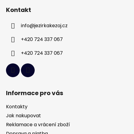
á
Kontakt
p
a
info
@
jezirkakezoj.cz
t
í
+420 724 337 067
+420 724 337 067
Informace pro vás
Kontakty
Jak nakupovat
Reklamace a vrácení zboží
Doprava a platba