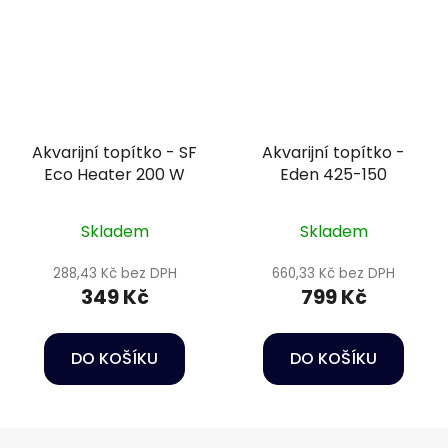
Akvarijní topítko - SF
Akvarijní topítko -
Eco Heater 200 W
Eden 425-150
Skladem
Skladem
288,43 Kč bez DPH
660,33 Kč bez DPH
349 Kč
799 Kč
DO KOŠÍKU
DO KOŠÍKU
Z